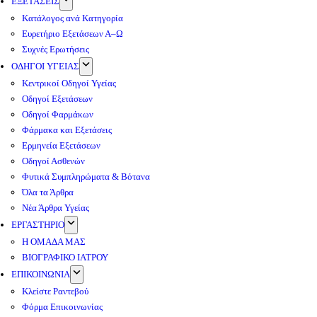
ΕΞΕΤΑΣΕΙΣ
Κατάλογος ανά Κατηγορία
Ευρετήριο Εξετάσεων Α–Ω
Συχνές Ερωτήσεις
ΟΔΗΓΟΙ ΥΓΕΙΑΣ
Κεντρικοί Οδηγοί Υγείας
Οδηγοί Εξετάσεων
Οδηγοί Φαρμάκων
Φάρμακα και Εξετάσεις
Ερμηνεία Εξετάσεων
Οδηγοί Ασθενών
Φυτικά Συμπληρώματα & Βότανα
Όλα τα Άρθρα
Νέα Άρθρα Υγείας
ΕΡΓΑΣΤΗΡΙΟ
Η ΟΜΑΔΑ ΜΑΣ
ΒΙΟΓΡΑΦΙΚΟ ΙΑΤΡΟΥ
ΕΠΙΚΟΙΝΩΝΙΑ
Κλείστε Ραντεβού
Φόρμα Επικοινωνίας