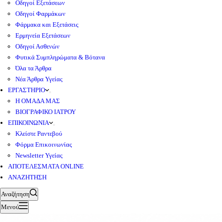
Οδηγοί Εξετάσεων
Οδηγοί Φαρμάκων
Φάρμακα και Εξετάσεις
Ερμηνεία Εξετάσεων
Οδηγοί Ασθενών
Φυτικά Συμπληρώματα & Βότανα
Όλα τα Άρθρα
Νέα Άρθρα Υγείας
ΕΡΓΑΣΤΗΡΙΟ
Η ΟΜΑΔΑ ΜΑΣ
ΒΙΟΓΡΑΦΙΚΟ ΙΑΤΡΟΥ
ΕΠΙΚΟΙΝΩΝΙΑ
Κλείστε Ραντεβού
Φόρμα Επικοινωνίας
Newsletter Υγείας
ΑΠΟΤΕΛΕΣΜΑΤΑ ONLINE
ΑΝΑΖΗΤΗΣΗ
Αναζήτηση
Μενού