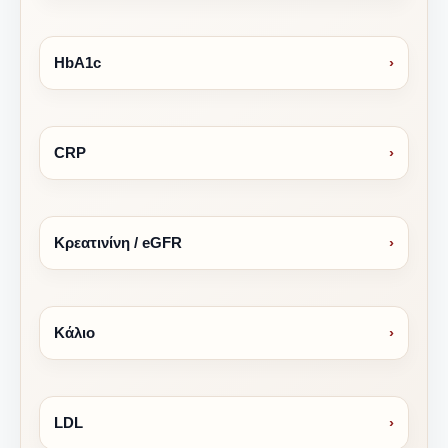
HbA1c
›
CRP
›
Κρεατινίνη / eGFR
›
Κάλιο
›
LDL
›