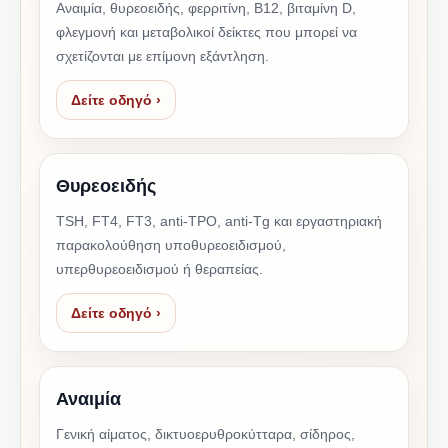
Αναιμία, θυρεοειδής, φερριτίνη, Β12, βιταμίνη D,
φλεγμονή και μεταβολικοί δείκτες που μπορεί να
σχετίζονται με επίμονη εξάντληση.
Δείτε οδηγό ›
Θυρεοειδής
TSH, FT4, FT3, anti-TPO, anti-Tg και εργαστηριακή
παρακολούθηση υποθυρεοειδισμού,
υπερθυρεοειδισμού ή θεραπείας.
Δείτε οδηγό ›
Αναιμία
Γενική αίματος, δικτυοερυθροκύτταρα, σίδηρος,