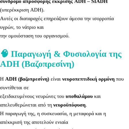
σύνδρομο απρόσφορης έκκρισης ADH – SIADH
(υπερέκκριση ADH).
Αυτές οι διαταραχές επηρεάζουν άμεσα την ισορροπία
υγρών, το νάτριο και
την ομοιόσταση του οργανισμού.
🧠 Παραγωγή & Φυσιολογία της
ADH (Βαζοπρεσίνη)
Η
ADH (βαζοπρεσίνη)
είναι
νευροπεπτιδική ορμόνη
που
συντίθεται σε
εξειδικευμένους νευρώνες του
υποθαλάμου
και
απελευθερώνεται από τη
νευροϋπόφυση
.
Η παραγωγή της, η συσκευασία, η μεταφορά και η
απέκκρισή της αποτελούν ενιαία