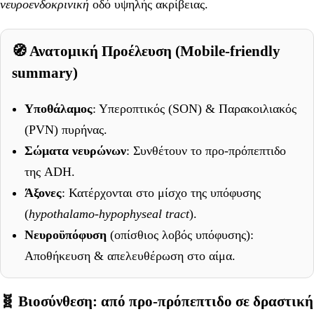
νευροενδοκρινική
οδό υψηλής ακρίβειας.
🧭 Ανατομική Προέλευση (Mobile-friendly
summary)
Υποθάλαμος
: Υπεροπτικός (SON) & Παρακοιλιακός
(PVN) πυρήνας.
Σώματα νευρώνων
: Συνθέτουν το προ-πρόπεπτιδο
της ADH.
Άξονες
: Κατέρχονται στο μίσχο της υπόφυσης
(
hypothalamo-hypophyseal tract
).
Νευροϋπόφυση
(οπίσθιος λοβός υπόφυσης):
Αποθήκευση & απελευθέρωση στο αίμα.
🧬 Βιοσύνθεση: από προ-πρόπεπτιδο σε δραστική