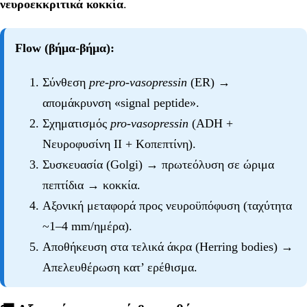
νευροεκκριτικά κοκκία
.
Flow (βήμα-βήμα):
Σύνθεση
pre-pro-vasopressin
(ER) →
απομάκρυνση «signal peptide».
Σχηματισμός
pro-vasopressin
(ADH +
Νευροφυσίνη II + Κοπεπτίνη).
Συσκευασία (Golgi) → πρωτεόλυση σε ώριμα
πεπτίδια → κοκκία.
Αξονική μεταφορά προς νευροϋπόφυση (ταχύτητα
~1–4 mm/ημέρα).
Αποθήκευση στα τελικά άκρα (Herring bodies) →
Απελευθέρωση κατ’ ερέθισμα.