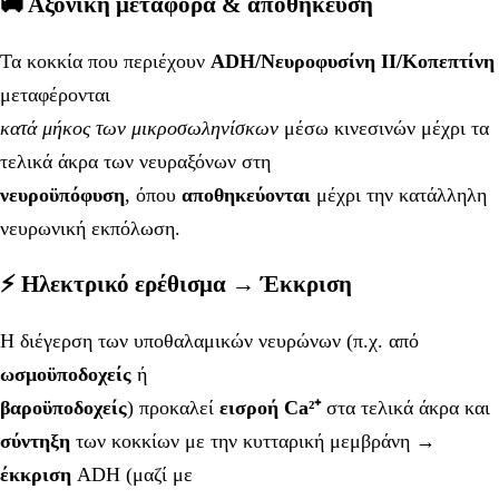
🚚 Αξονική μεταφορά & αποθήκευση
Τα κοκκία που περιέχουν
ADH/Νευροφυσίνη II/Κοπεπτίνη
μεταφέρονται
κατά μήκος των μικροσωληνίσκων
μέσω κινεσινών μέχρι τα
τελικά άκρα των νευραξόνων στη
νευροϋπόφυση
, όπου
αποθηκεύονται
μέχρι την κατάλληλη
νευρωνική εκπόλωση.
⚡ Ηλεκτρικό ερέθισμα → Έκκριση
Η διέγερση των υποθαλαμικών νευρώνων (π.χ. από
ωσμοϋποδοχείς
ή
βαροϋποδοχείς
) προκαλεί
εισροή Ca²⁺
στα τελικά άκρα και
σύντηξη
των κοκκίων με την κυτταρική μεμβράνη →
έκκριση
ADH (μαζί με