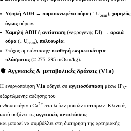
Υψηλή ADH
→
συμπυκνωμένα ούρα
(↑ U
),
χαμηλός
osm
όγκος
ούρων.
Χαμηλή ADH
ή
αντίσταση
(νεφρογενής DI) →
αραιά
ούρα
(↓ U
),
πολυουρία
.
osm
Στόχος ομοιόστασης:
σταθερή ωσμωτικότητα
πλάσματος
(≈ 275–295 mOsm/kg).
🫀 Αγγειακές & μεταβολικές δράσεις (V1a)
Η ενεργοποίηση
V1a
οδηγεί σε
αγγειοσύσπαση
μέσω IP
-
3
εξαρτώμενης αύξησης του
2+
ενδοκυττάριου Ca
στα λείων μυϊκών κυττάρων. Κλινικά,
αυτό αυξάνει τις
αγγειακές αντιστάσεις
και μπορεί να συμβάλλει στη διατήρηση της αρτηριακής