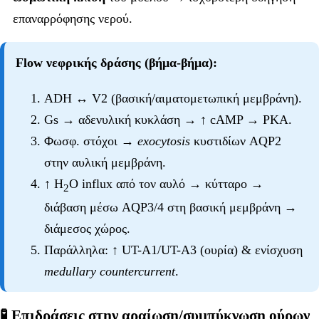
επαναρρόφησης νερού.
Flow νεφρικής δράσης (βήμα-βήμα):
ADH ↔ V2 (βασική/αιματομετωπική μεμβράνη).
Gs → αδενυλική κυκλάση → ↑ cAMP → PKA.
Φωσφ. στόχοι →
exocytosis
κυστιδίων AQP2
στην αυλική μεμβράνη.
↑ H
O influx από τον αυλό → κύτταρο →
2
διάβαση μέσω AQP3/4 στη βασική μεμβράνη →
διάμεσος χώρος.
Παράλληλα: ↑ UT-A1/UT-A3 (ουρία) & ενίσχυση
medullary countercurrent
.
🧪 Επιδράσεις στην αραίωση/συμπύκνωση ούρων