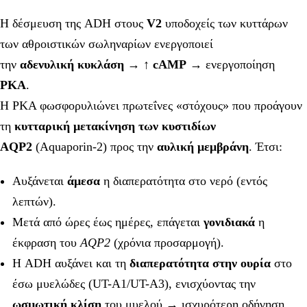
Η δέσμευση της ADH στους
V2
υποδοχείς των κυττάρων
των αθροιστικών σωληναρίων ενεργοποιεί
την
αδενυλική κυκλάση
→ ↑
cAMP
→ ενεργοποίηση
PKA
.
Η PKA φωσφορυλιώνει πρωτεΐνες «στόχους» που προάγουν
τη
κυτταρική μετακίνηση των κυστιδίων
AQP2
(Aquaporin-2) προς την
αυλική μεμβράνη
. Έτσι:
Αυξάνεται
άμεσα
η διαπερατότητα στο νερό (εντός
λεπτών).
Μετά από ώρες έως ημέρες, επάγεται
γονιδιακά
η
έκφραση του
AQP2
(χρόνια προσαρμογή).
Η ADH αυξάνει και τη
διαπερατότητα στην ουρία
στο
έσω μυελώδες (UT-A1/UT-A3), ενισχύοντας την
ωσμωτική κλίση
του μυελού → ισχυρότερη οδήγηση