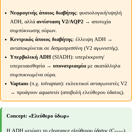
Νεφρογενής άποιος διαβήτης
: φυσιολογική/υψηλή
ADH, αλλά
αντίσταση V2/AQP2
→ αποτυχία
συμπύκνωσης ούρων.
Κεντρικός άποιος διαβήτης
: έλλειψη ADH →
ανταποκρίνεται σε
δεσμοπρεσσίνη
(V2 αγωνιστής).
Υπερβολική ADH
(SIADH): υπερέκκριση/
υπερευαισθησία →
υπονατριαιμία
με ακατάλληλα
συμπυκνωμένα ούρα.
Vaptans
(π.χ.
tolvaptan
): εκλεκτικοί ανταγωνιστές V2
→ προάγουν
aquaresis
(αποβολή ελεύθερου ύδατος).
Concept: «Ελεύθερο ύδωρ»
Η ADH μειώνει το
clearance ελεύθερου ύδατος
(C
),