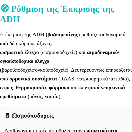
🧭 Ρύθμιση της Έκκρισης της
ADH
Η έκκριση της
ADH (βαζοπρεσίνης)
ρυθμίζεται δυναμικά
από δύο κύριους άξονες:
ωσμωτικό έλεγχο
(ωσμοϋποδοχείς) και
αιμοδυναμικό/
ογκοϋποδοχικό έλεγχο
(βαροϋποδοχείς/ογκοϋποδοχείς). Δευτερευόντως επηρεάζεται
από
ορμονικά συστήματα
(RAAS, νατριουρητικά πεπτίδια),
στρες
,
θερμοκρασία
,
φάρμακα
και
κεντρικά νευρωνικά
ερεθίσματα
(πόνος, ναυτία).
🧂 Ωσμοϋποδοχείς
Αισθάνονται μικρές μεταβολές στην
ωσμωτικότητα