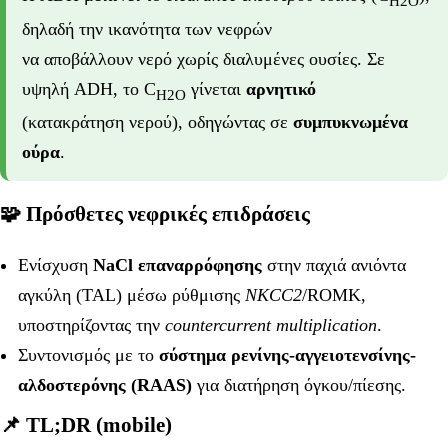
H2O
δηλαδή την ικανότητα των νεφρών
να αποβάλλουν νερό χωρίς διαλυμένες ουσίες. Σε
υψηλή ADH, το C
γίνεται
αρνητικό
H2O
(κατακράτηση νερού), οδηγώντας σε
συμπυκνωμένα
ούρα
.
🧩 Πρόσθετες νεφρικές επιδράσεις
Ενίσχυση
NaCl επαναρρόφησης
στην παχιά ανιόντα
αγκύλη (TAL) μέσω ρύθμισης
NKCC2
/ROMK,
υποστηρίζοντας την
countercurrent multiplication
.
Συντονισμός με το
σύστημα ρενίνης-αγγειοτενσίνης-
αλδοστερόνης (RAAS)
για διατήρηση όγκου/πίεσης.
📌 TL;DR (mobile)