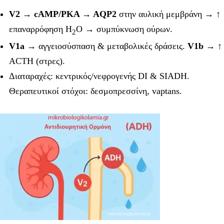
V2 → cAMP/PKA → AQP2
στην αυλική μεμβράνη → ↑
επαναρρόφηση H
O → συμπύκνωση ούρων.
2
V1a
→ αγγειοσύσπαση & μεταβολικές δράσεις.
V1b
→ ↑
ACTH (στρες).
Διαταραχές: κεντρικός/νεφρογενής DI & SIADH.
Θεραπευτικοί στόχοι: δεσμοπρεσσίνη, vaptans.