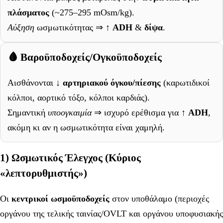
πλάσματος
(~275–295 mOsm/kg).
Αύξηση
ωσμωτικότητας ⇒
↑ ADH
&
δίψα
.
🩸 Βαροϋποδοχείς/Ογκοϋποδοχείς
Αισθάνονται
↓ αρτηριακού όγκου/πίεσης
(καρωτιδικοί
κόλποι, αορτικό τόξο, κόλποι καρδιάς).
Σημαντική
υποογκαιμία
⇒ ισχυρό ερέθισμα για
↑ ADH
,
ακόμη κι αν η ωσμωτικότητα είναι χαμηλή.
1) Ωσμωτικός Έλεγχος (Κύριος
«λεπτορυθμιστής»)
Οι
κεντρικοί ωσμοϋποδοχείς
στον υποθάλαμο (περιοχές
οργάνου της τελικής ταινίας/OVLT και οργάνου υποφυσιακής