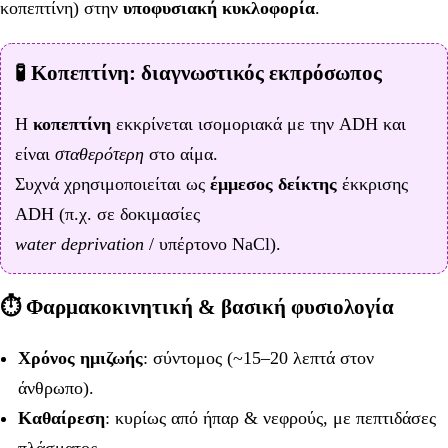
κοπεπτίνη) στην
υποφυσιακή κυκλοφορία
.
🧪 Κοπεπτίνη: διαγνωστικός εκπρόσωπος
Η
κοπεπτίνη
εκκρίνεται ισομοριακά με την ADH και
είναι
σταθερότερη
στο αίμα.
Συχνά χρησιμοποιείται ως
έμμεσος δείκτης
έκκρισης
ADH (π.χ. σε δοκιμασίες
water deprivation
/ υπέρτονο NaCl).
⏱️ Φαρμακοκινητική & βασική φυσιολογία
Χρόνος ημιζωής
: σύντομος (~15–20 λεπτά στον
άνθρωπο).
Καθαίρεση
: κυρίως από ήπαρ & νεφρούς, με πεπτιδάσες