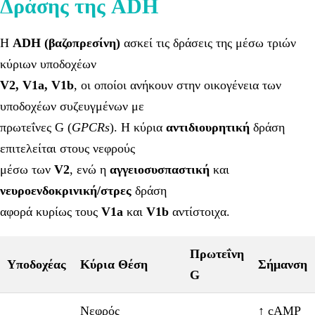
Δράσης της ADH
Η
ADH (βαζοπρεσίνη)
ασκεί τις δράσεις της μέσω τριών
κύριων υποδοχέων
V2, V1a, V1b
, οι οποίοι ανήκουν στην οικογένεια των
υποδοχέων συζευγμένων με
πρωτεΐνες G (
GPCRs
). Η κύρια
αντιδιουρητική
δράση
επιτελείται στους νεφρούς
μέσω των
V2
, ενώ η
αγγειοσυσπαστική
και
νευροενδοκρινική/στρες
δράση
αφορά κυρίως τους
V1a
και
V1b
αντίστοιχα.
Πρωτεΐνη
Υποδοχέας
Κύρια Θέση
Σήμανση
G
Νεφρός
↑ cAMP