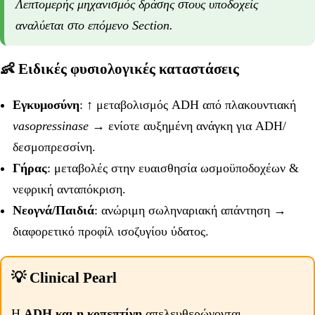
Λεπτομερής μηχανισμός δράσης στους υποδοχείς
αναλύεται στο επόμενο Section.
👶 Ειδικές φυσιολογικές καταστάσεις
Εγκυμοσύνη
: ↑ μεταβολισμός ADH από πλακουντιακή
vasopressinase
→ ενίοτε αυξημένη ανάγκη για ADH/
δεσμοπρεσσίνη.
Γήρας
: μεταβολές στην ευαισθησία ωσμοϋποδοχέων &
νεφρική ανταπόκριση.
Νεογνά/Παιδιά
: ανώριμη σωληναριακή απάντηση →
διαφορετικό προφίλ ισοζυγίου ύδατος.
💡 Clinical Pearl
Η
ADH και η κοπεπτίνη
απελευθερώνονται