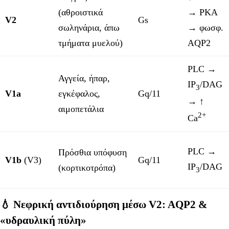
(αθροιστικά
→ PKA
V2
Gs
σωληνάρια, άπω
→ φωσφ.
τμήματα μυελού)
AQP2
PLC →
Αγγεία, ήπαρ,
IP
/DAG
3
V1a
εγκέφαλος,
Gq/11
→ ↑
αιμοπετάλια
2+
Ca
PLC →
Πρόσθια υπόφυση
V1b
(V3)
Gq/11
IP
/DAG
(κορτικοτρόπα)
3
💧 Νεφρική αντιδιούρηση μέσω V2: AQP2 &
«υδραυλική πύλη»