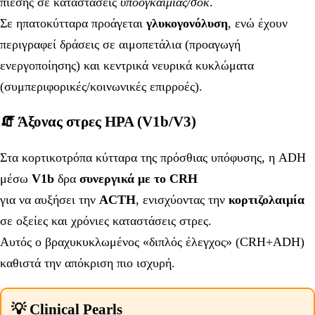
πίεσης σε καταστάσεις
υποογκαιμίας/σοκ
.
Σε ηπατοκύτταρα προάγεται
γλυκογονόλυση
, ενώ έχουν
περιγραφεί δράσεις σε αιμοπετάλια (προαγωγή
ενεργοποίησης) και κεντρικά νευρικά κυκλώματα
(συμπεριφορικές/κοινωνικές επιρροές).
🧯 Άξονας στρες HPA (V1b/V3)
Στα κορτικοτρόπα κύτταρα της πρόσθιας υπόφυσης, η ADH
μέσω
V1b
δρα
συνεργικά με το CRH
για να αυξήσει την
ACTH
, ενισχύοντας την
κορτιζολαιμία
σε οξείες και χρόνιες καταστάσεις στρες.
Αυτός ο βραχυκυκλωμένος «διπλός έλεγχος» (CRH+ADH)
καθιστά την απόκριση πιο ισχυρή.
💡 Clinical Pearls