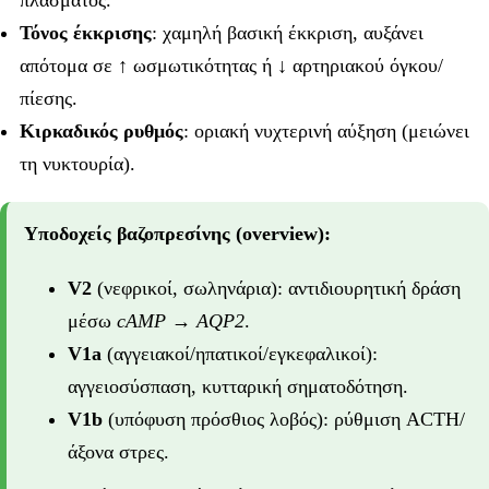
πλάσματος.
Τόνος έκκρισης
: χαμηλή βασική έκκριση, αυξάνει
απότομα σε ↑ ωσμωτικότητας ή ↓ αρτηριακού όγκου/
πίεσης.
Κιρκαδικός ρυθμός
: οριακή νυχτερινή αύξηση (μειώνει
τη νυκτουρία).
Υποδοχείς βαζοπρεσίνης (overview):
V2
(νεφρικοί, σωληνάρια): αντιδιουρητική δράση
μέσω
cAMP → AQP2
.
V1a
(αγγειακοί/ηπατικοί/εγκεφαλικοί):
αγγειοσύσπαση, κυτταρική σηματοδότηση.
V1b
(υπόφυση πρόσθιος λοβός): ρύθμιση ACTH/
άξονα στρες.