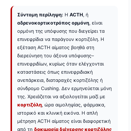
Σύντομη περίληψη:
Η
ACTH
, ή
αδρενοκορτικοτρόπος ορμόνη
, είναι
ορμόνη της υπόφυσης που διεγείρει τα
επινεφρίδια να παράγουν κορτιζόλη. Η
εξέταση ACTH αίματος βοηθά στη
διερεύνηση του άξονα υπόφυσης–
επινεφριδίων, κυρίως όταν ελέγχονται
καταστάσεις όπως επινεφριδιακή
ανεπάρκεια, διαταραχές κορτιζόλης ή
σύνδρομο Cushing. Δεν ερμηνεύεται μόνη
της. Χρειάζεται να αξιολογείται μαζί με
κορτιζόλη
, ώρα αιμοληψίας, φάρμακα,
ιστορικό και κλινική εικόνα. Η απλή
μέτρηση ACTH αίματος είναι διαφορετική
από τη
δοκιμασία διέγερσης κορτιζόλης