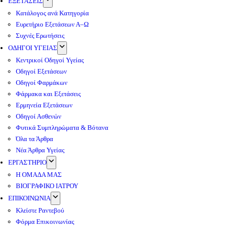
ΕΞΕΤΑΣΕΙΣ
Κατάλογος ανά Κατηγορία
Ευρετήριο Εξετάσεων Α–Ω
Συχνές Ερωτήσεις
ΟΔΗΓΟΙ ΥΓΕΙΑΣ
Κεντρικοί Οδηγοί Υγείας
Οδηγοί Εξετάσεων
Οδηγοί Φαρμάκων
Φάρμακα και Εξετάσεις
Ερμηνεία Εξετάσεων
Οδηγοί Ασθενών
Φυτικά Συμπληρώματα & Βότανα
Όλα τα Άρθρα
Νέα Άρθρα Υγείας
ΕΡΓΑΣΤΗΡΙΟ
Η ΟΜΑΔΑ ΜΑΣ
ΒΙΟΓΡΑΦΙΚΟ ΙΑΤΡΟΥ
ΕΠΙΚΟΙΝΩΝΙΑ
Κλείστε Ραντεβού
Φόρμα Επικοινωνίας