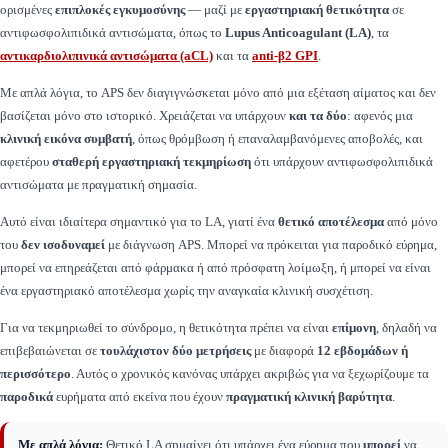
ορισμένες
επιπλοκές εγκυμοσύνης
— μαζί με
εργαστηριακή θετικότητα
σε
αντιφωσφολιπιδικά αντισώματα, όπως το
Lupus Anticoagulant (LA)
, τα
αντικαρδιολιπινικά αντισώματα (aCL)
και τα
anti-β2 GPI
.
Με απλά λόγια, το APS δεν διαγιγνώσκεται μόνο από μια εξέταση αίματος και δεν
βασίζεται μόνο στο ιστορικό. Χρειάζεται να υπάρχουν
και τα δύο
: αφενός μια
κλινική εικόνα συμβατή
, όπως θρόμβωση ή επαναλαμβανόμενες αποβολές, και
αφετέρου
σταθερή εργαστηριακή τεκμηρίωση
ότι υπάρχουν αντιφωσφολιπιδικά
αντισώματα με πραγματική σημασία.
Αυτό είναι ιδιαίτερα σημαντικό για το LA, γιατί ένα
θετικό αποτέλεσμα
από μόνο
του
δεν ισοδυναμεί
με διάγνωση APS. Μπορεί να πρόκειται για παροδικό εύρημα,
μπορεί να επηρεάζεται από φάρμακα ή από πρόσφατη λοίμωξη, ή μπορεί να είναι
ένα εργαστηριακό αποτέλεσμα χωρίς την αναγκαία κλινική συσχέτιση.
Για να τεκμηριωθεί το σύνδρομο, η θετικότητα πρέπει να είναι
επίμονη
, δηλαδή να
επιβεβαιώνεται σε
τουλάχιστον δύο μετρήσεις
με διαφορά
12 εβδομάδων ή
περισσότερο
. Αυτός ο χρονικός κανόνας υπάρχει ακριβώς για να ξεχωρίζουμε τα
παροδικά
ευρήματα από εκείνα που έχουν
πραγματική κλινική βαρύτητα
.
Με απλά λόγια:
Θετικό LA σημαίνει ότι υπάρχει ένα εύρημα που
μπορεί
να