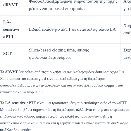
Φωσφολιπιδεξαρτώμενη ενεργοποίηση της πήξης
Από 
dRVVT
μέσω venom-based δοκιμασίας
για
LA-
Χρή
sensitive
Ειδικά ευαίσθητο aPTT σε αναστολείς τύπου LA
από
aPTT
Silica-based clotting time, επίσης
Συχ
SCT
φωσφολιπιδεξαρτώμενο
μέθ
Το dRVVT
θεωρείται από τις πιο χρήσιμες και καθιερωμένες δοκιμασίες για LA.
Χρησιμοποιείται ευρέως γιατί είναι αρκετά ειδικό για τη διερεύνηση
φωσφολιπιδεξαρτώμενων αναστολέων και συχνά αποτελεί βασικό κομμάτι του
εργαστηριακού αλγορίθμου.
Το LA-sensitive aPTT
είναι μια τροποποιημένη, πιο ευαίσθητη εκδοχή του aPTT.
Μπορεί να βοηθήσει σημαντικά στη διερεύνηση, αλλά είναι επίσης πιο επιρρεπές σε
επιδράσεις από άλλους παράγοντες, όπως ελλείψεις παραγόντων πήξης ή
αντιπηκτικά φάρμακα. Για αυτό και η ερμηνεία του συνήθως γίνεται σε συνδυασμό
με άλλες δοκιμασίες.