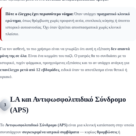
Πότε ο έλεγχος έχει περισσότερο νόημα:
Όταν υπάρχει
πραγματικό κλινικό
ερώτημα
, όπως θρόμβωση χωρίς προφανή αιτία, επιπλοκές κύησης ή ύποπτο
ιστορικό αυτοανοσίας. Όχι όταν ζητείται αποσπασματικά χωρίς κλινικό
πλαίσιο.
Για τον ασθενή, το πιο χρήσιμο είναι να γνωρίζει ότι αυτή η εξέταση
δεν απαντά
μόνη της σε όλα
. Είναι ένα κομμάτι του παζλ. Ο γιατρός θα το συνδυάσει με το
ιστορικό, τυχόν φάρμακα, προηγούμενες εξετάσεις και το αν υπάρχει ανάγκη για
επανέλεγχο μετά από 12 εβδομάδες
, ειδικά όταν το αποτέλεσμα είναι θετικό ή
οριακό.
LA και Αντιφωσφολιπιδικό Σύνδρομο
3
(APS)
Το
Αντιφωσφολιπιδικό Σύνδρομο (APS)
είναι μια κλινική κατάσταση στην οποία
συνυπάρχουν
συγκεκριμένα ιατρικά συμβάματα
— κυρίως
θρομβώσεις
ή