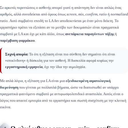
Σε αρκετές περιπτώσεις ο ασθενής απορεί γιατί η απάντηση δεν είναι απλώς ένας
αριθμός, αλλά συνοδεύεται από όρους όπως
screen
,
mix
,
confirm
,
ratio
ή
normalized
ratio
. Αυτό συμβαίνει επειδή το LA δεν αποδεικνύεται με έναν μόνο δείκτη. Το
εργαστήριο πρέπει να εξετάσει αν το μοτίβο των δοκιμασιών είναι πραγματικά
συμβατό με LA και όχι με κάτι άλλο, όπως
ανεπάρκεια παραγόντων πήξης
ή
παρέμβαση φαρμάκου
.
Συχνή απορία:
Το ότι η εξέταση είναι πιο σύνθετη δεν σημαίνει ότι είναι
«επικίνδυνη» ή δύσκολη για τον ασθενή. Η δυσκολία αφορά κυρίως την
εργαστηριακή ερμηνεία
, όχι την ίδια την αιμοληψία.
Με απλά λόγια, η εξέταση για LA είναι μια
εξειδικευμένη αιματολογική
διερεύνηση
που γίνεται με πολλαπλά βήματα, ώστε να διαπιστωθεί αν υπάρχει
πραγματικά φαινόμενο συμβατό με αντιφωσφολιπιδικό αναστολέα. Αυτός είναι ο
λόγος που απαιτεί εμπειρία από το εργαστήριο και σωστή συσχέτιση με την κλινική
εικόνα.