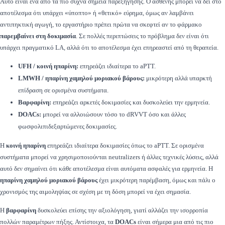
Αυτό είναι ένα από τα πιο συχνά σημεία παρεξήγησης. Ο ασθενής μπορεί να δει στο
αποτέλεσμα ότι υπάρχει «ύποπτο» ή «θετικό» εύρημα, όμως αν λαμβάνει
αντιπηκτική αγωγή, το εργαστήριο πρέπει πρώτα να σκεφτεί αν το φάρμακο
παρεμβαίνει στη δοκιμασία
. Σε πολλές περιπτώσεις το πρόβλημα δεν είναι ότι
υπάρχει πραγματικό LA, αλλά ότι το αποτέλεσμα έχει επηρεαστεί από τη θεραπεία.
UFH / κοινή ηπαρίνη:
επηρεάζει ιδιαίτερα το aPTT.
LMWH / ηπαρίνη χαμηλού μοριακού βάρους:
μικρότερη αλλά υπαρκτή
επίδραση σε ορισμένα συστήματα.
Βαρφαρίνη:
επηρεάζει αρκετές δοκιμασίες και δυσκολεύει την ερμηνεία.
DOACs:
μπορεί να αλλοιώσουν τόσο το dRVVT όσο και άλλες
φωσφολιπιδεξαρτώμενες δοκιμασίες.
Η
κοινή ηπαρίνη
επηρεάζει ιδιαίτερα δοκιμασίες όπως το aPTT. Σε ορισμένα
συστήματα μπορεί να χρησιμοποιούνται neutralizers ή άλλες τεχνικές λύσεις, αλλά
αυτό δεν σημαίνει ότι κάθε αποτέλεσμα είναι αυτόματα ασφαλές για ερμηνεία. Η
ηπαρίνη χαμηλού μοριακού βάρους
έχει μικρότερη παρέμβαση, όμως και πάλι ο
χρονισμός της αιμοληψίας σε σχέση με τη δόση μπορεί να έχει σημασία.
Η
βαρφαρίνη
δυσκολεύει επίσης την αξιολόγηση, γιατί αλλάζει την ισορροπία
πολλών παραμέτρων πήξης. Αντίστοιχα, τα
DOACs
είναι σήμερα μια από τις πιο