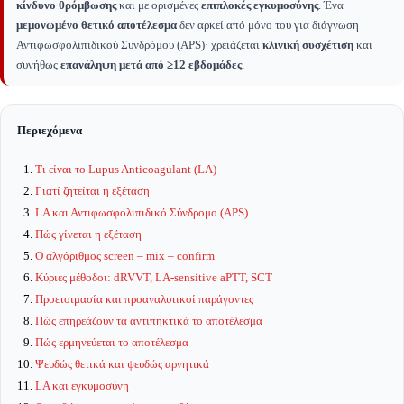
κίνδυνο θρόμβωσης
και με ορισμένες
επιπλοκές εγκυμοσύνης
. Ένα
μεμονωμένο θετικό αποτέλεσμα
δεν αρκεί από μόνο του για διάγνωση
Αντιφωσφολιπιδικού Συνδρόμου (APS)· χρειάζεται
κλινική συσχέτιση
και
συνήθως
επανάληψη μετά από ≥12 εβδομάδες
.
Περιεχόμενα
Τι είναι το Lupus Anticoagulant (LA)
Γιατί ζητείται η εξέταση
LA και Αντιφωσφολιπιδικό Σύνδρομο (APS)
Πώς γίνεται η εξέταση
Ο αλγόριθμος screen – mix – confirm
Κύριες μέθοδοι: dRVVT, LA-sensitive aPTT, SCT
Προετοιμασία και προαναλυτικοί παράγοντες
Πώς επηρεάζουν τα αντιπηκτικά το αποτέλεσμα
Πώς ερμηνεύεται το αποτέλεσμα
Ψευδώς θετικά και ψευδώς αρνητικά
LA και εγκυμοσύνη