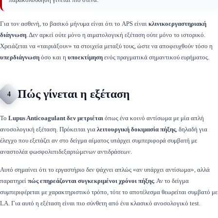
Για τον ασθενή, το βασικό μήνυμα είναι ότι το APS είναι
κλινικοεργαστηριακή
διάγνωση
. Δεν αρκεί ούτε μόνο η αιματολογική εξέταση ούτε μόνο το ιστορικό.
Χρειάζεται να «ταιριάξουν» τα στοιχεία μεταξύ τους, ώστε να αποφευχθούν τόσο η
υπερδιάγνωση
όσο και η
υποεκτίμηση
ενός πραγματικά σημαντικού ευρήματος.
Πώς γίνεται η εξέταση
4
Το
Lupus Anticoagulant
δεν μετριέται
όπως ένα κοινό αντίσωμα με μία απλή
ανοσολογική εξέταση. Πρόκειται για
λειτουργική δοκιμασία πήξης
, δηλαδή για
έλεγχο που εξετάζει αν στο δείγμα αίματος υπάρχει συμπεριφορά συμβατή με
αναστολέα φωσφολιπιδεξαρτώμενων αντιδράσεων.
Αυτό σημαίνει ότι το εργαστήριο δεν ψάχνει απλώς «αν υπάρχει αντίσωμα», αλλά
παρατηρεί
πώς επηρεάζονται συγκεκριμένοι χρόνοι πήξης
. Αν το δείγμα
συμπεριφέρεται με χαρακτηριστικό τρόπο, τότε το αποτέλεσμα θεωρείται συμβατό με
LA. Για αυτό η εξέταση είναι πιο σύνθετη από ένα κλασικό ανοσολογικό test.