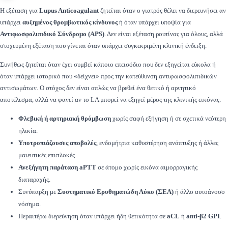
Η εξέταση για
Lupus Anticoagulant
ζητείται όταν ο γιατρός θέλει να διερευνήσει αν
υπάρχει
αυξημένος θρομβωτικός κίνδυνος
ή όταν υπάρχει υποψία για
Αντιφωσφολιπιδικό Σύνδρομο (APS)
. Δεν είναι εξέταση ρουτίνας για όλους, αλλά
στοχευμένη εξέταση που γίνεται όταν υπάρχει συγκεκριμένη κλινική ένδειξη.
Συνήθως ζητείται όταν έχει συμβεί κάποιο επεισόδιο που δεν εξηγείται εύκολα ή
όταν υπάρχει ιστορικό που «δείχνει» προς την κατεύθυνση αντιφωσφολιπιδικών
αντισωμάτων. Ο στόχος δεν είναι απλώς να βρεθεί ένα θετικό ή αρνητικό
αποτέλεσμα, αλλά να φανεί αν το LA μπορεί να εξηγεί μέρος της κλινικής εικόνας.
Φλεβική ή αρτηριακή θρόμβωση
χωρίς σαφή εξήγηση ή σε σχετικά νεότερη
ηλικία.
Υποτροπιάζουσες αποβολές
, ενδομήτρια καθυστέρηση ανάπτυξης ή άλλες
μαιευτικές επιπλοκές.
Ανεξήγητη παράταση aPTT
σε άτομο χωρίς εικόνα αιμορραγικής
διαταραχής.
Συνύπαρξη με
Συστηματικό Ερυθηματώδη Λύκο (ΣΕΛ)
ή άλλο αυτοάνοσο
νόσημα.
Περαιτέρω διερεύνηση όταν υπάρχει ήδη θετικότητα σε
aCL
ή
anti-β2 GPI
.