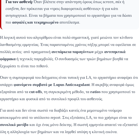
Για τον ασθενή:
Όταν βλέπετε στην απάντηση όρους όπως
screen
,
mix
ή
confirm
, δεν πρόκειται για «τρεις διαφορετικές ασθένειες» ή για κάτι
ανησυχητικό. Είναι τα βήματα που χρησιμοποιεί το εργαστήριο για να δώσει
πιο
ασφαλές και τεκμηριωμένο
αποτέλεσμα.
Η λογική αυτού του αλγορίθμου είναι πολύ σημαντική, γιατί μειώνει τον κίνδυνο
λανθασμένης ερμηνείας. Ένας παρατεταμένος χρόνος πήξης μπορεί να οφείλεται σε
πολλές αιτίες: από πραγματική
ανεπάρκεια παραγόντων
μέχρι
αντιπηκτικά
φάρμακα
ή τεχνικές παρεμβολές. Ο συνδυασμός των τριών βημάτων βοηθά να
ξεχωρίσει τι είναι πιο πιθανό.
Όταν η συμπεριφορά του δείγματος είναι τυπική για LA, το εργαστήριο αναφέρει ότι
υπάρχει
φαινόμενο συμβατό με Lupus Anticoagulant
. Η ακριβής αναφορά όμως
εξαρτάται από τα
cut-offs
, τη συγκεκριμένη μέθοδο, τα
ratios
που χρησιμοποιεί το
εργαστήριο και φυσικά από το συνολικό προφίλ του ασθενούς.
Για αυτό και δεν είναι σωστό να διαβάζει κανείς ένα μεμονωμένο νούμερο
αποκομμένο από το υπόλοιπο report. Στις εξετάσεις LA, το πιο χρήσιμο είναι το
συνολικό μοτίβο
και όχι ένας μόνο δείκτης. Η σωστή ερμηνεία απαιτεί να εξεταστεί
όλη η αλληλουχία των βημάτων και να ληφθεί υπόψη η κλινική εικόνα.