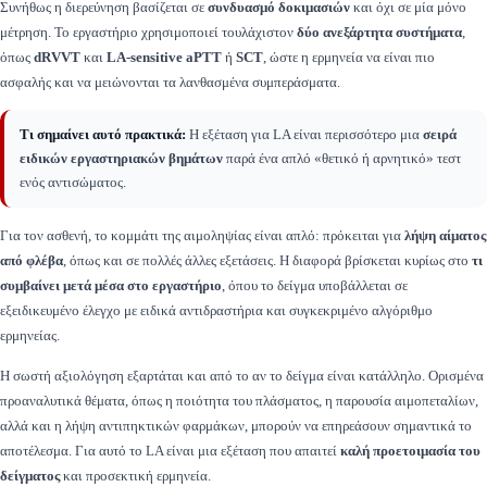
Συνήθως η διερεύνηση βασίζεται σε
συνδυασμό δοκιμασιών
και όχι σε μία μόνο
μέτρηση. Το εργαστήριο χρησιμοποιεί τουλάχιστον
δύο ανεξάρτητα συστήματα
,
όπως
dRVVT
και
LA-sensitive aPTT
ή
SCT
, ώστε η ερμηνεία να είναι πιο
ασφαλής και να μειώνονται τα λανθασμένα συμπεράσματα.
Τι σημαίνει αυτό πρακτικά:
Η εξέταση για LA είναι περισσότερο μια
σειρά
ειδικών εργαστηριακών βημάτων
παρά ένα απλό «θετικό ή αρνητικό» τεστ
ενός αντισώματος.
Για τον ασθενή, το κομμάτι της αιμοληψίας είναι απλό: πρόκειται για
λήψη αίματος
από φλέβα
, όπως και σε πολλές άλλες εξετάσεις. Η διαφορά βρίσκεται κυρίως στο
τι
συμβαίνει μετά μέσα στο εργαστήριο
, όπου το δείγμα υποβάλλεται σε
εξειδικευμένο έλεγχο με ειδικά αντιδραστήρια και συγκεκριμένο αλγόριθμο
ερμηνείας.
Η σωστή αξιολόγηση εξαρτάται και από το αν το δείγμα είναι κατάλληλο. Ορισμένα
προαναλυτικά θέματα, όπως η ποιότητα του πλάσματος, η παρουσία αιμοπεταλίων,
αλλά και η λήψη αντιπηκτικών φαρμάκων, μπορούν να επηρεάσουν σημαντικά το
αποτέλεσμα. Για αυτό το LA είναι μια εξέταση που απαιτεί
καλή προετοιμασία του
δείγματος
και προσεκτική ερμηνεία.