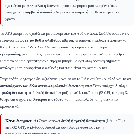
σχετίζεται με APS, αλλά η διάγνωση του συνδρόμου μπαίνει μόνο όταν
υπάρχει και
συμβατό κλινικό ιστορικό
και
επιμονή
της θετικότητας στον
χρόνο.
Το APS μπορεί να σχετίζεται με διαφορετικά κλινικά σενάρια. Σε άλλους ασθενείς
εμφανίζεται ως
εν τω βάθει φλεβοθρόμβωση
, πνευμονική εμβολή ή αρτηριακό
θρομβωτικό επεισόδιο. Σε άλλες περιπτώσεις η κύρια εικόνα αφορά την
εγκυμοσύνη
, με αποβολές, προεκλαμψία ή καθυστέρηση ανάπτυξης του εμβρύου.
Για αυτό το ίδιο εργαστηριακό εύρημα μπορεί να έχει διαφορετική σημασία
ανάλογα με το ποιος είναι ο ασθενής και ποιο είναι το ιστορικό του.
Στην πράξη, ο γιατρός δεν αξιολογεί μόνο το αν το LA είναι θετικό, αλλά και το
αν
συνυπάρχουν και άλλα αντιφωσφολιπιδικά αντισώματα
. Όταν υπάρχει
διπλή
ή
τριπλή θετικότητα
, δηλαδή θετικό LA μαζί με aCL και/ή anti-β2 GPI, το προφίλ
θεωρείται συχνά
υψηλότερου κινδύνου
και η παρακολούθηση γίνεται πιο
προσεκτικά.
Κλινικά σημαντικό:
Όταν υπάρχει
διπλή
ή
τριπλή θετικότητα
(LA + aCL +
anti-β2 GPI), ο κίνδυνος θεωρείται συνήθως μεγαλύτερος και η
παρακολούθηση γίνεται πιο στενά.