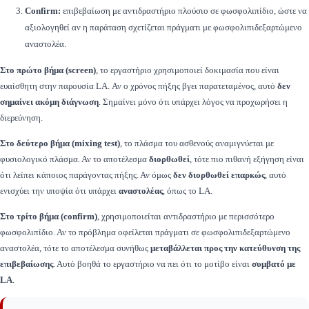
Confirm:
επιβεβαίωση με αντιδραστήριο πλούσιο σε φωσφολιπίδιο, ώστε να
αξιολογηθεί αν η παράταση σχετίζεται πράγματι με φωσφολιπιδεξαρτώμενο
αναστολέα.
Στο πρώτο βήμα (screen)
, το εργαστήριο χρησιμοποιεί δοκιμασία που είναι
ευαίσθητη στην παρουσία LA. Αν ο χρόνος πήξης βγει παρατεταμένος, αυτό
δεν
σημαίνει ακόμη διάγνωση
. Σημαίνει μόνο ότι υπάρχει λόγος να προχωρήσει η
διερεύνηση.
Στο δεύτερο βήμα (mixing test)
, το πλάσμα του ασθενούς αναμιγνύεται με
φυσιολογικό πλάσμα. Αν το αποτέλεσμα
διορθωθεί
, τότε πιο πιθανή εξήγηση είναι
ότι λείπει κάποιος παράγοντας πήξης. Αν όμως
δεν διορθωθεί επαρκώς
, αυτό
ενισχύει την υποψία ότι υπάρχει
αναστολέας
, όπως το LA.
Στο τρίτο βήμα (confirm)
, χρησιμοποιείται αντιδραστήριο με περισσότερο
φωσφολιπίδιο. Αν το πρόβλημα οφείλεται πράγματι σε φωσφολιπιδεξαρτώμενο
αναστολέα, τότε το αποτέλεσμα συνήθως
μεταβάλλεται προς την κατεύθυνση της
επιβεβαίωσης
. Αυτό βοηθά το εργαστήριο να πει ότι το μοτίβο είναι
συμβατό με
LA
.