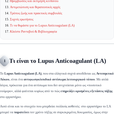
Θρομβώσεις και εκτίμηση κινδύνου
Αντιμετώπιση και θεραπευτικές αρχές
Τρόπος ζωής και πρακτικές συμβουλές
Συχνές ερωτήσεις
Τι να θυμάστε για το Lupus Anticoagulant (LA)
Κλείστε Ραντεβού & Βιβλιογραφία
Τι είναι το Lupus Anticoagulant (LA)
1
Το
Lupus Anticoagulant (LA)
, που στα ελληνικά συχνά αποδίδεται ως
Αντιπηκτικό
Λύκου
, είναι ένα
αντιφωσφολιπιδικό αντίσωμα λειτουργικού τύπου
. Με απλά
λόγια, πρόκειται για ένα αντίσωμα που δεν ανιχνεύεται μόνο ως «ποσοτικό
νούμερο», αλλά φαίνεται κυρίως από το πώς
επηρεάζει ορισμένες εξετάσεις πήξης
στο εργαστήριο.
Αυτό είναι και το στοιχείο που μπερδεύει πολλούς ασθενείς: στο εργαστήριο το LA
μπορεί να
παρατείνει
τον χρόνο πήξης σε συγκεκριμένες δοκιμασίες, όμως στην