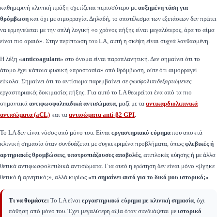
καθημερινή κλινική πράξη σχετίζεται περισσότερο με
αυξημένη τάση για
θρόμβωση
και όχι με αιμορραγία. Δηλαδή, το αποτέλεσμα των εξετάσεων δεν πρέπει
να ερμηνεύεται με την απλή λογική «ο χρόνος πήξης είναι μεγαλύτερος, άρα το αίμα
είναι πιο αραιό». Στην περίπτωση του LA, αυτή η σκέψη είναι συχνά λανθασμένη.
Η λέξη
«anticoagulant»
στο όνομα είναι παραπλανητική. Δεν σημαίνει ότι το
άτομο έχει κάποια φυσική «προστασία» από θρόμβωση, ούτε ότι αιμορραγεί
εύκολα. Σημαίνει ότι το αντίσωμα παρεμβαίνει σε
φωσφολιπιδεξαρτώμενες
εργαστηριακές δοκιμασίες πήξης. Για αυτό το LA θεωρείται ένα από τα πιο
σημαντικά
αντιφωσφολιπιδικά αντισώματα
, μαζί με τα
αντικαρδιολιπινικά
αντισώματα (aCL)
και τα
αντισώματα anti-β2 GPI
.
Το LA δεν είναι νόσος από μόνο του. Είναι
εργαστηριακό εύρημα
που αποκτά
κλινική σημασία όταν συνδυάζεται με συγκεκριμένα προβλήματα, όπως
φλεβικές ή
αρτηριακές θρομβώσεις
,
υποτροπιάζουσες αποβολές
, επιπλοκές κύησης ή με άλλα
θετικά αντιφωσφολιπιδικά αντισώματα. Για αυτό η ερώτηση δεν είναι μόνο «βγήκε
θετικό ή αρνητικό;», αλλά κυρίως
«τι σημαίνει αυτό για το δικό μου ιστορικό;»
.
Τι να θυμάστε:
Το LA είναι
εργαστηριακό εύρημα με κλινική σημασία
, όχι
πάθηση από μόνο του. Έχει μεγαλύτερη αξία όταν συνδυάζεται με
ιστορικό