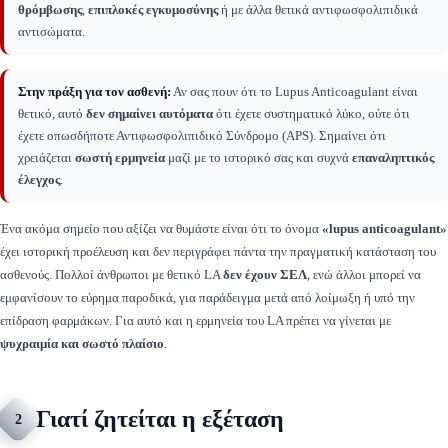
θρόμβωσης
,
επιπλοκές εγκυμοσύνης
ή με άλλα θετικά αντιφωσφολιπιδικά
αντισώματα.
Στην πράξη για τον ασθενή:
Αν σας πουν ότι το Lupus Anticoagulant είναι
θετικό, αυτό
δεν σημαίνει αυτόματα
ότι έχετε συστηματικό λύκο, ούτε ότι
έχετε οπωσδήποτε Αντιφωσφολιπιδικό Σύνδρομο (APS). Σημαίνει ότι
χρειάζεται
σωστή ερμηνεία
μαζί με το ιστορικό σας και συχνά
επαναληπτικός
έλεγχος
.
Ένα ακόμα σημείο που αξίζει να θυμάστε είναι ότι το όνομα
«lupus anticoagulant»
έχει ιστορική προέλευση και δεν περιγράφει πάντα την πραγματική κατάσταση του
ασθενούς. Πολλοί άνθρωποι με θετικό LA
δεν έχουν ΣΕΛ
, ενώ άλλοι μπορεί να
εμφανίσουν το εύρημα παροδικά, για παράδειγμα μετά από λοίμωξη ή υπό την
επίδραση φαρμάκων. Για αυτό και η ερμηνεία του LA πρέπει να γίνεται με
ψυχραιμία και σωστό πλαίσιο
.
Γιατί ζητείται η εξέταση
2