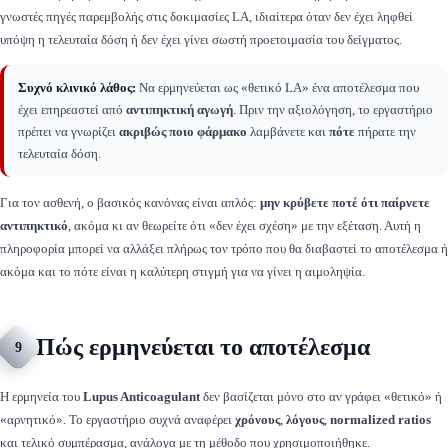
γνωστές πηγές παρεμβολής στις δοκιμασίες LA, ιδιαίτερα όταν δεν έχει ληφθεί
υπόψη η τελευταία δόση ή δεν έχει γίνει σωστή προετοιμασία του δείγματος.
Συχνό κλινικό λάθος:
Να ερμηνεύεται ως «θετικό LA» ένα αποτέλεσμα που
έχει επηρεαστεί από
αντιπηκτική αγωγή
. Πριν την αξιολόγηση, το εργαστήριο
πρέπει να γνωρίζει
ακριβώς ποιο φάρμακο
λαμβάνετε και
πότε
πήρατε την
τελευταία δόση.
Για τον ασθενή, ο βασικός κανόνας είναι απλός:
μην κρύβετε ποτέ ότι παίρνετε
αντιπηκτικό
, ακόμα κι αν θεωρείτε ότι «δεν έχει σχέση» με την εξέταση. Αυτή η
πληροφορία μπορεί να αλλάξει πλήρως τον τρόπο που θα διαβαστεί το αποτέλεσμα ή
ακόμα και το πότε είναι η καλύτερη στιγμή για να γίνει η αιμοληψία.
Πώς ερμηνεύεται το αποτέλεσμα
9
Η ερμηνεία του
Lupus Anticoagulant
δεν βασίζεται μόνο στο αν γράφει «θετικό» ή
«αρνητικό». Το εργαστήριο συχνά αναφέρει
χρόνους
,
λόγους
,
normalized ratios
και τελικό συμπέρασμα, ανάλογα με τη μέθοδο που χρησιμοποιήθηκε.