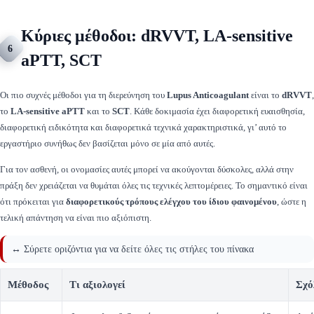
Κύριες μέθοδοι: dRVVT, LA-sensitive
6
aPTT, SCT
Οι πιο συχνές μέθοδοι για τη διερεύνηση του
Lupus Anticoagulant
είναι το
dRVVT
,
το
LA-sensitive aPTT
και το
SCT
. Κάθε δοκιμασία έχει διαφορετική ευαισθησία,
διαφορετική ειδικότητα και διαφορετικά τεχνικά χαρακτηριστικά, γι’ αυτό το
εργαστήριο συνήθως δεν βασίζεται μόνο σε μία από αυτές.
Για τον ασθενή, οι ονομασίες αυτές μπορεί να ακούγονται δύσκολες, αλλά στην
πράξη δεν χρειάζεται να θυμάται όλες τις τεχνικές λεπτομέρειες. Το σημαντικό είναι
ότι πρόκειται για
διαφορετικούς τρόπους ελέγχου του ίδιου φαινομένου
, ώστε η
τελική απάντηση να είναι πιο αξιόπιστη.
↔️ Σύρετε οριζόντια για να δείτε όλες τις στήλες του πίνακα
Μέθοδος
Τι αξιολογεί
Σχό