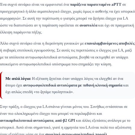
Ένα συχνό σενάριο είναι να εμφανιστεί ένα
παράξενα παρατεταμένο aPTT
σε
προεγχειρητικό ή άλλο αιματολογικό έλεγχο, χωρίς όμως ο ασθενής να έχει ιστορικό
αιμορραγιών. Σε αυτή την περίπτωση ο γιατρός μπορεί να ζητήσει έλεγχο για LA
ώστε να διαπιστώσει αν η παράταση οφείλεται σε
αναστολέα
και όχι σε πραγματική
έλλειψη παράγοντα πήξης.
Άλλο συχνό σενάριο είναι η διερεύνηση γυναικών με
επαναλαμβανόμενες αποβολές
ή σοβαρές επιπλοκές εγκυμοσύνης. Σε αυτές τις περιπτώσεις ο έλεγχος για LA, μαζί
με τα υπόλοιπα αντιφωσφολιπιδικά αντισώματα, βοηθά να εκτιμηθεί αν υπάρχει
υποκείμενο αντιφωσφολιπιδικό υπόστρωμα που επηρεάζει την κύηση.
Με απλά λόγια:
Η εξέταση ζητείται όταν υπάρχει λόγος να ελεγχθεί αν ένα
άτομο έχει
αντιφωσφολιπιδικά αντισώματα με πιθανή κλινική σημασία
και
όχι απλώς επειδή «το ζητάμε προληπτικά».
Στην πράξη, ο έλεγχος για LA σπάνια γίνεται μόνος του. Συνήθως εντάσσεται σε
έναν πιο ολοκληρωμένο έλεγχο που μπορεί να περιλαμβάνει και
αντικαρδιολιπινικά αντισώματα
,
anti-β2 GPI
και άλλες εξετάσεις ανάλογα με το
ιστορικό. Αυτό είναι σημαντικό, γιατί η ερμηνεία του LA είναι πολύ πιο αξιόπιστη
όταν εξετάζεται μέσα σε ένα
συνολικό αντιφωσφολιπιδικό προφίλ
.