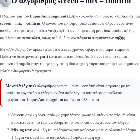
Ο αλγόριθμος screen – mix – confirm
5
Η διερεύνηση του
Lupus Anticoagulant (LA)
ακολουθεί συνήθως το κλασικό σχήμα
screen – mix – confirm
. Ο λόγος που χρησιμοποιείται αυτός ο αλγόριθμος είναι
απλός: το εργαστήριο πρέπει να ξεχωρίσει αν η παράταση μιας δοκιμασίας πήξης
οφείλεται σε
αναστολέα
, όπως το LA, ή σε
ανεπάρκεια παραγόντων πήξης
.
Με άλλα λόγια, δεν αρκεί να φανεί ότι ένας χρόνος πήξης είναι παρατεταμένος.
Πρέπει να διευκρινιστεί
γιατί
είναι παρατεταμένος. Αυτό είναι ένα από τα πιο
σημαντικά σημεία στην ερμηνεία, γιατί η ίδια αρχική παράταση μπορεί να σημαίνει
τελείως διαφορετικά πράγματα.
Με απλά λόγια:
Ο αλγόριθμος screen – mix – confirm είναι ο τρόπος με τον
οποίο το εργαστήριο ελέγχει αν ένα παθολογικό αποτέλεσμα οφείλεται
πράγματι σε
Lupus Anticoagulant
και όχι σε άλλη αιτία.
Screen:
αρχική δοκιμασία με χαμηλότερο φωσφολιπιδικό φορτίο. Αν είναι
παρατεταμένη, το εύρημα θεωρείται ύποπτο και συνεχίζουμε τον έλεγχο.
Mixing test:
ανάμιξη του πλάσματος του ασθενούς με φυσιολογικό πλάσμα
1:1, για να φανεί αν το αποτέλεσμα διορθώνεται ή όχι.