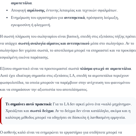
αιμοπετάλια
.
Αποφυγή
αιμόλυσης
, έντονης λιπαιμίας και τεχνικών σφαλμάτων.
Ενημέρωση του εργαστηρίου για
αντιπηκτικά
, πρόσφατη λοίμωξη,
εγκυμοσύνη ή φλεγμονή.
Η σωστή πλήρωση του σωληναρίου είναι βασική, επειδή στις εξετάσεις πήξης πρέπει
να υπάρχει
σωστή αναλογία αίματος και αντιπηκτικού
μέσα στο σωληνάριο. Αν το
σωληνάριο δεν γεμίσει σωστά, το αποτέλεσμα μπορεί να επηρεαστεί και να προκύψει
εσφαλμένη εικόνα παράτασης.
Εξίσου σημαντικό είναι να προετοιμαστεί σωστά
πλάσμα φτωχό σε αιμοπετάλια
.
Αυτό έχει ιδιαίτερη σημασία στις εξετάσεις LA, επειδή τα αιμοπετάλια περιέχουν
φωσφολιπίδια, τα οποία μπορούν να παρέμβουν στην ανίχνευση του φαινομένου
και να επηρεάσουν την αξιοπιστία του αποτελέσματος.
Τι σημαίνει αυτό πρακτικά:
Για το LA δεν αρκεί μόνο ένα «καλό μηχάνημα».
Χρειάζεται και
σωστό δείγμα
. Αν το δείγμα δεν είναι κατάλληλο, ακόμα και η
καλύτερη μέθοδος μπορεί να οδηγήσει σε δύσκολη ή λανθασμένη ερμηνεία.
Ο ασθενής καλό είναι να ενημερώνει το εργαστήριο για οτιδήποτε μπορεί να