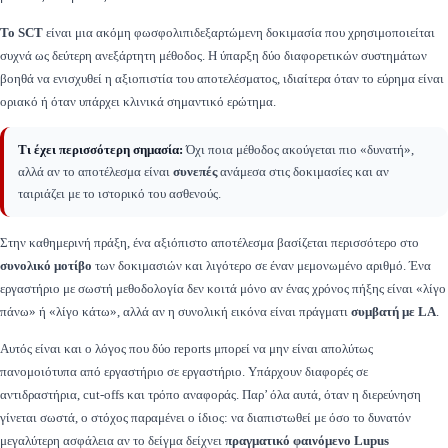
Το SCT
είναι μια ακόμη φωσφολιπιδεξαρτώμενη δοκιμασία που χρησιμοποιείται
συχνά ως δεύτερη ανεξάρτητη μέθοδος. Η ύπαρξη δύο διαφορετικών συστημάτων
βοηθά να ενισχυθεί η αξιοπιστία του αποτελέσματος, ιδιαίτερα όταν το εύρημα είναι
οριακό ή όταν υπάρχει κλινικά σημαντικό ερώτημα.
Τι έχει περισσότερη σημασία:
Όχι ποια μέθοδος ακούγεται πιο «δυνατή»,
αλλά αν το αποτέλεσμα είναι
συνεπές
ανάμεσα στις δοκιμασίες και αν
ταιριάζει με το ιστορικό του ασθενούς.
Στην καθημερινή πράξη, ένα αξιόπιστο αποτέλεσμα βασίζεται περισσότερο στο
συνολικό μοτίβο
των δοκιμασιών και λιγότερο σε έναν μεμονωμένο αριθμό. Ένα
εργαστήριο με σωστή μεθοδολογία δεν κοιτά μόνο αν ένας χρόνος πήξης είναι «λίγο
πάνω» ή «λίγο κάτω», αλλά αν η συνολική εικόνα είναι πράγματι
συμβατή με LA
.
Αυτός είναι και ο λόγος που δύο reports μπορεί να μην είναι απολύτως
πανομοιότυπα από εργαστήριο σε εργαστήριο. Υπάρχουν διαφορές σε
αντιδραστήρια, cut-offs και τρόπο αναφοράς. Παρ’ όλα αυτά, όταν η διερεύνηση
γίνεται σωστά, ο στόχος παραμένει ο ίδιος: να διαπιστωθεί με όσο το δυνατόν
μεγαλύτερη ασφάλεια αν το δείγμα δείχνει
πραγματικό φαινόμενο Lupus