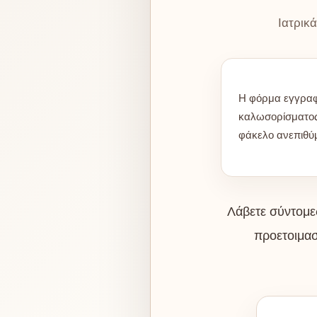
Ιατρικ
Η φόρμα εγγραφή
καλωσορίσματος 
φάκελο ανεπιθύ
Λάβετε σύντομες
προετοιμασ