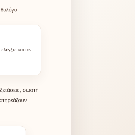
αθολόγο
ελέγξτε και τον
εξετάσεις, σωστή
 επηρεάζουν