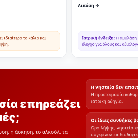
Λιπάση →
 ιδιαίτερα το κάλιο και
Ιατρική ένδειξη:
Η αμυλάση κ
ληψη.
έλεγχο για όλους και αξιολογ
Η νηστεία δεν απαι
Η προετοιμασία καθορ
ασία επηρεάζει
ιατρική οδηγία.
μές;
Οι ίδιες συνθήκες 
Ώρα λήψης, νηστεία κ
ωση, η άσκηση, το αλκοόλ, τα
συγκρίνονται διαδοχι