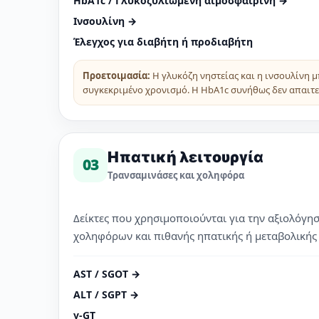
HbA1c / Γλυκοζυλιωμένη αιμοσφαιρίνη →
Ινσουλίνη →
Έλεγχος για διαβήτη ή προδιαβήτη
Προετοιμασία:
Η γλυκόζη νηστείας και η ινσουλίνη 
συγκεκριμένο χρονισμό. Η HbA1c συνήθως δεν απαιτεί
Ηπατική λειτουργία
03
Τρανσαμινάσες και χοληφόρα
Δείκτες που χρησιμοποιούνται για την αξιολόγη
χοληφόρων και πιθανής ηπατικής ή μεταβολικής
AST / SGOT →
ALT / SGPT →
γ-GT