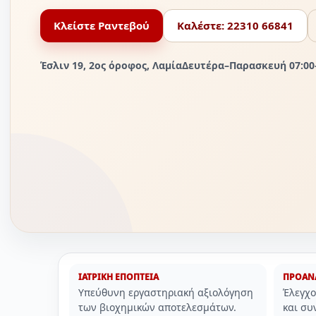
Κλείστε Ραντεβού
Καλέστε: 22310 66841
Έσλιν 19, 2ος όροφος, ΛαμίαΔευτέρα–Παρασκευή 07:00
ΙΑΤΡΙΚΗ ΕΠΟΠΤΕΙΑ
ΠΡΟΑΝΑ
Υπεύθυνη εργαστηριακή αξιολόγηση
Έλεγχο
των βιοχημικών αποτελεσμάτων.
και συ