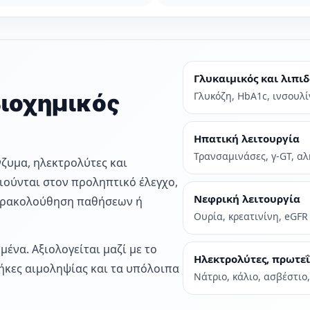
Γλυκαιμικός και λιπιδ
βιοχημικός
Γλυκόζη, HbA1c, ινσουλί
Ηπατική λειτουργία
Τρανσαμινάσες, γ-GT, α
νζυμα, ηλεκτρολύτες και
ιούνται στον προληπτικό έλεγχο,
Νεφρική λειτουργία
αρακολούθηση παθήσεων ή
Ουρία, κρεατινίνη, eGFR 
ένα. Αξιολογείται μαζί με το
Ηλεκτρολύτες, πρωτεΐ
θήκες αιμοληψίας και τα υπόλοιπα
Νάτριο, κάλιο, ασβέστιο