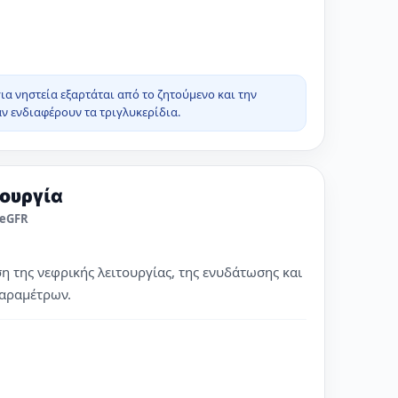
ια νηστεία εξαρτάται από το ζητούμενο και την
αν ενδιαφέρουν τα τριγλυκερίδια.
ουργία
 eGFR
ση της νεφρικής λειτουργίας, της ενυδάτωσης και
αραμέτρων.