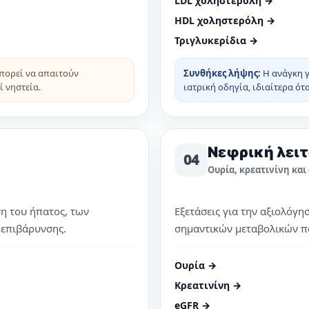
LDL χοληστερόλη →
HDL χοληστερόλη →
Τριγλυκερίδια →
μπορεί να απαιτούν
Συνθήκες λήψης:
Η ανάγκη γ
 νηστεία.
ιατρική οδηγία, ιδιαίτερα ότ
Νεφρική λειτ
04
Ουρία, κρεατινίνη και
ση του ήπατος, των
Εξετάσεις για την αξιολόγη
 επιβάρυνσης.
σημαντικών μεταβολικών π
Ουρία →
Κρεατινίνη →
eGFR →