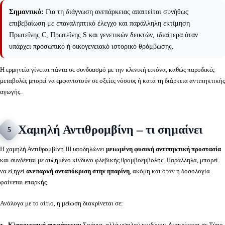
Σημαντικό:
Για τη διάγνωση ανεπάρκειας απαιτείται συνήθως
επιβεβαίωση με επαναληπτικό έλεγχο και παράλληλη εκτίμηση
Πρωτεΐνης C, Πρωτεΐνης S και γενετικών δεικτών, ιδιαίτερα όταν
υπάρχει προσωπικό ή οικογενειακό ιστορικό θρόμβωσης.
Η ερμηνεία γίνεται πάντα σε συνδυασμό με την κλινική εικόνα, καθώς παροδικές
μεταβολές μπορεί να εμφανιστούν σε οξείες νόσους ή κατά τη διάρκεια αντιπηκτικής
αγωγής.
Χαμηλή Αντιθρομβίνη – τι σημαίνει
5
Η χαμηλή Αντιθρομβίνη ΙΙΙ υποδηλώνει
μειωμένη φυσική αντιπηκτική προστασία
και συνδέεται με αυξημένο κίνδυνο φλεβικής θρομβοεμβολής. Παράλληλα, μπορεί
να εξηγεί
ανεπαρκή ανταπόκριση στην ηπαρίνη
, ακόμη και όταν η δοσολογία
φαίνεται επαρκής.
Ανάλογα με το αίτιο, η μείωση διακρίνεται σε:
Κληρονομική ανεπάρκεια:
Σπάνια, αλλά υψηλού κινδύνου. Διακρίνεται σε Τύπο