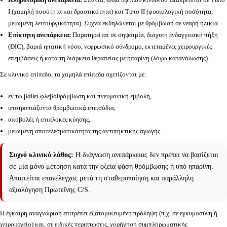
Ι (χαμηλή ποσότητα και δραστικότητα) και Τύπο ΙΙ (φυσιολογική ποσότητα,
μειωμένη λειτουργικότητα). Συχνά εκδηλώνεται με θρόμβωση σε νεαρή ηλικία.
Επίκτητη ανεπάρκεια:
Παρατηρείται σε σηψαιμία, διάχυτη ενδαγγειακή πήξη
(DIC), βαριά ηπατική νόσο, νεφρωσικό σύνδρομο, εκτεταμένες χειρουργικές
επεμβάσεις ή κατά τη διάρκεια θεραπείας με ηπαρίνη (λόγω κατανάλωσης).
Σε κλινικό επίπεδο, τα χαμηλά επίπεδα σχετίζονται με:
εν τω βάθει φλεβοθρόμβωση και πνευμονική εμβολή,
υποτροπιάζοντα θρομβωτικά επεισόδια,
αποβολές ή επιπλοκές κύησης,
μειωμένη αποτελεσματικότητα της αντιπηκτικής αγωγής.
Συχνό κλινικό λάθος:
Η διάγνωση ανεπάρκειας δεν πρέπει να βασίζεται
σε μία μόνο μέτρηση κατά την οξεία φάση θρόμβωσης ή υπό ηπαρίνη.
Απαιτείται επανέλεγχος μετά τη σταθεροποίηση και παράλληλη
αξιολόγηση Πρωτεΐνης C/S.
Η έγκαιρη αναγνώριση επιτρέπει εξατομικευμένη πρόληψη (π.χ. σε εγκυμοσύνη ή
χειρουργείο) και, σε ειδικές περιπτώσεις, χορήγηση συμπληρωματικής