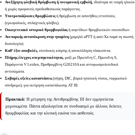
Ανεξήγητη φλεβική θρόμβωση ή πνευμονική εμβολή
, ιδιαίτερα σε νεαρή ηλικία
ή χωρίς προφανείς προδιαθεσικούς παράγοντες.
Υποτροπιάζουσες θρομβώσεις
ή θρόμβωση σε ασυνήθεις εντοπίσεις
(εγκεφαλικές, σπλαχνικές φλέβες).
Οικογενειακό ιστορικό θρομβοφιλίας
ή αιφνίδιων θρομβωτικών επεισοδίων.
Ανεπαρκής ανταπόκριση στην ηπαρίνη
(χαμηλό aPTT ή anti-Xa παρά τη σωστή
δοσολογία).
Καθ’ έξιν αποβολές
, επιπλοκές κύησης ή αποκόλληση πλακούντα.
Πλήρης έλεγχος υπερπηκτικότητας
, μαζί με Πρωτεΐνη C, Πρωτεΐνη S,
Παράγοντα V Leiden, Προθρομβίνη G20210A και αντιφωσφολιπιδικά
αντισώματα.
Σοβαρές οξείες καταστάσεις
(σήψη, DIC, βαριά ηπατική νόσος, νεφρωσικό
σύνδρομο), για εκτίμηση κατανάλωσης AT III.
Πρακτικά:
Η μέτρηση της Αντιθρομβίνης ΙΙΙ δεν ερμηνεύεται
μεμονωμένα. Πάντα αξιολογείται σε συνδυασμό με άλλους δείκτες
θρομβοφιλίας και την κλινική εικόνα του ασθενούς.