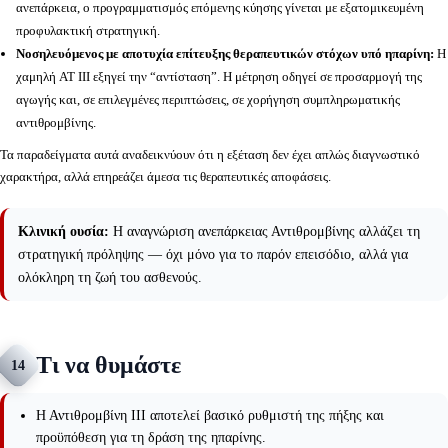
ανεπάρκεια, ο προγραμματισμός επόμενης κύησης γίνεται με εξατομικευμένη
προφυλακτική στρατηγική.
Νοσηλευόμενος με αποτυχία επίτευξης θεραπευτικών στόχων υπό ηπαρίνη:
Η
χαμηλή AT III εξηγεί την “αντίσταση”. Η μέτρηση οδηγεί σε προσαρμογή της
αγωγής και, σε επιλεγμένες περιπτώσεις, σε χορήγηση συμπληρωματικής
αντιθρομβίνης.
Τα παραδείγματα αυτά αναδεικνύουν ότι η εξέταση δεν έχει απλώς διαγνωστικό
χαρακτήρα, αλλά επηρεάζει άμεσα τις θεραπευτικές αποφάσεις.
Κλινική ουσία:
Η αναγνώριση ανεπάρκειας Αντιθρομβίνης αλλάζει τη
στρατηγική πρόληψης — όχι μόνο για το παρόν επεισόδιο, αλλά για
ολόκληρη τη ζωή του ασθενούς.
Τι να θυμάστε
14
Η Αντιθρομβίνη ΙΙΙ αποτελεί βασικό ρυθμιστή της πήξης και
προϋπόθεση για τη δράση της ηπαρίνης.