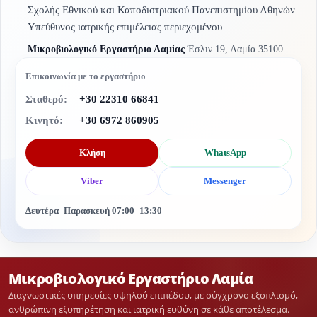
Σχολής Εθνικού και Καποδιστριακού Πανεπιστημίου Αθηνών
Υπεύθυνος ιατρικής επιμέλειας περιεχομένου
Μικροβιολογικό Εργαστήριο Λαμίας
Έσλιν 19, Λαμία 35100
Επικοινωνία με το εργαστήριο
Σταθερό:
+30 22310 66841
Κινητό:
+30 6972 860905
Κλήση
WhatsApp
Viber
Messenger
Δευτέρα–Παρασκευή 07:00–13:30
Μικροβιολογικό Εργαστήριο Λαμία
Διαγνωστικές υπηρεσίες υψηλού επιπέδου, με σύγχρονο εξοπλισμό,
ανθρώπινη εξυπηρέτηση και ιατρική ευθύνη σε κάθε αποτέλεσμα.