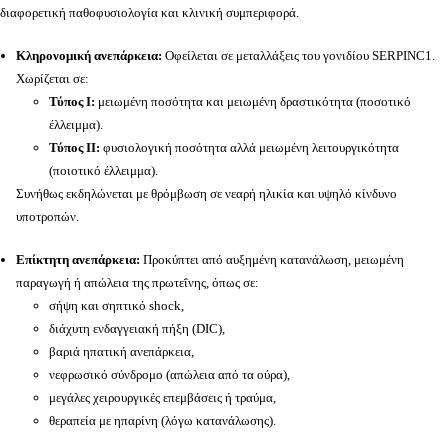
διαφορετική παθοφυσιολογία και κλινική συμπεριφορά.
Κληρονομική ανεπάρκεια:
Οφείλεται σε μεταλλάξεις του γονιδίου SERPINC1.
Χωρίζεται σε:
Τύπος Ι:
μειωμένη ποσότητα και μειωμένη δραστικότητα (ποσοτικό
έλλειμμα).
Τύπος ΙΙ:
φυσιολογική ποσότητα αλλά μειωμένη λειτουργικότητα
(ποιοτικό έλλειμμα).
Συνήθως εκδηλώνεται με θρόμβωση σε νεαρή ηλικία και υψηλό κίνδυνο
υποτροπών.
Επίκτητη ανεπάρκεια:
Προκύπτει από αυξημένη κατανάλωση, μειωμένη
παραγωγή ή απώλεια της πρωτεΐνης, όπως σε:
σήψη και σηπτικό shock,
διάχυτη ενδαγγειακή πήξη (DIC),
βαριά ηπατική ανεπάρκεια,
νεφρωσικό σύνδρομο (απώλεια από τα ούρα),
μεγάλες χειρουργικές επεμβάσεις ή τραύμα,
θεραπεία με ηπαρίνη (λόγω κατανάλωσης).