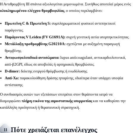
Η Αντιθρομβίνη ΙΙΙ σπάνια αξιολογείται μεμονωμένα. Συνήθως αποτελεί μέρος ενός
ολοκληρωμένου ελέγχου θρομβοφιλίας
, ο οποίος περιλαμβάνει:
Πρωτεΐνη C & Πρωτεΐνη S:
συμπληρωματικοί φυσικοί αντιπηκτικοί
παράγοντες.
Παράγοντας V Leiden (FV G1691A):
συχνή γενετική αιτία υπερπηκτικότητας.
Μετάλλαξη προθρομβίνης G20210A:
σχετίζεται με αυξημένη παραγωγή
θρομβίνης.
Αντιφωσφολιπιδικά αντισώματα:
lupus anticoagulant, αντικαρδιολιπινικά,
anti-β2GPI, ιδίως σε αποβολές ή αρτηριακές θρομβώσεις.
D-dimer:
δείκτης ενεργού θρόμβωσης ή ινωδόλυσης.
Anti-Xa:
παρακολούθηση δράσης ηπαρίνης, ιδιαίτερα όταν υπάρχει υποψία
αντίστασης.
Ο συνδυασμός αυτών των εξετάσεων επιτρέπει στον θεράποντα ιατρό να
διαμορφώσει
πλήρη εικόνα της αιμοστατικής ισορροπίας
και να καθορίσει την
κατάλληλη προληπτική ή θεραπευτική στρατηγική.
Πότε χρειάζεται επανέλεγχος
11