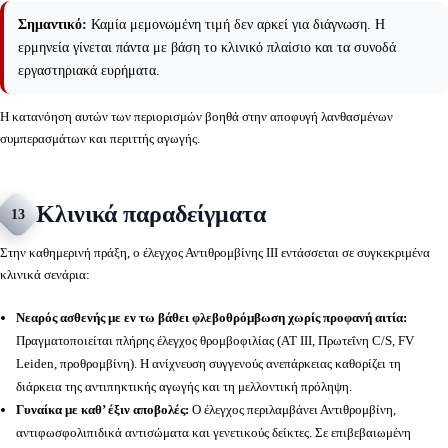
Σημαντικό:
Καμία μεμονωμένη τιμή δεν αρκεί για διάγνωση. Η
ερμηνεία γίνεται πάντα με βάση το κλινικό πλαίσιο και τα συνοδά
εργαστηριακά ευρήματα.
Η κατανόηση αυτών των περιορισμών βοηθά στην αποφυγή λανθασμένων
συμπερασμάτων και περιττής αγωγής.
Κλινικά παραδείγματα
13
Στην καθημερινή πράξη, ο έλεγχος Αντιθρομβίνης ΙΙΙ εντάσσεται σε συγκεκριμένα
κλινικά σενάρια:
Νεαρός ασθενής με εν τω βάθει φλεβοθρόμβωση χωρίς προφανή αιτία:
Πραγματοποιείται πλήρης έλεγχος θρομβοφιλίας (AT III, Πρωτεΐνη C/S, FV
Leiden, προθρομβίνη). Η ανίχνευση συγγενούς ανεπάρκειας καθορίζει τη
διάρκεια της αντιπηκτικής αγωγής και τη μελλοντική πρόληψη.
Γυναίκα με καθ’ έξιν αποβολές:
Ο έλεγχος περιλαμβάνει Αντιθρομβίνη,
αντιφωσφολιπιδικά αντισώματα και γενετικούς δείκτες. Σε επιβεβαιωμένη