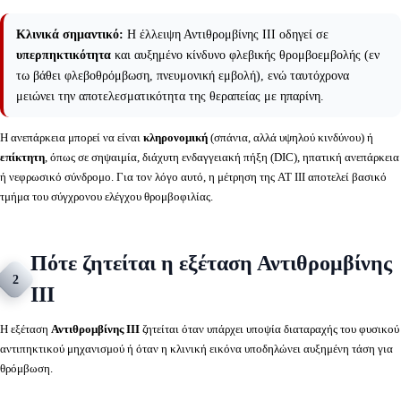
Κλινικά σημαντικό:
Η έλλειψη Αντιθρομβίνης ΙΙΙ οδηγεί σε
υπερπηκτικότητα
και αυξημένο κίνδυνο φλεβικής θρομβοεμβολής (εν
τω βάθει φλεβοθρόμβωση, πνευμονική εμβολή), ενώ ταυτόχρονα
μειώνει την αποτελεσματικότητα της θεραπείας με ηπαρίνη.
Η ανεπάρκεια μπορεί να είναι
κληρονομική
(σπάνια, αλλά υψηλού κινδύνου) ή
επίκτητη
, όπως σε σηψαιμία, διάχυτη ενδαγγειακή πήξη (DIC), ηπατική ανεπάρκεια
ή νεφρωσικό σύνδρομο. Για τον λόγο αυτό, η μέτρηση της AT III αποτελεί βασικό
τμήμα του σύγχρονου ελέγχου θρομβοφιλίας.
Πότε ζητείται η εξέταση Αντιθρομβίνης
2
ΙΙΙ
Η εξέταση
Αντιθρομβίνης ΙΙΙ
ζητείται όταν υπάρχει υποψία διαταραχής του φυσικού
αντιπηκτικού μηχανισμού ή όταν η κλινική εικόνα υποδηλώνει αυξημένη τάση για
θρόμβωση.