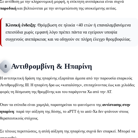
Σε αντίθεση με την κληρονομική μορφή, η επίκτητη ανεπάρκεια είναι συχνά
παροδική
και βελτιώνεται με την αντιμετώπιση της υποκείμενης αιτίας.
Κλινική ένδειξη:
Θρόμβωση σε ηλικία <40 ετών ή επαναλαμβανόμενα
επεισόδια χωρίς εμφανή λόγο πρέπει πάντα να εγείρουν υποψία
συγγενούς ανεπάρκειας και να οδηγούν σε πλήρη έλεγχο θρομβοφιλίας.
Αντιθρομβίνη & Ηπαρίνη
8
Η αντιπηκτική δράση της ηπαρίνης εξαρτάται άμεσα από την παρουσία επαρκούς
Αντιθρομβίνης ΙΙΙ. Η ηπαρίνη δρα ως «καταλύτης», επιταχύνοντας έως και χιλιάδες
φορές τη δέσμευση της θρομβίνης και του παράγοντα Xa από την AT.
Όταν τα επίπεδα είναι χαμηλά, παρατηρείται το φαινόμενο της
αντίστασης στην
ηπαρίνη
: παρά την αύξηση της δόσης, το aPTT ή το anti-Xa δεν φτάνουν στους
θεραπευτικούς στόχους.
Σε τέτοιες περιπτώσεις, η απλή αύξηση της ηπαρίνης συχνά δεν επαρκεί. Μπορεί να
απαιτηθεί: