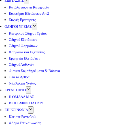
ΕΞΕΤΑΣΕΙΣ
Κατάλογος ανά Κατηγορία
Ευρετήριο Εξετάσεων Α–Ω
Συχνές Ερωτήσεις
ΟΔΗΓΟΙ ΥΓΕΙΑΣ
Κεντρικοί Οδηγοί Υγείας
Οδηγοί Εξετάσεων
Οδηγοί Φαρμάκων
Φάρμακα και Εξετάσεις
Ερμηνεία Εξετάσεων
Οδηγοί Ασθενών
Φυτικά Συμπληρώματα & Βότανα
Όλα τα Άρθρα
Νέα Άρθρα Υγείας
ΕΡΓΑΣΤΗΡΙΟ
Η ΟΜΑΔΑ ΜΑΣ
ΒΙΟΓΡΑΦΙΚΟ ΙΑΤΡΟΥ
ΕΠΙΚΟΙΝΩΝΙΑ
Κλείστε Ραντεβού
Φόρμα Επικοινωνίας