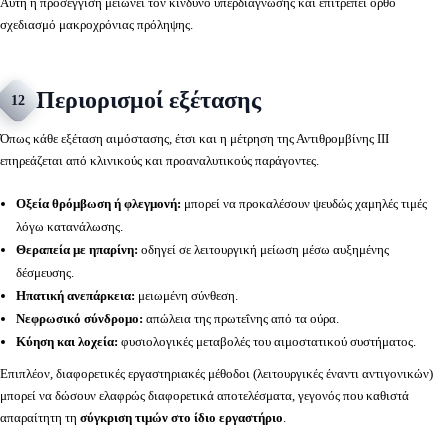
Αυτή η προσέγγιση μειώνει τον κίνδυνο υπερδιάγνωσης και επιτρέπει ορθό
σχεδιασμό μακροχρόνιας πρόληψης.
Περιορισμοί εξέτασης
12
Όπως κάθε εξέταση αιμόστασης, έτσι και η μέτρηση της Αντιθρομβίνης ΙΙΙ
επηρεάζεται από κλινικούς και προαναλυτικούς παράγοντες.
Οξεία θρόμβωση ή φλεγμονή:
μπορεί να προκαλέσουν ψευδώς χαμηλές τιμές
λόγω κατανάλωσης.
Θεραπεία με ηπαρίνη:
οδηγεί σε λειτουργική μείωση μέσω αυξημένης
δέσμευσης.
Ηπατική ανεπάρκεια:
μειωμένη σύνθεση.
Νεφρωσικό σύνδρομο:
απώλεια της πρωτεΐνης από τα ούρα.
Κύηση και λοχεία:
φυσιολογικές μεταβολές του αιμοστατικού συστήματος.
Επιπλέον, διαφορετικές εργαστηριακές μέθοδοι (λειτουργικές έναντι αντιγονικών)
μπορεί να δώσουν ελαφρώς διαφορετικά αποτελέσματα, γεγονός που καθιστά
απαραίτητη τη
σύγκριση τιμών στο ίδιο εργαστήριο
.