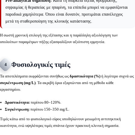
Pre-analytical σημείωση:
Κατά τη διάρκεια οξείας θρόμβωσης,
σηψαιμίας ή θεραπείας με ηπαρίνη, τα επίπεδα μπορεί να εμφανίζονται
παροδικά χαμηλότερα. Όπου είναι δυνατόν, προτιμάται επανέλεγχος
μετά τη σταθεροποίηση της κλινικής κατάστασης.
Η σωστή χρονική επιλογή της εξέτασης και η παράλληλη αξιολόγηση των
υπολοίπων παραμέτρων πήξης εξασφαλίζουν αξιόπιστη ερμηνεία.
Φυσιολογικές τιμές
4
Τα αποτελέσματα εκφράζονται συνήθως ως
δραστικότητα (%)
ή λιγότερο συχνά ως
συγκέντρωση (mg/L)
. Τα ακριβή όρια εξαρτώνται από τη μέθοδο κάθε
εργαστηρίου.
Δραστικότητα:
περίπου 80–120%.
Συγκέντρωση:
περίπου 150–350 mg/L.
Τιμές κάτω από το φυσιολογικό εύρος υποδηλώνουν μειωμένη αντιπηκτική
ικανότητα, ενώ υψηλότερες τιμές σπάνια έχουν πρακτική κλινική σημασία.