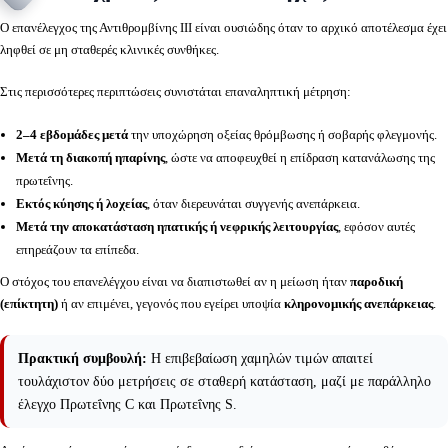
Ο επανέλεγχος της Αντιθρομβίνης ΙΙΙ είναι ουσιώδης όταν το αρχικό αποτέλεσμα έχει
ληφθεί σε μη σταθερές κλινικές συνθήκες.
Στις περισσότερες περιπτώσεις συνιστάται επαναληπτική μέτρηση:
2–4 εβδομάδες μετά
την υποχώρηση οξείας θρόμβωσης ή σοβαρής φλεγμονής.
Μετά τη διακοπή ηπαρίνης
, ώστε να αποφευχθεί η επίδραση κατανάλωσης της
πρωτεΐνης.
Εκτός κύησης ή λοχείας
, όταν διερευνάται συγγενής ανεπάρκεια.
Μετά την αποκατάσταση ηπατικής ή νεφρικής λειτουργίας
, εφόσον αυτές
επηρεάζουν τα επίπεδα.
Ο στόχος του επανελέγχου είναι να διαπιστωθεί αν η μείωση ήταν
παροδική
(επίκτητη)
ή αν επιμένει, γεγονός που εγείρει υποψία
κληρονομικής ανεπάρκειας
.
Πρακτική συμβουλή:
Η επιβεβαίωση χαμηλών τιμών απαιτεί
τουλάχιστον δύο μετρήσεις σε σταθερή κατάσταση, μαζί με παράλληλο
έλεγχο Πρωτεΐνης C και Πρωτεΐνης S.