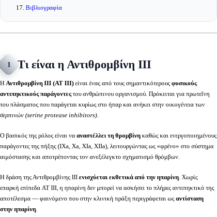
Βιβλιογραφία
Τι είναι η Αντιθρομβίνη ΙΙΙ
1
Η
Αντιθρομβίνη ΙΙΙ (AT III)
είναι ένας από τους σημαντικότερους
φυσικούς
αντιπηκτικούς παράγοντες
του ανθρώπινου οργανισμού. Πρόκειται για πρωτεΐνη
του πλάσματος που παράγεται κυρίως στο ήπαρ και ανήκει στην οικογένεια των
σερπινών (serine protease inhibitors)
.
Ο βασικός της ρόλος είναι να
αναστέλλει τη θρομβίνη
καθώς και ενεργοποιημένους
παράγοντες της πήξης (IXa, Xa, XIa, XIIa), λειτουργώντας ως «φρένο» στο σύστημα
αιμόστασης και αποτρέποντας τον ανεξέλεγκτο σχηματισμό θρόμβων.
Η δράση της Αντιθρομβίνης ΙΙΙ
ενισχύεται εκθετικά από την ηπαρίνη
. Χωρίς
επαρκή επίπεδα AT III, η ηπαρίνη δεν μπορεί να ασκήσει το πλήρες αντιπηκτικό της
αποτέλεσμα — φαινόμενο που στην κλινική πράξη περιγράφεται ως
αντίσταση
στην ηπαρίνη
.