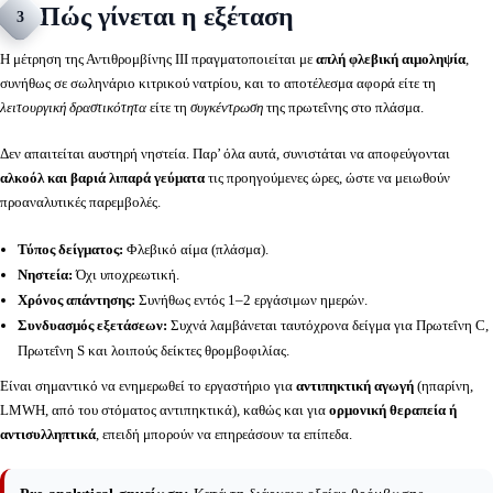
Πώς γίνεται η εξέταση
3
Η μέτρηση της Αντιθρομβίνης ΙΙΙ πραγματοποιείται με
απλή φλεβική αιμοληψία
,
συνήθως σε σωληνάριο κιτρικού νατρίου, και το αποτέλεσμα αφορά είτε τη
λειτουργική δραστικότητα
είτε τη
συγκέντρωση
της πρωτεΐνης στο πλάσμα.
Δεν απαιτείται αυστηρή νηστεία. Παρ’ όλα αυτά, συνιστάται να αποφεύγονται
αλκοόλ και βαριά λιπαρά γεύματα
τις προηγούμενες ώρες, ώστε να μειωθούν
προαναλυτικές παρεμβολές.
Τύπος δείγματος:
Φλεβικό αίμα (πλάσμα).
Νηστεία:
Όχι υποχρεωτική.
Χρόνος απάντησης:
Συνήθως εντός 1–2 εργάσιμων ημερών.
Συνδυασμός εξετάσεων:
Συχνά λαμβάνεται ταυτόχρονα δείγμα για Πρωτεΐνη C,
Πρωτεΐνη S και λοιπούς δείκτες θρομβοφιλίας.
Είναι σημαντικό να ενημερωθεί το εργαστήριο για
αντιπηκτική αγωγή
(ηπαρίνη,
LMWH, από του στόματος αντιπηκτικά), καθώς και για
ορμονική θεραπεία ή
αντισυλληπτικά
, επειδή μπορούν να επηρεάσουν τα επίπεδα.