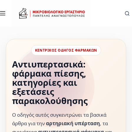
Μετάβαση
στο
περιεχόμενο
ΚΕΝΤΡΙΚΟΣ ΟΔΗΓΟΣ ΦΑΡΜΑΚΩΝ
Αντιυπερτασικά:
φάρμακα πίεσης,
κατηγορίες και
εξετάσεις
παρακολούθησης
Ο οδηγός αυτός συγκεντρώνει τα βασικά
άρθρα για την
αρτηριακή υπέρταση
, τα
συχνότερα
αντιυπερτασικά φάρμακα
και