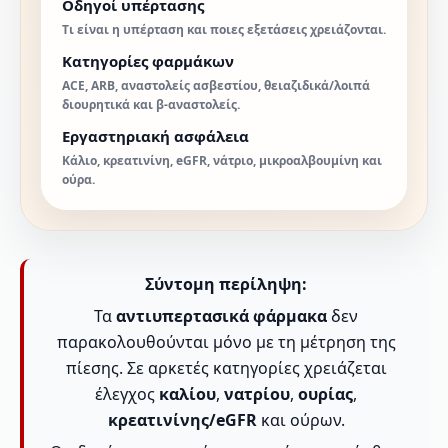
Οδηγοί υπέρτασης
Τι είναι η υπέρταση και ποιες εξετάσεις χρειάζονται.
Κατηγορίες φαρμάκων
ACE, ARB, αναστολείς ασβεστίου, θειαζιδικά/λοιπά
διουρητικά και β-αναστολείς.
Εργαστηριακή ασφάλεια
Κάλιο, κρεατινίνη, eGFR, νάτριο, μικροαλβουμίνη και
ούρα.
Σύντομη περίληψη:
Τα
αντιυπερτασικά φάρμακα
δεν
παρακολουθούνται μόνο με τη μέτρηση της
πίεσης. Σε αρκετές κατηγορίες χρειάζεται
έλεγχος
καλίου
,
νατρίου
,
ουρίας
,
κρεατινίνης/eGFR
και ούρων.