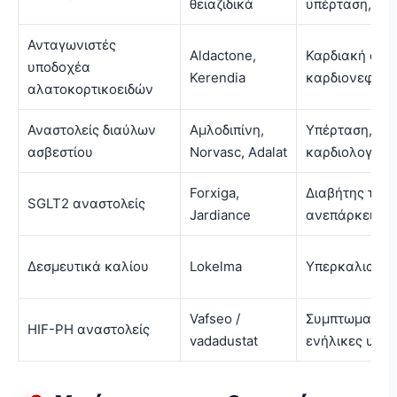
θειαζιδικά
υπέρταση, κα
Ανταγωνιστές
Aldactone,
Καρδιακή ανεπ
υποδοχέα
Kerendia
καρδιονεφρικέ
αλατοκορτικοειδών
Αναστολείς διαύλων
Αμλοδιπίνη,
Υπέρταση, επι
ασβεστίου
Norvasc, Adalat
καρδιολογικές
Forxiga,
Διαβήτης τύπο
SGLT2 αναστολείς
Jardiance
ανεπάρκεια, 
Δεσμευτικά καλίου
Lokelma
Υπερκαλιαιμί
Vafseo /
Συμπτωματική
HIF-PH αναστολείς
vadadustat
ενήλικες υπό