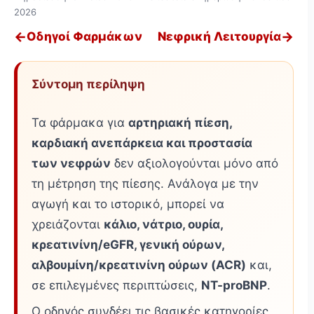
2026
←
→
Οδηγοί Φαρμάκων
Νεφρική Λειτουργία
Σύντομη περίληψη
Τα φάρμακα για
αρτηριακή πίεση,
καρδιακή ανεπάρκεια και προστασία
των νεφρών
δεν αξιολογούνται μόνο από
τη μέτρηση της πίεσης. Ανάλογα με την
αγωγή και το ιστορικό, μπορεί να
χρειάζονται
κάλιο, νάτριο, ουρία,
κρεατινίνη/eGFR, γενική ούρων,
αλβουμίνη/κρεατινίνη ούρων (ACR)
και,
σε επιλεγμένες περιπτώσεις,
NT-proBNP
.
Ο οδηγός συνδέει τις βασικές κατηγορίες