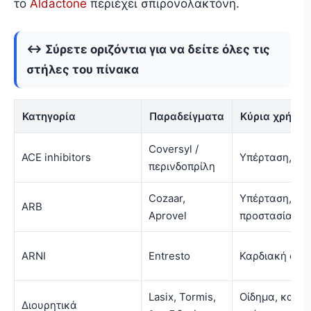
το
Aldactone
περιέχει σπιρονολακτόνη.
↔ Σύρετε οριζόντια για να δείτε όλες τις
στήλες του πίνακα
Κατηγορία
Παραδείγματα
Κύρια χρήση
Coversyl /
ACE inhibitors
Υπέρταση, κα
περινδοπρίλη
Cozaar,
Υπέρταση, λε
ARB
Aprovel
προστασία σε 
ARNI
Entresto
Καρδιακή ανε
Lasix, Tormis,
Οίδημα, κατα
Διουρητικά