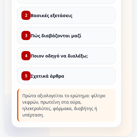
Βασικές εξετάσεις
2
Πώς διαβάζονται μαζί
3
Ποιον οδηγό να διαλέξω;
4
Σχετικά άρθρα
5
Πρώτα αξιολογείται το ερώτημα: φίλτρο
νεφρών, πρωτεΐνη στα ούρα,
ηλεκτρολύτες, φάρμακα, διαβήτης ή
υπέρταση.