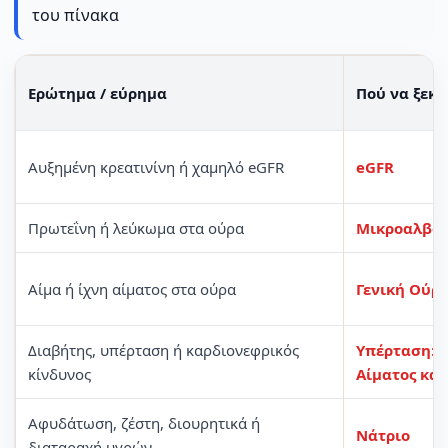
του πίνακα
Ερώτημα / εύρημα
Πού να ξεκι
Αυξημένη κρεατινίνη ή χαμηλό eGFR
eGFR
Πρωτεΐνη ή λεύκωμα στα ούρα
Μικροαλβο
Αίμα ή ίχνη αίματος στα ούρα
Γενική Ούρ
Διαβήτης, υπέρταση ή καρδιονεφρικός
Υπέρταση: Ε
κίνδυνος
Αίματος κα
Αφυδάτωση, ζέστη, διουρητικά ή
Νάτριο
διαταραχή υγρών