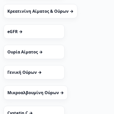
Κρεατινίνη Αίματος & Ούρων →
eGFR →
Ουρία Αίματος →
Γενική Ούρων →
Μικροαλβουμίνη Ούρων →
Cystatin C →