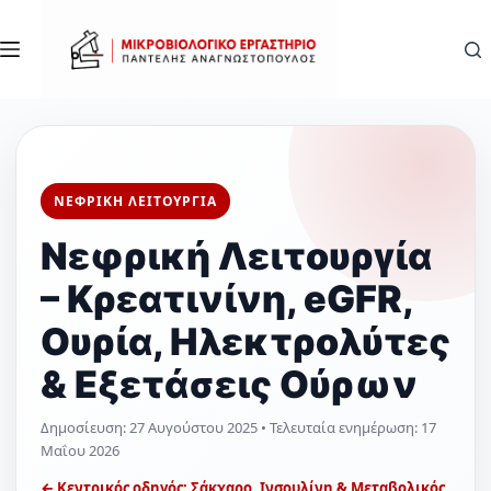
Μετάβαση
στο
περιεχόμενο
ΝΕΦΡΙΚΗ ΛΕΙΤΟΥΡΓΙΑ
Νεφρική Λειτουργία
– Κρεατινίνη, eGFR,
Ουρία, Ηλεκτρολύτες
& Εξετάσεις Ούρων
Δημοσίευση:
27 Αυγούστου 2025
• Τελευταία ενημέρωση:
17
Μαΐου 2026
← Κεντρικός οδηγός: Σάκχαρο, Ινσουλίνη & Μεταβολικός