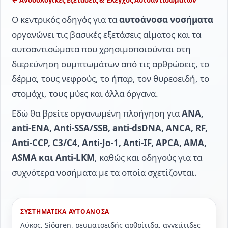
← Ανοσολογικές Εξετάσεις & Έλεγχος Αυτοαντισωμάτων
Ο κεντρικός οδηγός για τα
αυτοάνοσα νοσήματα
οργανώνει τις βασικές εξετάσεις αίματος και τα
αυτοαντισώματα που χρησιμοποιούνται στη
διερεύνηση συμπτωμάτων από τις αρθρώσεις, το
δέρμα, τους νεφρούς, το ήπαρ, τον θυρεοειδή, το
στομάχι, τους μύες και άλλα όργανα.
Εδώ θα βρείτε οργανωμένη πλοήγηση για
ANA,
anti-ENA, Anti-SSA/SSB, anti-dsDNA, ANCA, RF,
Anti-CCP, C3/C4, Anti-Jo-1, Anti-IF, APCA, AMA,
ASMA και Anti-LKM
, καθώς και οδηγούς για τα
συχνότερα νοσήματα με τα οποία σχετίζονται.
ΣΥΣΤΗΜΑΤΙΚΑ ΑΥΤΟΑΝΟΣΑ
Λύκος, Sjögren, ρευματοειδής αρθρίτιδα, αγγειίτιδες