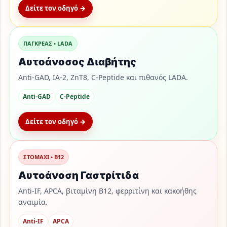
Δείτε τον οδηγό →
ΠΑΓΚΡΕΑΣ • LADA
Αυτοάνοσος Διαβήτης
Anti-GAD, IA-2, ZnT8, C-Peptide και πιθανός LADA.
Anti-GAD
C-Peptide
Δείτε τον οδηγό →
ΣΤΟΜΑΧΙ • Β12
Αυτοάνοση Γαστρίτιδα
Anti-IF, APCA, βιταμίνη Β12, φερριτίνη και κακοήθης
αναιμία.
Anti-IF
APCA