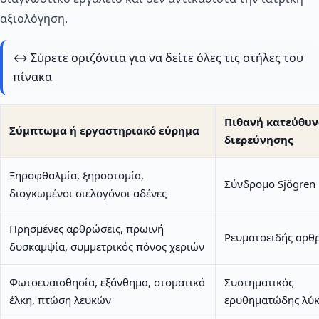
αξιολόγηση.
↔️ Σύρετε οριζόντια για να δείτε όλες τις στήλες του
πίνακα
Πιθανή κατεύθυ
Σύμπτωμα ή εργαστηριακό εύρημα
διερεύνησης
Ξηροφθαλμία, ξηροστομία,
Σύνδρομο Sjögren
διογκωμένοι σιελογόνοι αδένες
Πρησμένες αρθρώσεις, πρωινή
Ρευματοειδής αρθρ
δυσκαμψία, συμμετρικός πόνος χεριών
Φωτοευαισθησία, εξάνθημα, στοματικά
Συστηματικός
έλκη, πτώση λευκών
ερυθηματώδης λύ