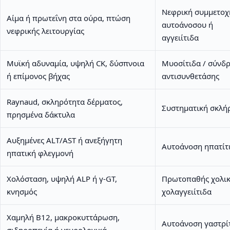
Νεφρική συμμετοχ
Αίμα ή πρωτεΐνη στα ούρα, πτώση
αυτοάνοσου ή
νεφρικής λειτουργίας
αγγειίτιδα
Μυϊκή αδυναμία, υψηλή CK, δύσπνοια
Μυοσίτιδα / σύνδ
ή επίμονος βήχας
αντισυνθετάσης
Raynaud, σκληρότητα δέρματος,
Συστηματική σκλή
πρησμένα δάκτυλα
Αυξημένες ALT/AST ή ανεξήγητη
Αυτοάνοση ηπατίτ
ηπατική φλεγμονή
Χολόσταση, υψηλή ALP ή γ-GT,
Πρωτοπαθής χολι
κνησμός
χολαγγειίτιδα
Χαμηλή Β12, μακροκυττάρωση,
Αυτοάνοση γαστρίτ