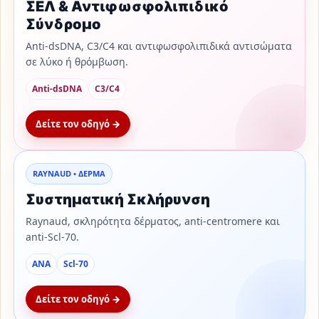
ΣΕΛ & Αντιφωσφολιπιδικό
Σύνδρομο
Anti-dsDNA, C3/C4 και αντιφωσφολιπιδικά αντισώματα
σε λύκο ή θρόμβωση.
Anti-dsDNA
C3/C4
Δείτε τον οδηγό →
RAYNAUD • ΔΕΡΜΑ
Συστηματική Σκλήρυνση
Raynaud, σκληρότητα δέρματος, anti-centromere και
anti-Scl-70.
ANA
Scl-70
Δείτε τον οδηγό →