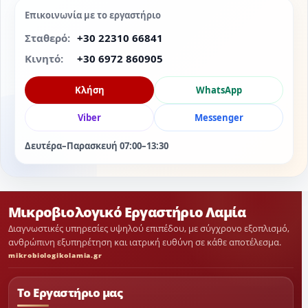
Επικοινωνία με το εργαστήριο
Σταθερό:
+30 22310 66841
Κινητό:
+30 6972 860905
Κλήση
WhatsApp
Viber
Messenger
Δευτέρα–Παρασκευή 07:00–13:30
Μικροβιολογικό Εργαστήριο Λαμία
Διαγνωστικές υπηρεσίες υψηλού επιπέδου, με σύγχρονο εξοπλισμό,
ανθρώπινη εξυπηρέτηση και ιατρική ευθύνη σε κάθε αποτέλεσμα.
mikrobiologikolamia.gr
Το Εργαστήριο μας