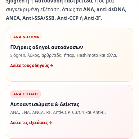
Sjögren
ή η
Αυτοάνοση Γαστρίτιδα
, ή σε μία
συγκεκριμένη εξέταση, όπως τα
ANA
,
anti-dsDNA
,
ANCA
,
Anti-SSA/SSB
,
Anti-CCP
ή
Anti-IF
.
ΑΝΑ ΝΟΣΗΜΑ
Πλήρεις οδηγοί αυτοάνοσων
Sjögren, λύκος, αρθρίτιδα, ήπαρ, Hashimoto και άλλα.
Δείτε τους οδηγούς →
ΑΝΑ ΕΞΕΤΑΣΗ
Αυτοαντισώματα & δείκτες
ANA, ENA, ANCA, RF, Anti-CCP, C3/C4 και Anti-IF.
Δείτε τις εξετάσεις →