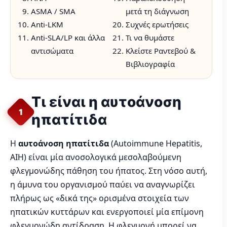
ASMA / SMA
μετά τη διάγνωση
Anti-LKM
Συχνές ερωτήσεις
Anti-SLA/LP και άλλα
Τι να θυμάστε
αντισώματα
Κλείστε Ραντεβού &
Βιβλιογραφία
Τι είναι η αυτοάνοση
1
ηπατίτιδα
Η
αυτοάνοση ηπατίτιδα
(Autoimmune Hepatitis,
AIH) είναι μία ανοσολογικά μεσολαβούμενη
φλεγμονώδης πάθηση του ήπατος. Στη νόσο αυτή,
η άμυνα του οργανισμού παύει να αναγνωρίζει
πλήρως ως «δικά της» ορισμένα στοιχεία των
ηπατικών κυττάρων και ενεργοποιεί μία επίμονη
φλεγμονώδη αντίδραση. Η φλεγμονή μπορεί να