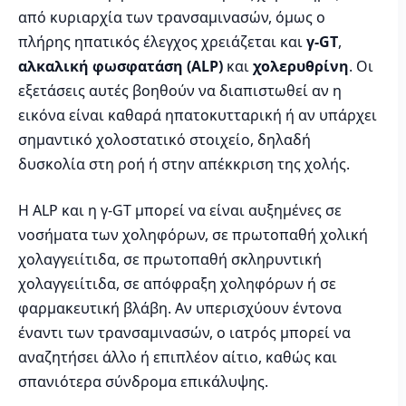
από κυριαρχία των τρανσαμινασών, όμως ο
πλήρης ηπατικός έλεγχος χρειάζεται και
γ-GT
,
αλκαλική φωσφατάση (ALP)
και
χολερυθρίνη
. Οι
εξετάσεις αυτές βοηθούν να διαπιστωθεί αν η
εικόνα είναι καθαρά ηπατοκυτταρική ή αν υπάρχει
σημαντικό χολοστατικό στοιχείο, δηλαδή
δυσκολία στη ροή ή στην απέκκριση της χολής.
Η ALP και η γ-GT μπορεί να είναι αυξημένες σε
νοσήματα των χοληφόρων, σε πρωτοπαθή χολική
χολαγγειίτιδα, σε πρωτοπαθή σκληρυντική
χολαγγειίτιδα, σε απόφραξη χοληφόρων ή σε
φαρμακευτική βλάβη. Αν υπερισχύουν έντονα
έναντι των τρανσαμινασών, ο ιατρός μπορεί να
αναζητήσει άλλο ή επιπλέον αίτιο, καθώς και
σπανιότερα σύνδρομα επικάλυψης.