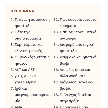
ΠΕΡΙΕΧΟΜΕΝΑ
Τι είναι η αυτοάνοση
Πώς συνδυάζονται τα
ηπατίτιδα
ευρήματα
Πότε την
Γιατί δεν αρκεί θετικό
υποπτευόμαστε
αντίσωμα
Συμπτώματα και
Διαφορά από ιογενή
κλινικές μορφές
ηπατίτιδα
Οι βασικές εξετάσεις
Φάρμακα και ηπατική
ήπατος
βλάβη
ALT και AST
Λιπώδες ήπαρ και
γ-GT, ALP και
άλλα νοσήματα
χολερυθρίνη
Διάγνωση, score και
IgG και
βιοψία
υπεργαμμασφαιριναι
Τι έλεγχος ζητείται
μία
στην πράξη
ANA
Παρακολούθηση