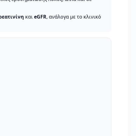
ρεατινίνη
και
eGFR
, ανάλογα με το κλινικό