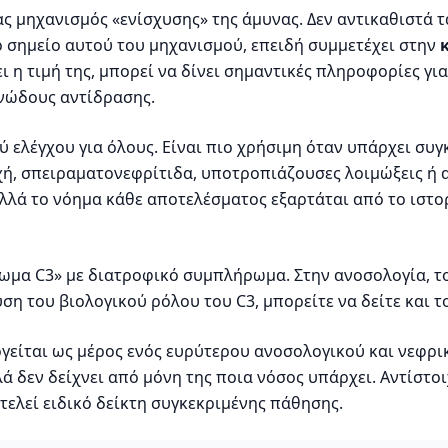
ς μηχανισμός «ενίσχυσης» της άμυνας. Δεν αντικαθιστά 
κό σημείο αυτού του μηχανισμού, επειδή συμμετέχει στην
ζει η τιμή της, μπορεί να δίνει σημαντικές πληροφορίες γ
ονώδους αντίδρασης.
ύ ελέγχου για όλους. Είναι πιο χρήσιμη όταν υπάρχει συ
ή, σπειραματονεφρίτιδα, υποτροπιάζουσες λοιμώξεις ή 
αλλά το νόημα κάθε αποτελέσματος εξαρτάται από το ιστο
ρωμα C3» με διατροφικό συμπλήρωμα. Στην ανοσολογία, τ
η του βιολογικού ρόλου του C3, μπορείτε να δείτε και τ
λογείται ως μέρος ενός ευρύτερου ανοσολογικού και νεφρι
δεν δείχνει από μόνη της ποια νόσος υπάρχει. Αντίστοιχ
ελεί ειδικό δείκτη συγκεκριμένης πάθησης.