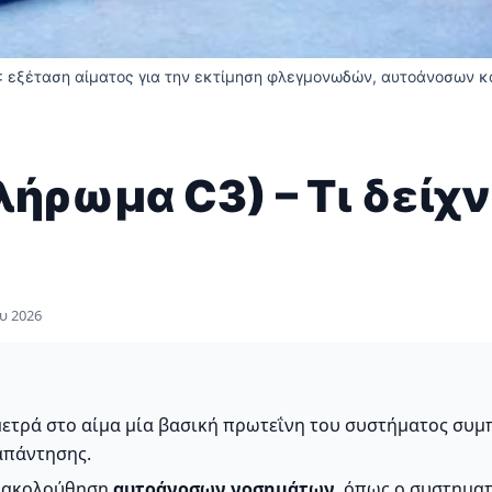
: εξέταση αίματος για την εκτίμηση φλεγμονωδών, αυτοάνοσων 
ήρωμα C3) – Τι δείχν
υ 2026
 μετρά στο αίμα μία βασική πρωτεΐνη του συστήματος συ
απάντησης.
παρακολούθηση
αυτοάνοσων νοσημάτων
, όπως ο συστηματ