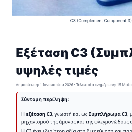
C3 (Complement Component 3)
Εξέταση C3 (Συμπλ
υψηλές τιμές
Δημοσίευση:
1 Ιανουαρίου 2026
• Τελευταία ενημέρωση:
15 Μαΐο
Σύντομη περίληψη:
Η
εξέταση C3
, γνωστή και ως
Συμπλήρωμα C3
,
μηχανισμού της άμυνας και της φλεγμονώδους 
Η C3 έχει ιδιαίτερη αξία στη διερεύνηση και 