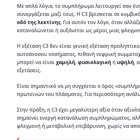
Με απλά λόγια, το συμπλήρωμα λειτουργεί σαν ένα
συνεργάζεται μαζί τους. Η C3 βρίσκεται σε κομβι
οδό της λεκτίνης
. Για αυτόν τον λόγο, όταν αλλά
καταναλώνεται ή αυξάνεται ως μέρος μιας φλεγμ
Η εξέταση C3 δεν είναι γενική εξέταση προληπτικο
αυτοάνοσου νοσήματος, πιθανή νεφρική συμμετοχ
μπορεί να είναι
χαμηλή
,
φυσιολογική
ή
υψηλή
, 
εξετάσεις.
Είναι σημαντικό να μη συγχέεται ο όρος «συμπλή
πρωτεϊνών του πλάσματος. Για περισσότερη ανάλυσ
Στην πράξη, η C3 έχει μεγαλύτερη αξία όταν αξιο
σημαίνει ενεργή κατανάλωση συμπληρώματος, αλλά 
φλεγμονή ή μεταβολική επιβάρυνση, χωρίς να αποτ