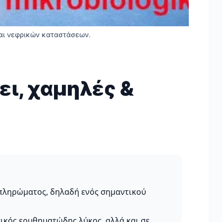
και νεφρικών καταστάσεων.
ει, χαμηλές &
μπληρώματος, δηλαδή ενός σημαντικού
ικός ερυθηματώδης λύκος, αλλά και σε