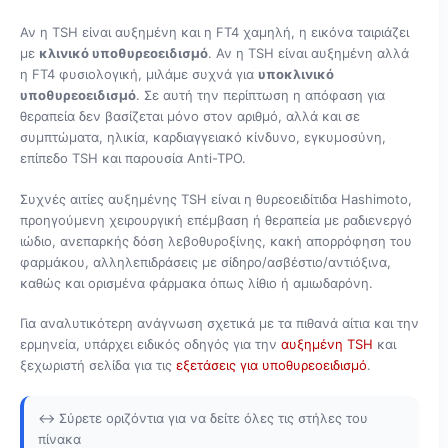
Αν η TSH είναι αυξημένη και η FT4 χαμηλή, η εικόνα ταιριάζει
με
κλινικό υποθυρεοειδισμό
. Αν η TSH είναι αυξημένη αλλά
η FT4 φυσιολογική, μιλάμε συχνά για
υποκλινικό
υποθυρεοειδισμό
. Σε αυτή την περίπτωση η απόφαση για
θεραπεία δεν βασίζεται μόνο στον αριθμό, αλλά και σε
συμπτώματα, ηλικία, καρδιαγγειακό κίνδυνο, εγκυμοσύνη,
επίπεδο TSH και παρουσία Anti-TPO.
Συχνές αιτίες αυξημένης TSH είναι η θυρεοειδίτιδα Hashimoto,
προηγούμενη χειρουργική επέμβαση ή θεραπεία με ραδιενεργό
ιώδιο, ανεπαρκής δόση λεβοθυροξίνης, κακή απορρόφηση του
φαρμάκου, αλληλεπιδράσεις με σίδηρο/ασβέστιο/αντιόξινα,
καθώς και ορισμένα φάρμακα όπως λίθιο ή αμιωδαρόνη.
Για αναλυτικότερη ανάγνωση σχετικά με τα πιθανά αίτια και την
ερμηνεία, υπάρχει ειδικός οδηγός για την
αυξημένη TSH
και
ξεχωριστή σελίδα για τις
εξετάσεις για υποθυρεοειδισμό
.
↔️ Σύρετε οριζόντια για να δείτε όλες τις στήλες του
πίνακα