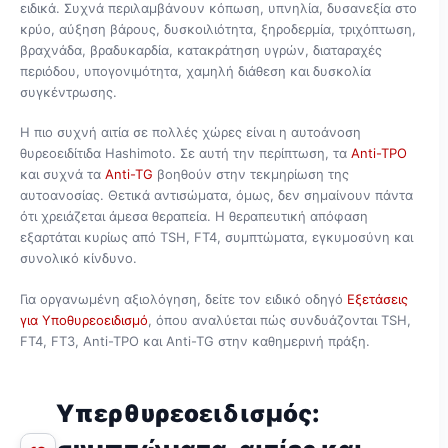
ειδικά. Συχνά περιλαμβάνουν κόπωση, υπνηλία, δυσανεξία στο
κρύο, αύξηση βάρους, δυσκοιλιότητα, ξηροδερμία, τριχόπτωση,
βραχνάδα, βραδυκαρδία, κατακράτηση υγρών, διαταραχές
περιόδου, υπογονιμότητα, χαμηλή διάθεση και δυσκολία
συγκέντρωσης.
Η πιο συχνή αιτία σε πολλές χώρες είναι η αυτοάνοση
θυρεοειδίτιδα Hashimoto. Σε αυτή την περίπτωση, τα
Anti-TPO
και συχνά τα
Anti-TG
βοηθούν στην τεκμηρίωση της
αυτοανοσίας. Θετικά αντισώματα, όμως, δεν σημαίνουν πάντα
ότι χρειάζεται άμεσα θεραπεία. Η θεραπευτική απόφαση
εξαρτάται κυρίως από TSH, FT4, συμπτώματα, εγκυμοσύνη και
συνολικό κίνδυνο.
Για οργανωμένη αξιολόγηση, δείτε τον ειδικό οδηγό
Εξετάσεις
για Υποθυρεοειδισμό
, όπου αναλύεται πώς συνδυάζονται TSH,
FT4, FT3, Anti-TPO και Anti-TG στην καθημερινή πράξη.
Υπερθυρεοειδισμός: