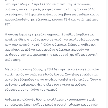
υποθυρεοειδισμό. Στην Ελλάδα είναι γνωστή σε πολλούς
ασθενείς από εμπορικές μορφές όπως το Euthyrox και άλλα
σκευάσματα. Η θεραπεία πρέπει να λαμβάνεται σταθερά και να
παρακολουθείται με εξετάσεις, κυρίως TSH και κατά περίπτωση
FT4.
Η σωστή λήψη έχει μεγάλη σημασία. Συνήθως λαμβάνεται
πρωί, με άδειο στομάχι, μόνο με νερό, και ακολουθεί αναμονή
πριν από πρωινό, καφέ ή άλλα φάρμακα. Σίδηρος, ασβέστιο,
μαγνήσιο, αντιόξινα και ορισμένα φάρμακα μπορούν να
μειώσουν την απορρόφησή της και συχνά χρειάζεται χρονική
απόσταση.
Μετά από αλλαγή δόσης, η TSH δεν πρέπει να ελέγχεται πολύ
νωρίς, εκτός αν υπάρχει ειδικός λόγος. Συνήθως χρειάζονται
αρκετές εβδομάδες για να σταθεροποιηθεί η νέα εικόνα. Όταν ο
ασθενής σταθεροποιηθεί, ο έλεγχος γίνεται περιοδικά,
σύμφωνα με το πλάνο του γιατρού.
Αυθαίρετες αλλαγές δόσης, εναλλαγές σκευασμάτων χωρίς
ενημέρωση, λήψη μαζί με καφέ ή συμπληρώματα και συχνές