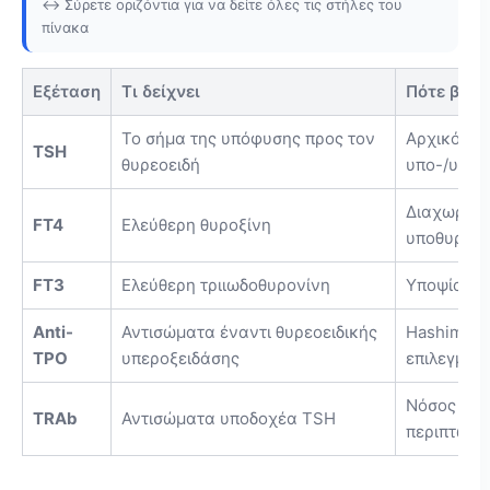
↔️ Σύρετε οριζόντια για να δείτε όλες τις στήλες του
πίνακα
Εξέταση
Τι δείχνει
Πότε βοηθ
Το σήμα της υπόφυσης προς τον
Αρχικός έ
TSH
θυρεοειδή
υπο-/υπερ
Διαχωρισμ
FT4
Ελεύθερη θυροξίνη
υποθυρεοε
FT3
Ελεύθερη τριιωδοθυρονίνη
Υποψία υπ
Anti-
Αντισώματα έναντι θυρεοειδικής
Hashimoto
TPO
υπεροξειδάσης
επιλεγμέν
Νόσος Grav
TRAb
Αντισώματα υποδοχέα TSH
περιπτώσε