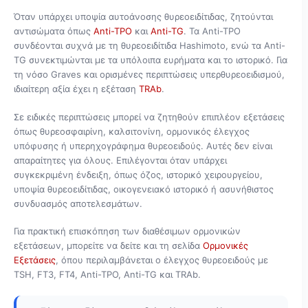
Όταν υπάρχει υποψία αυτοάνοσης θυρεοειδίτιδας, ζητούνται
αντισώματα όπως
Anti-TPO
και
Anti-TG
. Τα Anti-TPO
συνδέονται συχνά με τη θυρεοειδίτιδα Hashimoto, ενώ τα Anti-
TG συνεκτιμώνται με τα υπόλοιπα ευρήματα και το ιστορικό. Για
τη νόσο Graves και ορισμένες περιπτώσεις υπερθυρεοειδισμού,
ιδιαίτερη αξία έχει η εξέταση
TRAb
.
Σε ειδικές περιπτώσεις μπορεί να ζητηθούν επιπλέον εξετάσεις
όπως θυρεοσφαιρίνη, καλσιτονίνη, ορμονικός έλεγχος
υπόφυσης ή υπερηχογράφημα θυρεοειδούς. Αυτές δεν είναι
απαραίτητες για όλους. Επιλέγονται όταν υπάρχει
συγκεκριμένη ένδειξη, όπως όζος, ιστορικό χειρουργείου,
υποψία θυρεοειδίτιδας, οικογενειακό ιστορικό ή ασυνήθιστος
συνδυασμός αποτελεσμάτων.
Για πρακτική επισκόπηση των διαθέσιμων ορμονικών
εξετάσεων, μπορείτε να δείτε και τη σελίδα
Ορμονικές
Εξετάσεις
, όπου περιλαμβάνεται ο έλεγχος θυρεοειδούς με
TSH, FT3, FT4, Anti-TPO, Anti-TG και TRAb.