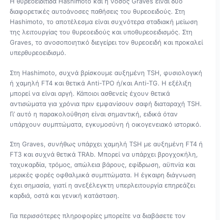
Η θυρεοειδίτιδα Hashimoto και η νόσος Graves είναι δύο
διαφορετικές αυτοάνοσες παθήσεις του θυρεοειδούς. Στη
Hashimoto, το αποτέλεσμα είναι συχνότερα σταδιακή μείωση
της λειτουργίας του θυρεοειδούς και υποθυρεοειδισμός. Στη
Graves, το ανοσοποιητικό διεγείρει τον θυρεοειδή και προκαλεί
υπερθυρεοειδισμό.
Στη Hashimoto, συχνά βρίσκουμε αυξημένη TSH, φυσιολογική
ή χαμηλή FT4 και θετικά Anti-TPO ή/και Anti-TG. Η εξέλιξη
μπορεί να είναι αργή. Κάποιοι ασθενείς έχουν θετικά
αντισώματα για χρόνια πριν εμφανίσουν σαφή διαταραχή TSH.
Γι’ αυτό η παρακολούθηση είναι σημαντική, ειδικά όταν
υπάρχουν συμπτώματα, εγκυμοσύνη ή οικογενειακό ιστορικό.
Στη Graves, συνήθως υπάρχει χαμηλή TSH με αυξημένη FT4 ή
FT3 και συχνά θετικά TRAb. Μπορεί να υπάρχει βρογχοκήλη,
ταχυκαρδία, τρόμος, απώλεια βάρους, εφίδρωση, αϋπνία και
μερικές φορές οφθαλμικά συμπτώματα. Η έγκαιρη διάγνωση
έχει σημασία, γιατί η ανεξέλεγκτη υπερλειτουργία επηρεάζει
καρδιά, οστά και γενική κατάσταση.
Για περισσότερες πληροφορίες μπορείτε να διαβάσετε τον