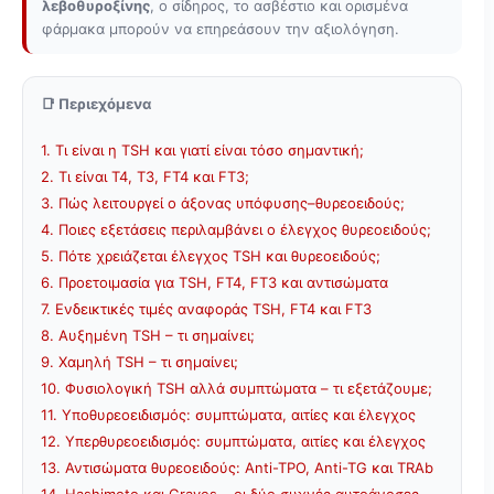
λεβοθυροξίνης
, ο σίδηρος, το ασβέστιο και ορισμένα
φάρμακα μπορούν να επηρεάσουν την αξιολόγηση.
📑 Περιεχόμενα
1. Τι είναι η TSH και γιατί είναι τόσο σημαντική;
2. Τι είναι Τ4, Τ3, FT4 και FT3;
3. Πώς λειτουργεί ο άξονας υπόφυσης–θυρεοειδούς;
4. Ποιες εξετάσεις περιλαμβάνει ο έλεγχος θυρεοειδούς;
5. Πότε χρειάζεται έλεγχος TSH και θυρεοειδούς;
6. Προετοιμασία για TSH, FT4, FT3 και αντισώματα
7. Ενδεικτικές τιμές αναφοράς TSH, FT4 και FT3
8. Αυξημένη TSH – τι σημαίνει;
9. Χαμηλή TSH – τι σημαίνει;
10. Φυσιολογική TSH αλλά συμπτώματα – τι εξετάζουμε;
11. Υποθυρεοειδισμός: συμπτώματα, αιτίες και έλεγχος
12. Υπερθυρεοειδισμός: συμπτώματα, αιτίες και έλεγχος
13. Αντισώματα θυρεοειδούς: Anti-TPO, Anti-TG και TRAb