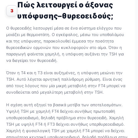
Πώς λειτουργεί ο άξονας
3
υπόφυσης–θυρεοειδούς;
Ο θυρεοειδής λειτουργεί μέσα σε ένα σύστημα ελέγχου που
μοιάζει με θερμοστάτη. Ο εγκέφαλος, μέσω του υποθαλάμου
και της υπόφυσης, παρακολουθεί έμμεσα την ποσότητα
θυρεοειδικών ορμονών που κυκλοφορούν στο αίμα. Όταν η
παραγωγή φαίνεται χαμηλή, η υπόφυση αυξάνει την TSH για
να διεγείρει τον θυρεοειδή.
Όταν η Τ4 και η Τ3 είναι αυξημένες, η υπόφυση μειώνει την
TSH. Αυτό λέγεται αρνητική παλίνδρομη ρύθμιση. Είναι ένας
από τους λόγους που μία μικρή μεταβολή στην FT4 μπορεί να
συνοδεύεται από μεγαλύτερη μεταβολή στην TSH.
Η σχέση αυτή εξηγεί τα βασικά μοτίβα των αποτελεσμάτων.
Υψηλή TSH με χαμηλή FT4 δείχνει συνήθως πρωτοπαθή
υποθυρεοειδισμό, δηλαδή πρόβλημα στον θυρεοειδή. Χαμηλή
TSH με υψηλή FT4 ή FT3 δείχνει συνήθως υπερθυρεοειδισμό.
Χαμηλή ή φυσιολογική TSH με χαμηλή FT4 μπορεί να δείχνει
σπανιότερα κεντρικό υποθυρεοειδισμό, δηλαδή πρόβλημα στην