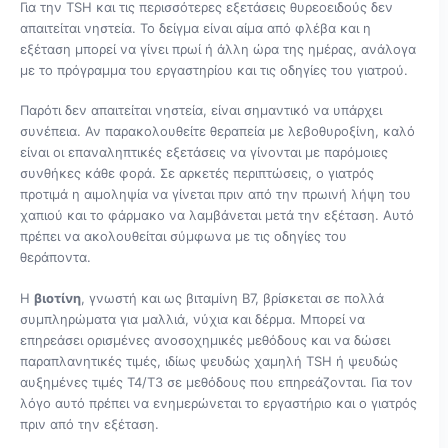
Για την TSH και τις περισσότερες εξετάσεις θυρεοειδούς δεν
απαιτείται νηστεία. Το δείγμα είναι αίμα από φλέβα και η
εξέταση μπορεί να γίνει πρωί ή άλλη ώρα της ημέρας, ανάλογα
με το πρόγραμμα του εργαστηρίου και τις οδηγίες του γιατρού.
Παρότι δεν απαιτείται νηστεία, είναι σημαντικό να υπάρχει
συνέπεια. Αν παρακολουθείτε θεραπεία με λεβοθυροξίνη, καλό
είναι οι επαναληπτικές εξετάσεις να γίνονται με παρόμοιες
συνθήκες κάθε φορά. Σε αρκετές περιπτώσεις, ο γιατρός
προτιμά η αιμοληψία να γίνεται πριν από την πρωινή λήψη του
χαπιού και το φάρμακο να λαμβάνεται μετά την εξέταση. Αυτό
πρέπει να ακολουθείται σύμφωνα με τις οδηγίες του
θεράποντα.
Η
βιοτίνη
, γνωστή και ως βιταμίνη Β7, βρίσκεται σε πολλά
συμπληρώματα για μαλλιά, νύχια και δέρμα. Μπορεί να
επηρεάσει ορισμένες ανοσοχημικές μεθόδους και να δώσει
παραπλανητικές τιμές, ιδίως ψευδώς χαμηλή TSH ή ψευδώς
αυξημένες τιμές Τ4/Τ3 σε μεθόδους που επηρεάζονται. Για τον
λόγο αυτό πρέπει να ενημερώνεται το εργαστήριο και ο γιατρός
πριν από την εξέταση.