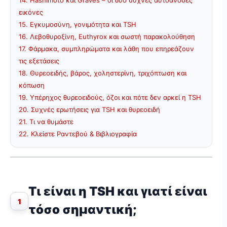
14. Hashimoto και Graves – οι δύο συχνές αυτοάνοσες
εικόνες
15. Εγκυμοσύνη, γονιμότητα και TSH
16. Λεβοθυροξίνη, Euthyrox και σωστή παρακολούθηση
17. Φάρμακα, συμπληρώματα και λάθη που επηρεάζουν
τις εξετάσεις
18. Θυρεοειδής, βάρος, χοληστερίνη, τριχόπτωση και
κόπωση
19. Υπέρηχος θυρεοειδούς, όζοι και πότε δεν αρκεί η TSH
20. Συχνές ερωτήσεις για TSH και θυρεοειδή
21. Τι να θυμάστε
22. Κλείστε Ραντεβού & Βιβλιογραφία
Τι είναι η TSH και γιατί είναι
1
τόσο σημαντική;