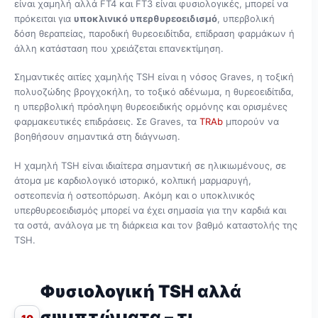
είναι χαμηλή αλλά FT4 και FT3 είναι φυσιολογικές, μπορεί να
πρόκειται για
υποκλινικό υπερθυρεοειδισμό
, υπερβολική
δόση θεραπείας, παροδική θυρεοειδίτιδα, επίδραση φαρμάκων ή
άλλη κατάσταση που χρειάζεται επανεκτίμηση.
Σημαντικές αιτίες χαμηλής TSH είναι η νόσος Graves, η τοξική
πολυοζώδης βρογχοκήλη, το τοξικό αδένωμα, η θυρεοειδίτιδα,
η υπερβολική πρόσληψη θυρεοειδικής ορμόνης και ορισμένες
φαρμακευτικές επιδράσεις. Σε Graves, τα
TRAb
μπορούν να
βοηθήσουν σημαντικά στη διάγνωση.
Η χαμηλή TSH είναι ιδιαίτερα σημαντική σε ηλικιωμένους, σε
άτομα με καρδιολογικό ιστορικό, κολπική μαρμαρυγή,
οστεοπενία ή οστεοπόρωση. Ακόμη και ο υποκλινικός
υπερθυρεοειδισμός μπορεί να έχει σημασία για την καρδιά και
τα οστά, ανάλογα με τη διάρκεια και τον βαθμό καταστολής της
TSH.
Φυσιολογική TSH αλλά
συμπτώματα – τι