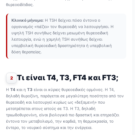
θυρεοειδίτιδας.
Κλινικό μήνυμα:
Η TSH δείχνει πόσο έντονα ο
οργανισμός «πιέζει» τον θυρεοειδή να λειτουργήσει. Η
υψηλή TSH συνήθως δείχνει μειωμένη θυρεοειδική
λειτουργία, ενώ η χαμηλή TSH συνήθως δείχνει
υπερβολική θυρεοειδική δραστηριότητα ή υπερβολική
δόση θεραπείας.
Τι είναι Τ4, Τ3, FT4 και FT3;
2
Η
Τ4
και η
Τ3
είναι οι κύριες θυρεοειδικές ορμόνες. Η Τ4,
δηλαδή θυροξίνη, παράγεται σε μεγαλύτερη ποσότητα από τον
θυρεοειδή και λειτουργεί κυρίως ως «δεξαμενή» που
μετατρέπεται στους ιστούς σε Τ3. Η Τ3, δηλαδή
τριιωδοθυρονίνη, είναι βιολογικά πιο δραστική και επηρεάζει
έντονα τον μεταβολισμό, την καρδιά, τη θερμοκρασία, το
έντερο, το νευρικό σύστημα και την ενέργεια.