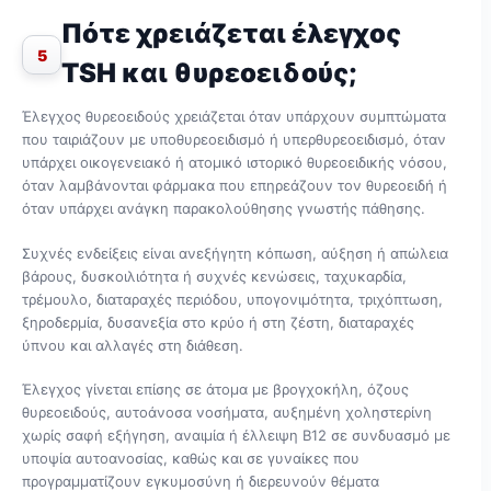
Πότε χρειάζεται έλεγχος
5
TSH και θυρεοειδούς;
Έλεγχος θυρεοειδούς χρειάζεται όταν υπάρχουν συμπτώματα
που ταιριάζουν με υποθυρεοειδισμό ή υπερθυρεοειδισμό, όταν
υπάρχει οικογενειακό ή ατομικό ιστορικό θυρεοειδικής νόσου,
όταν λαμβάνονται φάρμακα που επηρεάζουν τον θυρεοειδή ή
όταν υπάρχει ανάγκη παρακολούθησης γνωστής πάθησης.
Συχνές ενδείξεις είναι ανεξήγητη κόπωση, αύξηση ή απώλεια
βάρους, δυσκοιλιότητα ή συχνές κενώσεις, ταχυκαρδία,
τρέμουλο, διαταραχές περιόδου, υπογονιμότητα, τριχόπτωση,
ξηροδερμία, δυσανεξία στο κρύο ή στη ζέστη, διαταραχές
ύπνου και αλλαγές στη διάθεση.
Έλεγχος γίνεται επίσης σε άτομα με βρογχοκήλη, όζους
θυρεοειδούς, αυτοάνοσα νοσήματα, αυξημένη χοληστερίνη
χωρίς σαφή εξήγηση, αναιμία ή έλλειψη Β12 σε συνδυασμό με
υποψία αυτοανοσίας, καθώς και σε γυναίκες που
προγραμματίζουν εγκυμοσύνη ή διερευνούν θέματα