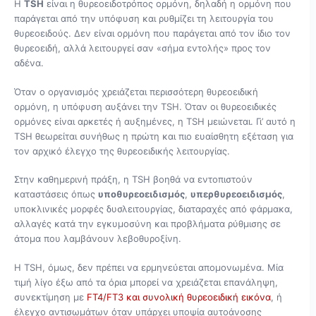
Η
TSH
είναι η θυρεοειδοτρόπος ορμόνη, δηλαδή η ορμόνη που
παράγεται από την υπόφυση και ρυθμίζει τη λειτουργία του
θυρεοειδούς. Δεν είναι ορμόνη που παράγεται από τον ίδιο τον
θυρεοειδή, αλλά λειτουργεί σαν «σήμα εντολής» προς τον
αδένα.
Όταν ο οργανισμός χρειάζεται περισσότερη θυρεοειδική
ορμόνη, η υπόφυση αυξάνει την TSH. Όταν οι θυρεοειδικές
ορμόνες είναι αρκετές ή αυξημένες, η TSH μειώνεται. Γι’ αυτό η
TSH θεωρείται συνήθως η πρώτη και πιο ευαίσθητη εξέταση για
τον αρχικό έλεγχο της θυρεοειδικής λειτουργίας.
Στην καθημερινή πράξη, η TSH βοηθά να εντοπιστούν
καταστάσεις όπως
υποθυρεοειδισμός
,
υπερθυρεοειδισμός
,
υποκλινικές μορφές δυσλειτουργίας, διαταραχές από φάρμακα,
αλλαγές κατά την εγκυμοσύνη και προβλήματα ρύθμισης σε
άτομα που λαμβάνουν λεβοθυροξίνη.
Η TSH, όμως, δεν πρέπει να ερμηνεύεται απομονωμένα. Μία
τιμή λίγο έξω από τα όρια μπορεί να χρειάζεται επανάληψη,
συνεκτίμηση με
FT4/FT3 και συνολική θυρεοειδική εικόνα
, ή
έλεγχο αντισωμάτων όταν υπάρχει υποψία αυτοάνοσης