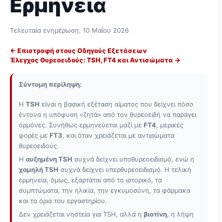
Ερμηνεία
Τελευταία ενημέρωση:
10 Μαΐου 2026
← Επιστροφή στους Οδηγούς Εξετάσεων
Έλεγχος Θυρεοειδούς: TSH, FT4 και Αντισώματα →
Σύντομη περίληψη:
Η
TSH
είναι η βασική εξέταση αίματος που δείχνει πόσο
έντονα η υπόφυση «ζητά» από τον θυρεοειδή να παράγει
ορμόνες. Συνήθως ερμηνεύεται μαζί με
FT4
, μερικές
φορές με
FT3
, και όταν χρειάζεται με αντισώματα
θυρεοειδούς.
Η
αυξημένη TSH
συχνά δείχνει υποθυρεοειδισμό, ενώ η
χαμηλή TSH
συχνά δείχνει υπερθυρεοειδισμό. Η τελική
ερμηνεία, όμως, εξαρτάται από το ιστορικό, τα
συμπτώματα, την ηλικία, την εγκυμοσύνη, τα φάρμακα
και τα όρια του εργαστηρίου.
Δεν χρειάζεται νηστεία για TSH, αλλά η
βιοτίνη
, η λήψη