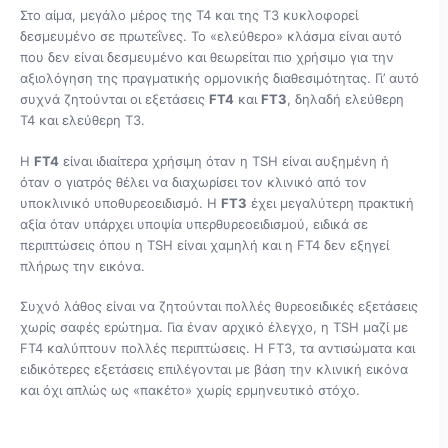
Στο αίμα, μεγάλο μέρος της Τ4 και της Τ3 κυκλοφορεί
δεσμευμένο σε πρωτεΐνες. Το «ελεύθερο» κλάσμα είναι αυτό
που δεν είναι δεσμευμένο και θεωρείται πιο χρήσιμο για την
αξιολόγηση της πραγματικής ορμονικής διαθεσιμότητας. Γι’ αυτό
συχνά ζητούνται οι εξετάσεις
FT4
και
FT3
, δηλαδή ελεύθερη
Τ4 και ελεύθερη Τ3.
Η
FT4
είναι ιδιαίτερα χρήσιμη όταν η TSH είναι αυξημένη ή
όταν ο γιατρός θέλει να διαχωρίσει τον κλινικό από τον
υποκλινικό υποθυρεοειδισμό. Η
FT3
έχει μεγαλύτερη πρακτική
αξία όταν υπάρχει υποψία υπερθυρεοειδισμού, ειδικά σε
περιπτώσεις όπου η TSH είναι χαμηλή και η FT4 δεν εξηγεί
πλήρως την εικόνα.
Συχνό λάθος είναι να ζητούνται πολλές θυρεοειδικές εξετάσεις
χωρίς σαφές ερώτημα. Για έναν αρχικό έλεγχο, η TSH μαζί με
FT4 καλύπτουν πολλές περιπτώσεις. Η FT3, τα αντισώματα και
ειδικότερες εξετάσεις επιλέγονται με βάση την κλινική εικόνα
και όχι απλώς ως «πακέτο» χωρίς ερμηνευτικό στόχο.