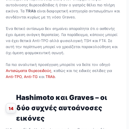
αυτοάνοσης θυρεοειδίτιδας ή όταν ο γιατρός θέλει πιο πλήρη
εικόνα. Τα
TRAb
είναι διαφορετική κατηγορία αντισωμάτων και
συνδέονται κυρίως με τη νόσο Graves.
Ένα θετικό αντίσωμα δεν σημαίνει απαραίτητα ότι ο ασθενής
έχει άμεση ανάγκη θεραπείας. Για παράδειγμα, κάποιος μπορεί
να έχει θετικά Anti-TPO αλλά φυσιολογική TSH και FT4. Σε
αυτή την περίπτωση μπορεί να χρειάζεται παρακολούθηση και
όχι άμεση φαρμακευτική αγωγή.
Για πιο αναλυτική προσέγγιση μπορείτε να δείτε τον οδηγό
Αντισώματα Θυρεοειδούς
, καθώς και τις ειδικές σελίδες για
Anti-TPO
,
Anti-TG
και
TRAb
.
Hashimoto και Graves – οι
δύο συχνές αυτοάνοσες
14
εικόνες