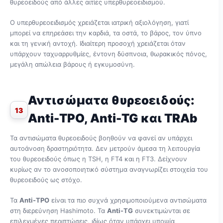
θυρεοειδούς από άλλες αιτίες υπερθυρεοειδισμού.
Ο υπερθυρεοειδισμός χρειάζεται ιατρική αξιολόγηση, γιατί
μπορεί να επηρεάσει την καρδιά, τα οστά, το βάρος, τον ύπνο
και τη γενική αντοχή. Ιδιαίτερη προσοχή χρειάζεται όταν
υπάρχουν ταχυαρρυθμίες, έντονη δύσπνοια, θωρακικός πόνος,
μεγάλη απώλεια βάρους ή εγκυμοσύνη.
Αντισώματα θυρεοειδούς:
13
Anti-TPO, Anti-TG και TRAb
Τα αντισώματα θυρεοειδούς βοηθούν να φανεί αν υπάρχει
αυτοάνοση δραστηριότητα. Δεν μετρούν άμεσα τη λειτουργία
του θυρεοειδούς όπως η TSH, η FT4 και η FT3. Δείχνουν
κυρίως αν το ανοσοποιητικό σύστημα αναγνωρίζει στοιχεία του
θυρεοειδούς ως στόχο.
Τα
Anti-TPO
είναι τα πιο συχνά χρησιμοποιούμενα αντισώματα
στη διερεύνηση Hashimoto. Τα
Anti-TG
συνεκτιμώνται σε
επιλεγμένες περιπτώσεις, ιδίως όταν υπάρχει υποψία