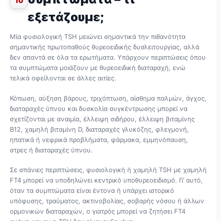
10
εξετάζουμε;
Μία φυσιολογική TSH μειώνει σημαντικά την πιθανότητα
σημαντικής πρωτοπαθούς θυρεοειδικής δυσλειτουργίας, αλλά
δεν απαντά σε όλα τα ερωτήματα. Υπάρχουν περιπτώσεις όπου
τα συμπτώματα μοιάζουν με θυρεοειδική διαταραχή, ενώ
τελικά οφείλονται σε άλλες αιτίες.
Κόπωση, αύξηση βάρους, τριχόπτωση, αίσθημα παλμών, άγχος,
διαταραχές ύπνου και δυσκολία συγκέντρωσης μπορεί να
σχετίζονται με αναιμία, έλλειψη σιδήρου, έλλειψη βιταμίνης
Β12, χαμηλή βιταμίνη D, διαταραχές γλυκόζης, φλεγμονή,
ηπατικά ή νεφρικά προβλήματα, φάρμακα, εμμηνόπαυση,
στρες ή διαταραχές ύπνου.
Σε σπάνιες περιπτώσεις, φυσιολογική ή χαμηλή TSH με χαμηλή
FT4 μπορεί να υποδηλώνει κεντρικό υποθυρεοειδισμό. Γι’ αυτό,
όταν τα συμπτώματα είναι έντονα ή υπάρχει ιστορικό
υπόφυσης, τραύματος, ακτινοβολίας, σοβαρής νόσου ή άλλων
ορμονικών διαταραχών, ο γιατρός μπορεί να ζητήσει FT4