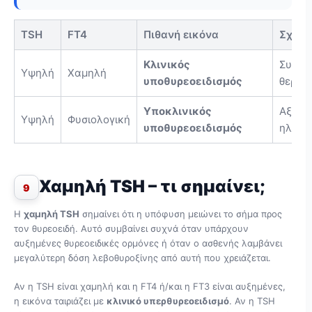
TSH
FT4
Πιθανή εικόνα
Σχόλι
Κλινικός
Συνήθω
Υψηλή
Χαμηλή
υποθυρεοειδισμός
θεραπ
Υποκλινικός
Αξιολο
Υψηλή
Φυσιολογική
υποθυρεοειδισμός
ηλικία
Χαμηλή TSH – τι σημαίνει;
9
Η
χαμηλή TSH
σημαίνει ότι η υπόφυση μειώνει το σήμα προς
τον θυρεοειδή. Αυτό συμβαίνει συχνά όταν υπάρχουν
αυξημένες θυρεοειδικές ορμόνες ή όταν ο ασθενής λαμβάνει
μεγαλύτερη δόση λεβοθυροξίνης από αυτή που χρειάζεται.
Αν η TSH είναι χαμηλή και η FT4 ή/και η FT3 είναι αυξημένες,
η εικόνα ταιριάζει με
κλινικό υπερθυρεοειδισμό
. Αν η TSH