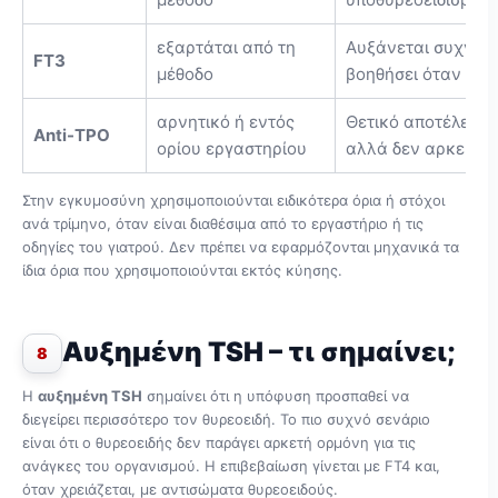
εξαρτάται από τη
Αυξάνεται συχνά σ
FT3
μέθοδο
βοηθήσει όταν η T
αρνητικό ή εντός
Θετικό αποτέλεσμα
Anti-TPO
ορίου εργαστηρίου
αλλά δεν αρκεί μό
Στην εγκυμοσύνη χρησιμοποιούνται ειδικότερα όρια ή στόχοι
ανά τρίμηνο, όταν είναι διαθέσιμα από το εργαστήριο ή τις
οδηγίες του γιατρού. Δεν πρέπει να εφαρμόζονται μηχανικά τα
ίδια όρια που χρησιμοποιούνται εκτός κύησης.
Αυξημένη TSH – τι σημαίνει;
8
Η
αυξημένη TSH
σημαίνει ότι η υπόφυση προσπαθεί να
διεγείρει περισσότερο τον θυρεοειδή. Το πιο συχνό σενάριο
είναι ότι ο θυρεοειδής δεν παράγει αρκετή ορμόνη για τις
ανάγκες του οργανισμού. Η επιβεβαίωση γίνεται με FT4 και,
όταν χρειάζεται, με αντισώματα θυρεοειδούς.