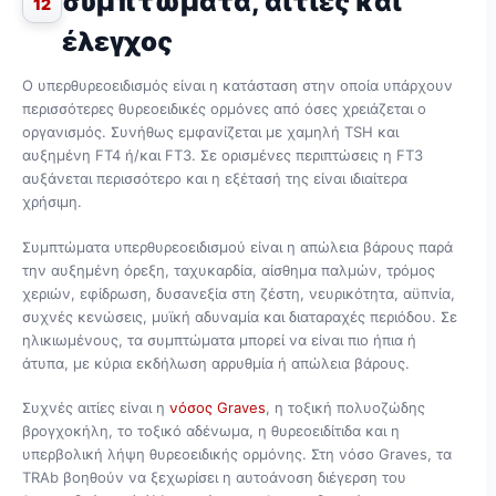
συμπτώματα, αιτίες και
12
έλεγχος
Ο υπερθυρεοειδισμός είναι η κατάσταση στην οποία υπάρχουν
περισσότερες θυρεοειδικές ορμόνες από όσες χρειάζεται ο
οργανισμός. Συνήθως εμφανίζεται με χαμηλή TSH και
αυξημένη FT4 ή/και FT3. Σε ορισμένες περιπτώσεις η FT3
αυξάνεται περισσότερο και η εξέτασή της είναι ιδιαίτερα
χρήσιμη.
Συμπτώματα υπερθυρεοειδισμού είναι η απώλεια βάρους παρά
την αυξημένη όρεξη, ταχυκαρδία, αίσθημα παλμών, τρόμος
χεριών, εφίδρωση, δυσανεξία στη ζέστη, νευρικότητα, αϋπνία,
συχνές κενώσεις, μυϊκή αδυναμία και διαταραχές περιόδου. Σε
ηλικιωμένους, τα συμπτώματα μπορεί να είναι πιο ήπια ή
άτυπα, με κύρια εκδήλωση αρρυθμία ή απώλεια βάρους.
Συχνές αιτίες είναι η
νόσος Graves
, η τοξική πολυοζώδης
βρογχοκήλη, το τοξικό αδένωμα, η θυρεοειδίτιδα και η
υπερβολική λήψη θυρεοειδικής ορμόνης. Στη νόσο Graves, τα
TRAb βοηθούν να ξεχωρίσει η αυτοάνοση διέγερση του