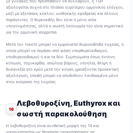
Σε γυναίκες που προσπαθούν να συλλάβουν, η TSH
αξιολογείται συχνά στο πλαίσιο ευρύτερου ορμονικού ελέγχου,
μαζί με εξετάσεις κύκλου, ωοθηκικής εφεδρείας και άλλους
παράγοντες. Ο θυρεοειδής δεν είναι η μόνη αιτία
υπογονιμότητας, αλλά η σωστή λειτουργία του είναι σημαντική
για την ορμονική ισορροπία.
Μετά τον τοκετό μπορεί να εμφανιστεί θυρεοειδίτιδα λοχείας, η
οποία μπορεί να περάσει από φάση υπερθυρεοειδισμού,
υποθυρεοειδισμού ή και τα δύο. Συμπτώματα όπως έντονη
κόπωση, ταχυκαρδία, απώλεια βάρους, υπνηλία, θλίψη ή
δυσανεξία στο κρύο μετά την κύηση χρειάζονται προσεκτική
αξιολόγηση, επειδή μπορεί να αποδοθούν λανθασμένα μόνο
στην κούραση της λοχείας.
Λεβοθυροξίνη, Euthyrox και
16
σωστή παρακολούθηση
Η λεβοθυροξίνη είναι συνθετική μορφή της Τ4 και
χρησιμοποιείται ως θεραπεία υποκατάστασης σε