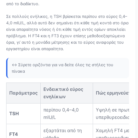
από το διαδίκτυο.
Σε πολλούς ενήλικες, η TSH βρίσκεται περίπου στο εύρος 0,4–
4,0 mIU/L, αλλά αυτό δεν σημαίνει ότι κάθε τιμή κοντά στο όριο
είναι απαραίτητα νόσος ή ότι κάθε τιμή εντός ορίων αποκλείει
πρόβλημα. Η FT4 και η FT3 έχουν επίσης μεθοδοεξαρτώμενα
όρια, γι’ αυτό η μονάδα μέτρησης και το εύρος αναφοράς του
εργαστηρίου είναι απαραίτητα.
↔️ Σύρετε οριζόντια για να δείτε όλες τις στήλες του
πίνακα
Ενδεικτικό εύρος
Παράμετρος
Πώς ερμηνεύεται
ενηλίκων
περίπου 0,4–4,0
Υψηλή σε πρωτοπα
TSH
mIU/L
υπερθυρεοειδισμό 
εξαρτάται από τη
Χαμηλή FT4 με υψη
FT4
μέθοδο
υποθυρεοειδισμό