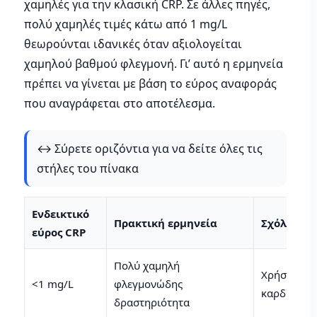
χαμηλές για την κλασική CRP. Σε άλλες πηγές,
πολύ χαμηλές τιμές κάτω από 1 mg/L
θεωρούνται ιδανικές όταν αξιολογείται
χαμηλού βαθμού φλεγμονή. Γι’ αυτό η ερμηνεία
πρέπει να γίνεται με βάση το εύρος αναφοράς
που αναγράφεται στο αποτέλεσμα.
↔️ Σύρετε οριζόντια για να δείτε όλες τις
στήλες του πίνακα
Ενδεικτικό
Πρακτική ερμηνεία
Σχόλιο
εύρος CRP
Πολύ χαμηλή
Χρήσιμο κυ
<1 mg/L
φλεγμονώδης
καρδιαγγει
δραστηριότητα