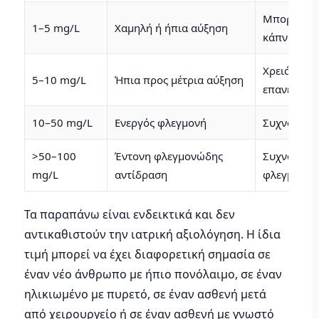
Μπορεί να 
1–5 mg/L
Χαμηλή ή ήπια αύξηση
κάπνισμα, 
Χρειάζεται
5–10 mg/L
Ήπια προς μέτρια αύξηση
επανέλεγχ
10–50 mg/L
Ενεργός φλεγμονή
Συχνά σε λ
>50–100
Έντονη φλεγμονώδης
Συχνότερα 
mg/L
αντίδραση
φλεγμονή 
Τα παραπάνω είναι ενδεικτικά και δεν
αντικαθιστούν την ιατρική αξιολόγηση. Η ίδια
τιμή μπορεί να έχει διαφορετική σημασία σε
έναν νέο άνθρωπο με ήπιο πονόλαιμο, σε έναν
ηλικιωμένο με πυρετό, σε έναν ασθενή μετά
από χειρουργείο ή σε έναν ασθενή με γνωστό