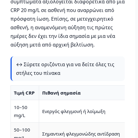
συμπτώματα αξιολογείται διαφορετικά από μια
CRP 20 mg/L σε ασθενή που αναρρώνει από
πρόσφατη ίωση. Επίσης, σε μετεγχειρητικό
ασθενή, η αναμενόμενη αύξηση τις πρώτες
ημέρες δεν έχει την ίδια σημασία με μια νέα
αύξηση μετά από αρχική βελτίωση.
↔️ Σύρετε οριζόντια για να δείτε όλες τις
στήλες του πίνακα
Τιμή CRP
Πιθανή σημασία
Τι
10–50
Κλ
Ενεργός φλεγμονή ή λοίμωξη
mg/L
επ
50–100
Σημαντική φλεγμονώδης αντίδραση
Αν
mg/L