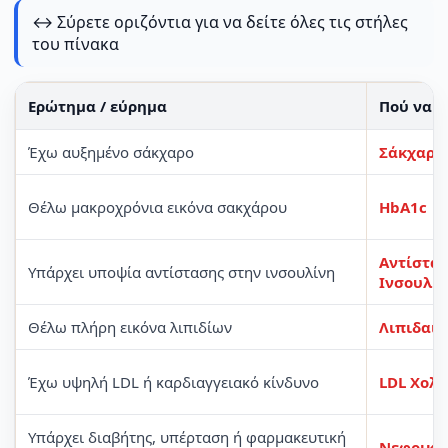
↔️ Σύρετε οριζόντια για να δείτε όλες τις στήλες
του πίνακα
Ερώτημα / εύρημα
Πού να ξ
Έχω αυξημένο σάκχαρο
Σάκχαρο 
Θέλω μακροχρόνια εικόνα σακχάρου
HbA1c
Αντίστα
Υπάρχει υποψία αντίστασης στην ινσουλίνη
Ινσουλί
Θέλω πλήρη εικόνα λιπιδίων
Λιπιδαιμ
Έχω υψηλή LDL ή καρδιαγγειακό κίνδυνο
LDL Χολη
Υπάρχει διαβήτης, υπέρταση ή φαρμακευτική
Νεφρική 