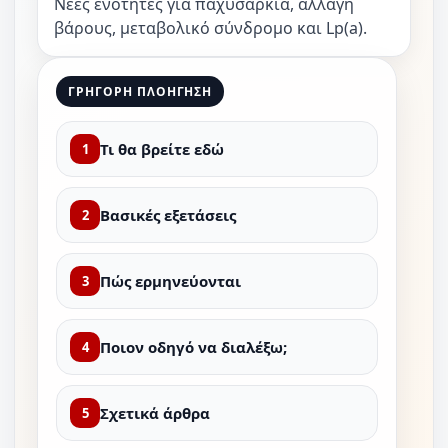
Νέες ενότητες για παχυσαρκία, αλλαγή
βάρους, μεταβολικό σύνδρομο και Lp(a).
ΓΡΗΓΟΡΗ ΠΛΟΗΓΗΣΗ
Τι θα βρείτε εδώ
1
Βασικές εξετάσεις
2
Πώς ερμηνεύονται
3
Ποιον οδηγό να διαλέξω;
4
Σχετικά άρθρα
5