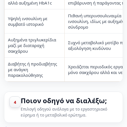
αλλά αυξημένη HbA1c
επιβάρυνση ή παράγοντας πο
Πιθανή υπερινσουλιναιμία ή 
Υψηλή ινσουλίνη με
ινσουλίνη, ιδίως με αυξημέν
συμβατό ιστορικό
σύνδρομο
Αυξημένα τριγλυκερίδια
Συχνό μεταβολικό μοτίβο που
μαζί με διαταραχή
αξιολόγηση κινδύνου
σακχάρου
Διαβήτης ή προδιαβήτης
Χρειάζεται περιοδικός εργαστ
με ανάγκη
μόνο σακχάρου αλλά και νεφ
παρακολούθησης
Ποιον οδηγό να διαλέξω;
4
Επιλογή οδηγού ανάλογα με το εργαστηριακό
εύρημα ή το μεταβολικό ερώτημα.