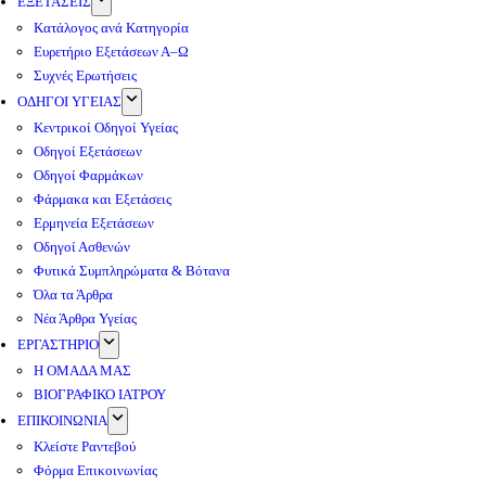
ΕΞΕΤΑΣΕΙΣ
Κατάλογος ανά Κατηγορία
Ευρετήριο Εξετάσεων Α–Ω
Συχνές Ερωτήσεις
ΟΔΗΓΟΙ ΥΓΕΙΑΣ
Κεντρικοί Οδηγοί Υγείας
Οδηγοί Εξετάσεων
Οδηγοί Φαρμάκων
Φάρμακα και Εξετάσεις
Ερμηνεία Εξετάσεων
Οδηγοί Ασθενών
Φυτικά Συμπληρώματα & Βότανα
Όλα τα Άρθρα
Νέα Άρθρα Υγείας
ΕΡΓΑΣΤΗΡΙΟ
Η ΟΜΑΔΑ ΜΑΣ
ΒΙΟΓΡΑΦΙΚΟ ΙΑΤΡΟΥ
ΕΠΙΚΟΙΝΩΝΙΑ
Κλείστε Ραντεβού
Φόρμα Επικοινωνίας