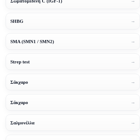
→
Σωματομεδίνη C (IGF-1)
→
SHBG
→
SMA (SMN1 / SMN2)
→
Strep test
→
Σάκχαρο
→
Σάκχαρο
→
Σαλμονέλλα