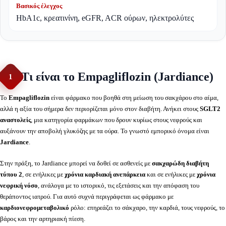
Βασικός έλεγχος
HbA1c, κρεατινίνη, eGFR, ACR ούρων, ηλεκτρολύτες
Τι είναι το Empagliflozin (Jardiance)
1
Το
Empagliflozin
είναι φάρμακο που βοηθά στη μείωση του σακχάρου στο αίμα,
αλλά η αξία του σήμερα δεν περιορίζεται μόνο στον διαβήτη. Ανήκει στους
SGLT2
αναστολείς
, μια κατηγορία φαρμάκων που δρουν κυρίως στους νεφρούς και
αυξάνουν την αποβολή γλυκόζης με τα ούρα. Το γνωστό εμπορικό όνομα είναι
Jardiance
.
Στην πράξη, το Jardiance μπορεί να δοθεί σε ασθενείς με
σακχαρώδη διαβήτη
τύπου 2
, σε ενήλικες με
χρόνια καρδιακή ανεπάρκεια
και σε ενήλικες με
χρόνια
νεφρική νόσο
, ανάλογα με το ιστορικό, τις εξετάσεις και την απόφαση του
θεράποντος ιατρού. Για αυτό συχνά περιγράφεται ως φάρμακο με
καρδιονεφρομεταβολικό
ρόλο: επηρεάζει το σάκχαρο, την καρδιά, τους νεφρούς, το
βάρος και την αρτηριακή πίεση.