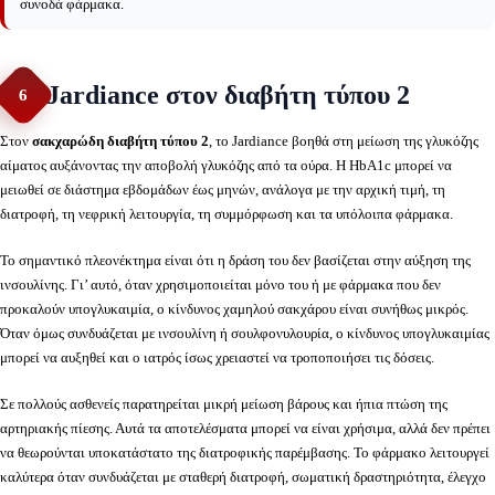
συνοδά φάρμακα.
Jardiance στον διαβήτη τύπου 2
6
Στον
σακχαρώδη διαβήτη τύπου 2
, το Jardiance βοηθά στη μείωση της γλυκόζης
αίματος αυξάνοντας την αποβολή γλυκόζης από τα ούρα. Η HbA1c μπορεί να
μειωθεί σε διάστημα εβδομάδων έως μηνών, ανάλογα με την αρχική τιμή, τη
διατροφή, τη νεφρική λειτουργία, τη συμμόρφωση και τα υπόλοιπα φάρμακα.
Το σημαντικό πλεονέκτημα είναι ότι η δράση του δεν βασίζεται στην αύξηση της
ινσουλίνης. Γι’ αυτό, όταν χρησιμοποιείται μόνο του ή με φάρμακα που δεν
προκαλούν υπογλυκαιμία, ο κίνδυνος χαμηλού σακχάρου είναι συνήθως μικρός.
Όταν όμως συνδυάζεται με ινσουλίνη ή σουλφονυλουρία, ο κίνδυνος υπογλυκαιμίας
μπορεί να αυξηθεί και ο ιατρός ίσως χρειαστεί να τροποποιήσει τις δόσεις.
Σε πολλούς ασθενείς παρατηρείται μικρή μείωση βάρους και ήπια πτώση της
αρτηριακής πίεσης. Αυτά τα αποτελέσματα μπορεί να είναι χρήσιμα, αλλά δεν πρέπει
να θεωρούνται υποκατάστατο της διατροφικής παρέμβασης. Το φάρμακο λειτουργεί
καλύτερα όταν συνδυάζεται με σταθερή διατροφή, σωματική δραστηριότητα, έλεγχο