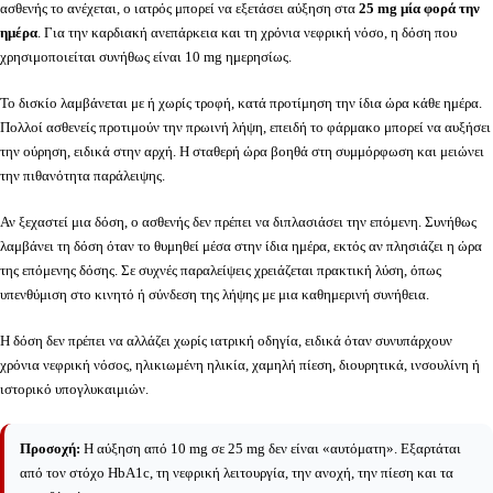
ασθενής το ανέχεται, ο ιατρός μπορεί να εξετάσει αύξηση στα
25 mg μία φορά την
ημέρα
. Για την καρδιακή ανεπάρκεια και τη χρόνια νεφρική νόσο, η δόση που
χρησιμοποιείται συνήθως είναι 10 mg ημερησίως.
Το δισκίο λαμβάνεται με ή χωρίς τροφή, κατά προτίμηση την ίδια ώρα κάθε ημέρα.
Πολλοί ασθενείς προτιμούν την πρωινή λήψη, επειδή το φάρμακο μπορεί να αυξήσει
την ούρηση, ειδικά στην αρχή. Η σταθερή ώρα βοηθά στη συμμόρφωση και μειώνει
την πιθανότητα παράλειψης.
Αν ξεχαστεί μια δόση, ο ασθενής δεν πρέπει να διπλασιάσει την επόμενη. Συνήθως
λαμβάνει τη δόση όταν το θυμηθεί μέσα στην ίδια ημέρα, εκτός αν πλησιάζει η ώρα
της επόμενης δόσης. Σε συχνές παραλείψεις χρειάζεται πρακτική λύση, όπως
υπενθύμιση στο κινητό ή σύνδεση της λήψης με μια καθημερινή συνήθεια.
Η δόση δεν πρέπει να αλλάζει χωρίς ιατρική οδηγία, ειδικά όταν συνυπάρχουν
χρόνια νεφρική νόσος, ηλικιωμένη ηλικία, χαμηλή πίεση, διουρητικά, ινσουλίνη ή
ιστορικό υπογλυκαιμιών.
Προσοχή:
Η αύξηση από 10 mg σε 25 mg δεν είναι «αυτόματη». Εξαρτάται
από τον στόχο HbA1c, τη νεφρική λειτουργία, την ανοχή, την πίεση και τα