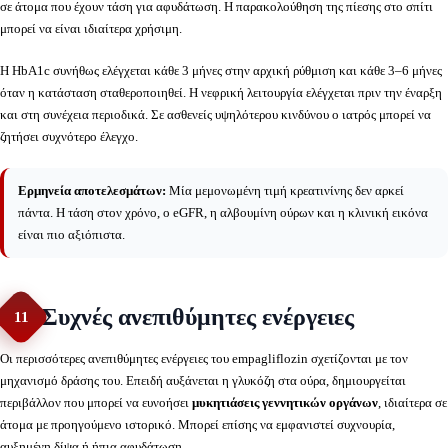
σε άτομα που έχουν τάση για αφυδάτωση. Η παρακολούθηση της πίεσης στο σπίτι
μπορεί να είναι ιδιαίτερα χρήσιμη.
Η HbA1c συνήθως ελέγχεται κάθε 3 μήνες στην αρχική ρύθμιση και κάθε 3–6 μήνες
όταν η κατάσταση σταθεροποιηθεί. Η νεφρική λειτουργία ελέγχεται πριν την έναρξη
και στη συνέχεια περιοδικά. Σε ασθενείς υψηλότερου κινδύνου ο ιατρός μπορεί να
ζητήσει συχνότερο έλεγχο.
Ερμηνεία αποτελεσμάτων:
Μία μεμονωμένη τιμή κρεατινίνης δεν αρκεί
πάντα. Η τάση στον χρόνο, ο eGFR, η αλβουμίνη ούρων και η κλινική εικόνα
είναι πιο αξιόπιστα.
Συχνές ανεπιθύμητες ενέργειες
11
Οι περισσότερες ανεπιθύμητες ενέργειες του empagliflozin σχετίζονται με τον
μηχανισμό δράσης του. Επειδή αυξάνεται η γλυκόζη στα ούρα, δημιουργείται
περιβάλλον που μπορεί να ευνοήσει
μυκητιάσεις γεννητικών οργάνων
, ιδιαίτερα σε
άτομα με προηγούμενο ιστορικό. Μπορεί επίσης να εμφανιστεί συχνουρία,
αυξημένη δίψα ή ήπια αφυδάτωση.