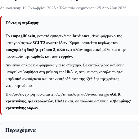
Δημοσίευση:
19 Οκτωβρίου 2025
• Τελευταία ενημέρωση:
25 Απριλίου 2026
Σύντομη περίληψη:
Το
empagliflozin
, γνωστό εμπορικά ως
Jardiance
, είναι φάρμακο της
κατηγορίας των
SGLT2 αναστολέων
. Χρησιμοποιείται κυρίως στον
σακχαρώδη διαβήτη τύπου 2
, αλλά έχει πλέον σημαντικό ρόλο και στην
προστασία της
καρδιάς
και των
νεφρών
.
Δεν είναι απλώς ένα φάρμακο για το σάκχαρο. Σε κατάλληλους ασθενείς
μπορεί να βοηθήσει στη μείωση της HbA1c, στη μείωση νοσηλειών για
καρδιακή ανεπάρκεια και στην επιβράδυνση της εξέλιξης της χρόνιας
νεφρικής νόσου.
Η ασφαλής χρήση του απαιτεί σωστή επιλογή ασθενούς, έλεγχο
eGFR
,
κρεατινίνης
,
ηλεκτρολυτών
,
HbA1c
και, σε πολλούς ασθενείς,
αλβουμίνης/
κρεατινίνης ούρων
.
Περιεχόμενα