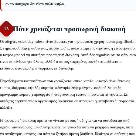
αν το σάκχαρο δεν είναι πολύ υψηλό.
Πότε χρειάζεται προσωρινή διακοπή
13
Οι οδηγίες «sick day rules» είναι βασικές για την ασφαλή χρήση του empagliflozin.
Σε ημέρες σοβαρής ασθένειας, αφυδάτωσης, παρατεταμένης νηστείας ή χειρουργείου,
ο ιατρός μπορεί να συστήσει προσωρινή διακοπή. Αυτό δεν σημαίνει ότι το φάρμακο
είναι επικίνδυνο για όλους, αλλά ότι σε συγκεκριμένες συνθήκες αυξάνεται ο
κίνδυνος κετοξέωσης ή νεφρικής επιδείνωσης.
Παραδείγματα καταστάσεων που χρειάζονται επικοινωνία με ιατρό είναι έντονος
έμετος, διάρροια, υψηλός πυρετός, αδυναμία λήψης υγρών, σοβαρή λοίμωξη,
προγραμματισμένο χειρουργείο ή διαγνωστική εξέταση που απαιτεί νηστεία. Σε
αυτές τις περιπτώσεις ο οργανισμός βρίσκεται σε στρες και η μεταβολική ισορροπία
αλλάζει.
Η προσωρινή διακοπή πρέπει να γίνεται με σαφή οδηγία και να συνοδεύεται από
σχέδιο επανέναρξης. Ο ασθενής πρέπει να γνωρίζει πότε να μετρήσει σάκχαρο, πότε
να αναζητήσει κετόνες και πότε να ζητήσει άμεση βοήθεια. Ιδιαίτερα οι ασθενείς που