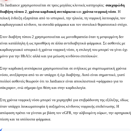
Το Jardiance χρησιμοποιείται σε τρεις μεγάλες κλινικές κατηγορίες:
σακχαρώδη
διαβήτη τύπου 2
,
χρόνια καρδιακή ανεπάρκεια
και
χρόνια νεφρική νόσο
. Η
τελική ένδειξη εξαρτάται από το ιστορικό, την ηλικία, τη νεφρική λειτουργία, τον
καρδιαγγειακό κίνδυνο, τα συνοδά φάρμακα και τον συνολικό θεραπευτικό στόχο.
Στον διαβήτη τύπου 2 χρησιμοποιείται ως μονοθεραπεία όταν η μετφορμίνη δεν
είναι κατάλληλη ή ως προσθήκη σε άλλα αντιδιαβητικά φάρμακα. Σε ασθενείς με
καρδιαγγειακό ιστορικό ή χρόνια νεφρική νόσο, η επιλογή του μπορεί να γίνει όχι
μόνο για την HbA1c αλλά και για μείωση κινδύνου επιπλοκών.
Στην καρδιακή ανεπάρκεια χρησιμοποιείται σε ενήλικες με συμπτωματική χρόνια
νόσο, ανεξάρτητα από το αν υπάρχει ή όχι διαβήτης. Αυτό είναι σημαντικό, γιατί
πολλοί ασθενείς θεωρούν ότι το Jardiance είναι αποκλειστικά «φάρμακο για το
σάκχαρο», ενώ σήμερα έχει θέση και στην καρδιολογία.
Στη χρόνια νεφρική νόσο μπορεί να χορηγηθεί για επιβράδυνση της εξέλιξης, ιδίως
όταν υπάρχει λευκωματουρία ή αυξημένος κίνδυνος νεφρικής επιδείνωσης. Η
απόφαση πρέπει να γίνεται με βάση τον eGFR, την αλβουμίνη ούρων, την αρτηριακή
πίεση και τα υπόλοιπα φάρμακα.