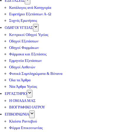
ΕΞΕΤΑΣΕΙΣ
Κατάλογος ανά Κατηγορία
Ευρετήριο Εξετάσεων Α–Ω
Συχνές Ερωτήσεις
ΟΔΗΓΟΙ ΥΓΕΙΑΣ
Κεντρικοί Οδηγοί Υγείας
Οδηγοί Εξετάσεων
Οδηγοί Φαρμάκων
Φάρμακα και Εξετάσεις
Ερμηνεία Εξετάσεων
Οδηγοί Ασθενών
Φυτικά Συμπληρώματα & Βότανα
Όλα τα Άρθρα
Νέα Άρθρα Υγείας
ΕΡΓΑΣΤΗΡΙΟ
Η ΟΜΑΔΑ ΜΑΣ
ΒΙΟΓΡΑΦΙΚΟ ΙΑΤΡΟΥ
ΕΠΙΚΟΙΝΩΝΙΑ
Κλείστε Ραντεβού
Φόρμα Επικοινωνίας