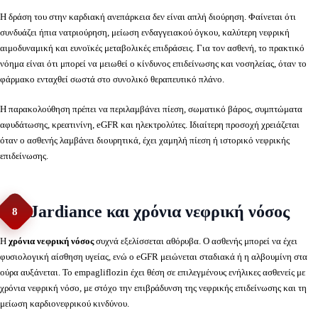
Η δράση του στην καρδιακή ανεπάρκεια δεν είναι απλή διούρηση. Φαίνεται ότι
συνδυάζει ήπια νατριούρηση, μείωση ενδαγγειακού όγκου, καλύτερη νεφρική
αιμοδυναμική και ευνοϊκές μεταβολικές επιδράσεις. Για τον ασθενή, το πρακτικό
νόημα είναι ότι μπορεί να μειωθεί ο κίνδυνος επιδείνωσης και νοσηλείας, όταν το
φάρμακο ενταχθεί σωστά στο συνολικό θεραπευτικό πλάνο.
Η παρακολούθηση πρέπει να περιλαμβάνει πίεση, σωματικό βάρος, συμπτώματα
αφυδάτωσης, κρεατινίνη, eGFR και ηλεκτρολύτες. Ιδιαίτερη προσοχή χρειάζεται
όταν ο ασθενής λαμβάνει διουρητικά, έχει χαμηλή πίεση ή ιστορικό νεφρικής
επιδείνωσης.
Jardiance και χρόνια νεφρική νόσος
8
Η
χρόνια νεφρική νόσος
συχνά εξελίσσεται αθόρυβα. Ο ασθενής μπορεί να έχει
φυσιολογική αίσθηση υγείας, ενώ ο eGFR μειώνεται σταδιακά ή η αλβουμίνη στα
ούρα αυξάνεται. Το empagliflozin έχει θέση σε επιλεγμένους ενήλικες ασθενείς με
χρόνια νεφρική νόσο, με στόχο την επιβράδυνση της νεφρικής επιδείνωσης και τη
μείωση καρδιονεφρικού κινδύνου.