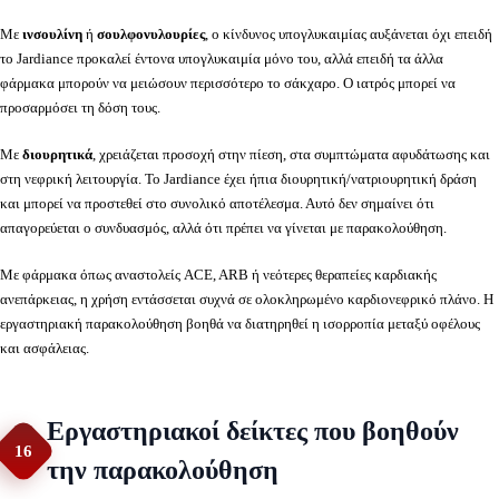
Με
ινσουλίνη
ή
σουλφονυλουρίες
, ο κίνδυνος υπογλυκαιμίας αυξάνεται όχι επειδή
το Jardiance προκαλεί έντονα υπογλυκαιμία μόνο του, αλλά επειδή τα άλλα
φάρμακα μπορούν να μειώσουν περισσότερο το σάκχαρο. Ο ιατρός μπορεί να
προσαρμόσει τη δόση τους.
Με
διουρητικά
, χρειάζεται προσοχή στην πίεση, στα συμπτώματα αφυδάτωσης και
στη νεφρική λειτουργία. Το Jardiance έχει ήπια διουρητική/νατριουρητική δράση
και μπορεί να προστεθεί στο συνολικό αποτέλεσμα. Αυτό δεν σημαίνει ότι
απαγορεύεται ο συνδυασμός, αλλά ότι πρέπει να γίνεται με παρακολούθηση.
Με φάρμακα όπως αναστολείς ACE, ARB ή νεότερες θεραπείες καρδιακής
ανεπάρκειας, η χρήση εντάσσεται συχνά σε ολοκληρωμένο καρδιονεφρικό πλάνο. Η
εργαστηριακή παρακολούθηση βοηθά να διατηρηθεί η ισορροπία μεταξύ οφέλους
και ασφάλειας.
Εργαστηριακοί δείκτες που βοηθούν
16
την παρακολούθηση