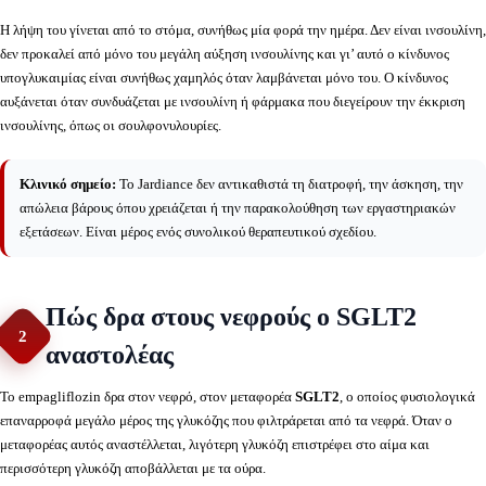
Η λήψη του γίνεται από το στόμα, συνήθως μία φορά την ημέρα. Δεν είναι ινσουλίνη,
δεν προκαλεί από μόνο του μεγάλη αύξηση ινσουλίνης και γι’ αυτό ο κίνδυνος
υπογλυκαιμίας είναι συνήθως χαμηλός όταν λαμβάνεται μόνο του. Ο κίνδυνος
αυξάνεται όταν συνδυάζεται με ινσουλίνη ή φάρμακα που διεγείρουν την έκκριση
ινσουλίνης, όπως οι σουλφονυλουρίες.
Κλινικό σημείο:
Το Jardiance δεν αντικαθιστά τη διατροφή, την άσκηση, την
απώλεια βάρους όπου χρειάζεται ή την παρακολούθηση των εργαστηριακών
εξετάσεων. Είναι μέρος ενός συνολικού θεραπευτικού σχεδίου.
Πώς δρα στους νεφρούς ο SGLT2
2
αναστολέας
Το empagliflozin δρα στον νεφρό, στον μεταφορέα
SGLT2
, ο οποίος φυσιολογικά
επαναρροφά μεγάλο μέρος της γλυκόζης που φιλτράρεται από τα νεφρά. Όταν ο
μεταφορέας αυτός αναστέλλεται, λιγότερη γλυκόζη επιστρέφει στο αίμα και
περισσότερη γλυκόζη αποβάλλεται με τα ούρα.