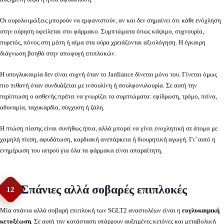
Οι ουρολοιμώξεις μπορούν να εμφανιστούν, αν και δεν σημαίνει ότι κάθε ενόχληση
στην ούρηση οφείλεται στο φάρμακο. Συμπτώματα όπως κάψιμο, συχνουρία,
πυρετός, πόνος στη μέση ή αίμα στα ούρα χρειάζονται αξιολόγηση. Η έγκαιρη
διάγνωση βοηθά στην αποφυγή επιπλοκών.
Η υπογλυκαιμία δεν είναι συχνή όταν το Jardiance δίνεται μόνο του. Γίνεται όμως
πιο πιθανή όταν συνδυάζεται με ινσουλίνη ή σουλφονυλουρία. Σε αυτή την
περίπτωση ο ασθενής πρέπει να γνωρίζει τα συμπτώματα: εφίδρωση, τρόμο, πείνα,
αδυναμία, ταχυκαρδία, σύγχυση ή ζάλη.
Η πτώση πίεσης είναι συνήθως ήπια, αλλά μπορεί να γίνει ενοχλητική σε άτομα με
χαμηλή πίεση, αφυδάτωση, καρδιακή ανεπάρκεια ή διουρητική αγωγή. Γι’ αυτό η
ενημέρωση του ιατρού για όλα τα φάρμακα είναι απαραίτητη.
Σπάνιες αλλά σοβαρές επιπλοκές
12
Μία σπάνια αλλά σοβαρή επιπλοκή των SGLT2 αναστολέων είναι η
ευγλυκαιμική
κετοξέωση
. Σε αυτή την κατάσταση υπάρχουν αυξημένες κετόνες και μεταβολική