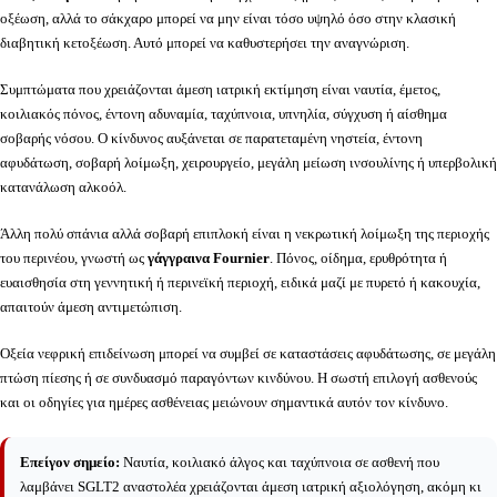
οξέωση, αλλά το σάκχαρο μπορεί να μην είναι τόσο υψηλό όσο στην κλασική
διαβητική κετοξέωση. Αυτό μπορεί να καθυστερήσει την αναγνώριση.
Συμπτώματα που χρειάζονται άμεση ιατρική εκτίμηση είναι ναυτία, έμετος,
κοιλιακός πόνος, έντονη αδυναμία, ταχύπνοια, υπνηλία, σύγχυση ή αίσθημα
σοβαρής νόσου. Ο κίνδυνος αυξάνεται σε παρατεταμένη νηστεία, έντονη
αφυδάτωση, σοβαρή λοίμωξη, χειρουργείο, μεγάλη μείωση ινσουλίνης ή υπερβολική
κατανάλωση αλκοόλ.
Άλλη πολύ σπάνια αλλά σοβαρή επιπλοκή είναι η νεκρωτική λοίμωξη της περιοχής
του περινέου, γνωστή ως
γάγγραινα Fournier
. Πόνος, οίδημα, ερυθρότητα ή
ευαισθησία στη γεννητική ή περινεϊκή περιοχή, ειδικά μαζί με πυρετό ή κακουχία,
απαιτούν άμεση αντιμετώπιση.
Οξεία νεφρική επιδείνωση μπορεί να συμβεί σε καταστάσεις αφυδάτωσης, σε μεγάλη
πτώση πίεσης ή σε συνδυασμό παραγόντων κινδύνου. Η σωστή επιλογή ασθενούς
και οι οδηγίες για ημέρες ασθένειας μειώνουν σημαντικά αυτόν τον κίνδυνο.
Επείγον σημείο:
Ναυτία, κοιλιακό άλγος και ταχύπνοια σε ασθενή που
λαμβάνει SGLT2 αναστολέα χρειάζονται άμεση ιατρική αξιολόγηση, ακόμη κι