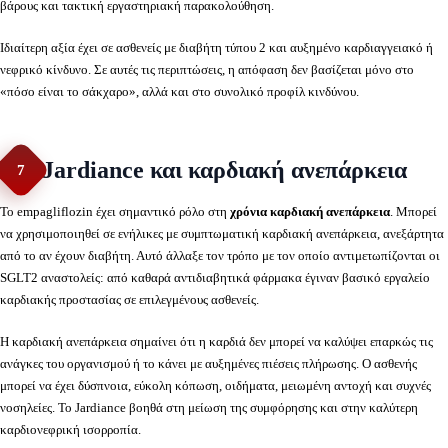
βάρους και τακτική εργαστηριακή παρακολούθηση.
Ιδιαίτερη αξία έχει σε ασθενείς με διαβήτη τύπου 2 και αυξημένο καρδιαγγειακό ή
νεφρικό κίνδυνο. Σε αυτές τις περιπτώσεις, η απόφαση δεν βασίζεται μόνο στο
«πόσο είναι το σάκχαρο», αλλά και στο συνολικό προφίλ κινδύνου.
Jardiance και καρδιακή ανεπάρκεια
7
Το empagliflozin έχει σημαντικό ρόλο στη
χρόνια καρδιακή ανεπάρκεια
. Μπορεί
να χρησιμοποιηθεί σε ενήλικες με συμπτωματική καρδιακή ανεπάρκεια, ανεξάρτητα
από το αν έχουν διαβήτη. Αυτό άλλαξε τον τρόπο με τον οποίο αντιμετωπίζονται οι
SGLT2 αναστολείς: από καθαρά αντιδιαβητικά φάρμακα έγιναν βασικό εργαλείο
καρδιακής προστασίας σε επιλεγμένους ασθενείς.
Η καρδιακή ανεπάρκεια σημαίνει ότι η καρδιά δεν μπορεί να καλύψει επαρκώς τις
ανάγκες του οργανισμού ή το κάνει με αυξημένες πιέσεις πλήρωσης. Ο ασθενής
μπορεί να έχει δύσπνοια, εύκολη κόπωση, οιδήματα, μειωμένη αντοχή και συχνές
νοσηλείες. Το Jardiance βοηθά στη μείωση της συμφόρησης και στην καλύτερη
καρδιονεφρική ισορροπία.