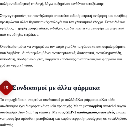
απλή αντιδιαβητική επιλογή, λόγω αυξημένου κινδύνου κετοξέωσης.
Στην εγκυμοσύνη και τον θηλασμό απαιτείται ειδική ιατρική εκτίμηση και συνήθως
προτιμώνται άλλες θεραπευτικές επιλογές για τον γλυκαιμικό έλεγχο. Σε παιδιά και
εφήβους, η χρήση αφορά ειδικές ενδείξεις και δεν πρέπει να μεταφέρεται μηχανικά
από τις οδηγίες ενηλίκων.
Ο ασθενής πρέπει να ενημερώνει τον ιατρό για όλα τα φάρμακα και συμπληρώματα
που λαμβάνει. Αυτό περιλαμβάνει αντιυπερτασικά, διουρητικά, αντιφλεγμονώδη,
ινσουλίνη, σουλφονυλουρίες, φάρμακα καρδιακής ανεπάρκειας και φάρμακα για
χρόνια νεφρική νόσο.
Συνδυασμοί με άλλα φάρμακα
15
Το empagliflozin μπορεί να συνδυαστεί με πολλά άλλα φάρμακα, αλλά κάθε
συνδυασμός έχει διαφορετικά σημεία προσοχής. Με τη
μετφορμίνη
αποτελεί συχνό
συνδυασμό στον διαβήτη τύπου 2. Με τους
GLP-1 υποδοχικούς αγωνιστές
μπορεί
να προσφέρει πρόσθετη μεταβολική και καρδιονεφρική προσέγγιση σε κατάλληλους
ασθενείς.