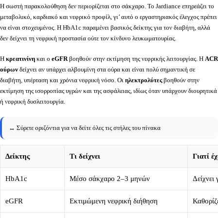
Η σωστή παρακολούθηση δεν περιορίζεται στο σάκχαρο. Το Jardiance επηρεάζει το
μεταβολικό, καρδιακό και νεφρικό προφίλ, γι’ αυτό ο εργαστηριακός έλεγχος πρέπει
να είναι στοχευμένος. Η HbA1c παραμένει βασικός δείκτης για τον διαβήτη, αλλά
δεν δείχνει τη νεφρική προστασία ούτε τον κίνδυνο λευκωματουρίας.
Η
κρεατινίνη
και ο
eGFR
βοηθούν στην εκτίμηση της νεφρικής λειτουργίας. Η
ACR
ούρων
δείχνει αν υπάρχει αλβουμίνη στα ούρα και είναι πολύ σημαντική σε
διαβήτη, υπέρταση και χρόνια νεφρική νόσο. Οι
ηλεκτρολύτες
βοηθούν στην
εκτίμηση της ισορροπίας υγρών και της ασφάλειας, ιδίως όταν υπάρχουν διουρητικά
ή νεφρική δυσλειτουργία.
↔️ Σύρετε οριζόντια για να δείτε όλες τις στήλες του πίνακα
Δείκτης
Τι δείχνει
Γιατί έ
HbA1c
Μέσο σάκχαρο 2–3 μηνών
Δείχνει
eGFR
Εκτιμώμενη νεφρική διήθηση
Καθορίζ