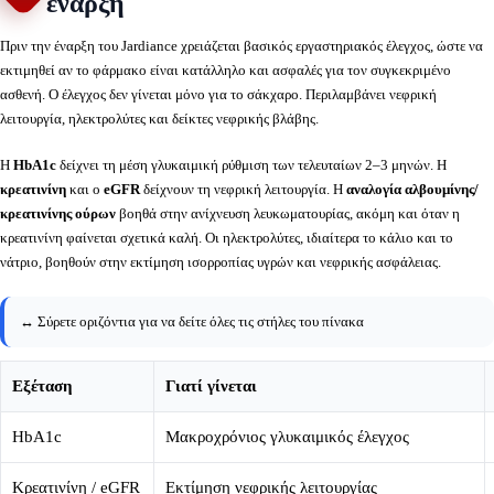
έναρξη
Πριν την έναρξη του Jardiance χρειάζεται βασικός εργαστηριακός έλεγχος, ώστε να
εκτιμηθεί αν το φάρμακο είναι κατάλληλο και ασφαλές για τον συγκεκριμένο
ασθενή. Ο έλεγχος δεν γίνεται μόνο για το σάκχαρο. Περιλαμβάνει νεφρική
λειτουργία, ηλεκτρολύτες και δείκτες νεφρικής βλάβης.
Η
HbA1c
δείχνει τη μέση γλυκαιμική ρύθμιση των τελευταίων 2–3 μηνών. Η
κρεατινίνη
και ο
eGFR
δείχνουν τη νεφρική λειτουργία. Η
αναλογία αλβουμίνης/
κρεατινίνης ούρων
βοηθά στην ανίχνευση λευκωματουρίας, ακόμη και όταν η
κρεατινίνη φαίνεται σχετικά καλή. Οι ηλεκτρολύτες, ιδιαίτερα το κάλιο και το
νάτριο, βοηθούν στην εκτίμηση ισορροπίας υγρών και νεφρικής ασφάλειας.
↔️ Σύρετε οριζόντια για να δείτε όλες τις στήλες του πίνακα
Εξέταση
Γιατί γίνεται
HbA1c
Μακροχρόνιος γλυκαιμικός έλεγχος
Κρεατινίνη / eGFR
Εκτίμηση νεφρικής λειτουργίας