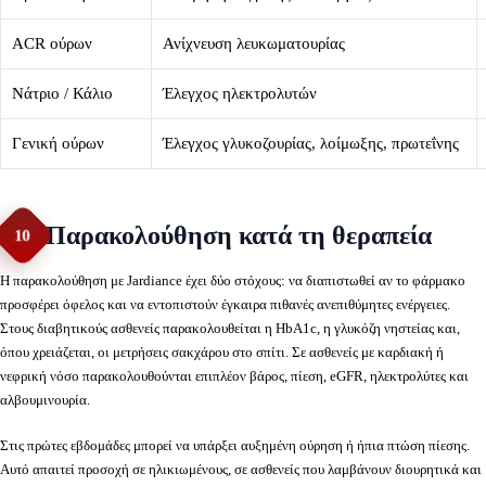
ACR ούρων
Ανίχνευση λευκωματουρίας
Νάτριο / Κάλιο
Έλεγχος ηλεκτρολυτών
Γενική ούρων
Έλεγχος γλυκοζουρίας, λοίμωξης, πρωτεΐνης
Παρακολούθηση κατά τη θεραπεία
10
Η παρακολούθηση με Jardiance έχει δύο στόχους: να διαπιστωθεί αν το φάρμακο
προσφέρει όφελος και να εντοπιστούν έγκαιρα πιθανές ανεπιθύμητες ενέργειες.
Στους διαβητικούς ασθενείς παρακολουθείται η HbA1c, η γλυκόζη νηστείας και,
όπου χρειάζεται, οι μετρήσεις σακχάρου στο σπίτι. Σε ασθενείς με καρδιακή ή
νεφρική νόσο παρακολουθούνται επιπλέον βάρος, πίεση, eGFR, ηλεκτρολύτες και
αλβουμινουρία.
Στις πρώτες εβδομάδες μπορεί να υπάρξει αυξημένη ούρηση ή ήπια πτώση πίεσης.
Αυτό απαιτεί προσοχή σε ηλικιωμένους, σε ασθενείς που λαμβάνουν διουρητικά και