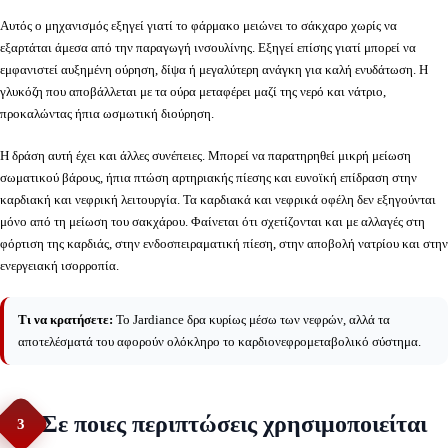
Αυτός ο μηχανισμός εξηγεί γιατί το φάρμακο μειώνει το σάκχαρο χωρίς να
εξαρτάται άμεσα από την παραγωγή ινσουλίνης. Εξηγεί επίσης γιατί μπορεί να
εμφανιστεί αυξημένη ούρηση, δίψα ή μεγαλύτερη ανάγκη για καλή ενυδάτωση. Η
γλυκόζη που αποβάλλεται με τα ούρα μεταφέρει μαζί της νερό και νάτριο,
προκαλώντας ήπια ωσμωτική διούρηση.
Η δράση αυτή έχει και άλλες συνέπειες. Μπορεί να παρατηρηθεί μικρή μείωση
σωματικού βάρους, ήπια πτώση αρτηριακής πίεσης και ευνοϊκή επίδραση στην
καρδιακή και νεφρική λειτουργία. Τα καρδιακά και νεφρικά οφέλη δεν εξηγούνται
μόνο από τη μείωση του σακχάρου. Φαίνεται ότι σχετίζονται και με αλλαγές στη
φόρτιση της καρδιάς, στην ενδοσπειραματική πίεση, στην αποβολή νατρίου και στην
ενεργειακή ισορροπία.
Τι να κρατήσετε:
Το Jardiance δρα κυρίως μέσω των νεφρών, αλλά τα
αποτελέσματά του αφορούν ολόκληρο το καρδιονεφρομεταβολικό σύστημα.
Σε ποιες περιπτώσεις χρησιμοποιείται
3