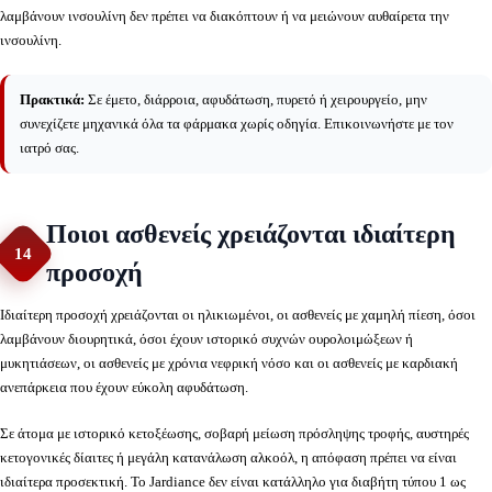
λαμβάνουν ινσουλίνη δεν πρέπει να διακόπτουν ή να μειώνουν αυθαίρετα την
ινσουλίνη.
Πρακτικά:
Σε έμετο, διάρροια, αφυδάτωση, πυρετό ή χειρουργείο, μην
συνεχίζετε μηχανικά όλα τα φάρμακα χωρίς οδηγία. Επικοινωνήστε με τον
ιατρό σας.
Ποιοι ασθενείς χρειάζονται ιδιαίτερη
14
προσοχή
Ιδιαίτερη προσοχή χρειάζονται οι ηλικιωμένοι, οι ασθενείς με χαμηλή πίεση, όσοι
λαμβάνουν διουρητικά, όσοι έχουν ιστορικό συχνών ουρολοιμώξεων ή
μυκητιάσεων, οι ασθενείς με χρόνια νεφρική νόσο και οι ασθενείς με καρδιακή
ανεπάρκεια που έχουν εύκολη αφυδάτωση.
Σε άτομα με ιστορικό κετοξέωσης, σοβαρή μείωση πρόσληψης τροφής, αυστηρές
κετογονικές δίαιτες ή μεγάλη κατανάλωση αλκοόλ, η απόφαση πρέπει να είναι
ιδιαίτερα προσεκτική. Το Jardiance δεν είναι κατάλληλο για διαβήτη τύπου 1 ως