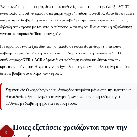
Ένα συχνό σημείο που μπερδεύει τους ασθενείς είναι ότι μετά την έναρξη SGLT2
αναστολέα μπορεί να εμφανιστεί μικρή αρχική πτώση του eGFR. Αυτό δεν σημαίνει
απαραίτητα βλάβη. Συχνά αντανακλά μεταβολή στην ενδοσπειραματική πίεση,
δηλαδή στον τρόπο με τον οποίο φιλτράρουν τα νεφρά. Η ουσιαστική αξιολόγηση
γίνεται με παρακολούθηση στον χρόνο.
Η νεφροπροστασία έχει ιδιαίτερη σημασία σε ασθενείς με διαβήτη, υπέρταση,
αλβουμινουρία, καρδιακή ανεπάρκεια ή ιστορικό νεφρικής επιδείνωσης. Ο
συνδυασμός
eGFR + ACR ούρων
δίνει καλύτερη εικόνα κινδύνου από την
κρεατινίνη μόνη της. Η κρεατινίνη δείχνει λειτουργία, ενώ η αλβουμίνη στα ούρα
δείχνει βλάβη στο φίλτρο των νεφρών.
Σημαντικό:
Ο νεφρολογικός κίνδυνος δεν εκτιμάται μόνο από την κρεατινίνη.
Η αναλογία αλβουμίνης/κρεατινίνης ούρων είναι κεντρική εξέταση για
ασθενείς με διαβήτη ή χρόνια νεφρική νόσο.
Ποιες εξετάσεις χρειάζονται πριν την
9