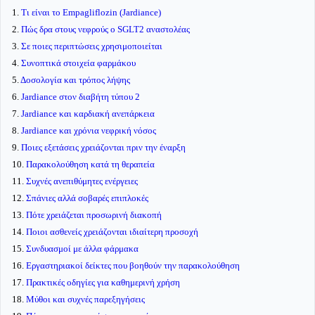
1.
Τι είναι το Empagliflozin (Jardiance)
2.
Πώς δρα στους νεφρούς ο SGLT2 αναστολέας
3.
Σε ποιες περιπτώσεις χρησιμοποιείται
4.
Συνοπτικά στοιχεία φαρμάκου
5.
Δοσολογία και τρόπος λήψης
6.
Jardiance στον διαβήτη τύπου 2
7.
Jardiance και καρδιακή ανεπάρκεια
8.
Jardiance και χρόνια νεφρική νόσος
9.
Ποιες εξετάσεις χρειάζονται πριν την έναρξη
10.
Παρακολούθηση κατά τη θεραπεία
11.
Συχνές ανεπιθύμητες ενέργειες
12.
Σπάνιες αλλά σοβαρές επιπλοκές
13.
Πότε χρειάζεται προσωρινή διακοπή
14.
Ποιοι ασθενείς χρειάζονται ιδιαίτερη προσοχή
15.
Συνδυασμοί με άλλα φάρμακα
16.
Εργαστηριακοί δείκτες που βοηθούν την παρακολούθηση
17.
Πρακτικές οδηγίες για καθημερινή χρήση
18.
Μύθοι και συχνές παρεξηγήσεις