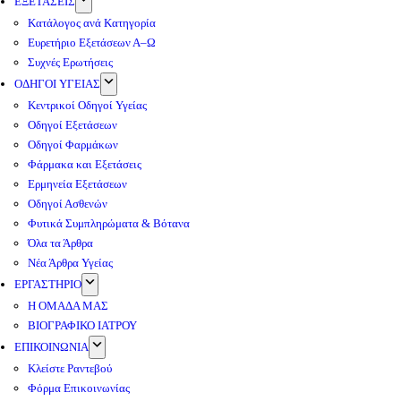
ΕΞΕΤΑΣΕΙΣ
Κατάλογος ανά Κατηγορία
Ευρετήριο Εξετάσεων Α–Ω
Συχνές Ερωτήσεις
ΟΔΗΓΟΙ ΥΓΕΙΑΣ
Κεντρικοί Οδηγοί Υγείας
Οδηγοί Εξετάσεων
Οδηγοί Φαρμάκων
Φάρμακα και Εξετάσεις
Ερμηνεία Εξετάσεων
Οδηγοί Ασθενών
Φυτικά Συμπληρώματα & Βότανα
Όλα τα Άρθρα
Νέα Άρθρα Υγείας
ΕΡΓΑΣΤΗΡΙΟ
Η ΟΜΑΔΑ ΜΑΣ
ΒΙΟΓΡΑΦΙΚΟ ΙΑΤΡΟΥ
ΕΠΙΚΟΙΝΩΝΙΑ
Κλείστε Ραντεβού
Φόρμα Επικοινωνίας