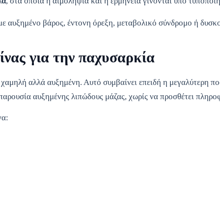
λα
, στα οποία η αιμοληψία και η ερμηνεία γίνονται υπό τυποποι
 με αυξημένο βάρος, έντονη όρεξη, μεταβολικό σύνδρομο ή δυσκο
τίνας για την παχυσαρκία
ι χαμηλή αλλά αυξημένη. Αυτό συμβαίνει επειδή η μεγαλύτερη π
παρουσία αυξημένης λιπώδους μάζας, χωρίς να προσθέτει πληροφ
να: