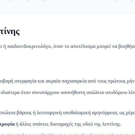
τίνης
γο ή παιδοενδοκρινολόγο, όταν το αποτέλεσμα μπορεί να βοηθήσε
σοβαρή υπερφαγία και ακραία παχυσαρκία από τους πρώτους μήνε
, ιδιαίτερα όταν συνυπάρχουν ασυνήθιστη απώλεια υποδόριου λί
απώλεια βάρους ή λειτουργική υποθαλαμική αμηνόρροια, ως μέρος
τροφία
ή άλλες σπάνιες διαταραχές της οδού της λεπτίνης.