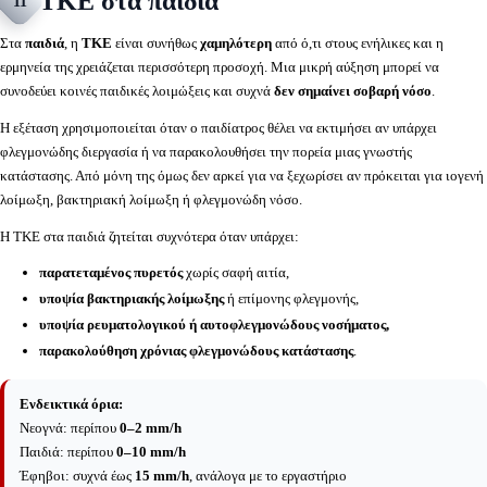
ΤΚΕ στα παιδιά
11
Στα
παιδιά
, η
ΤΚΕ
είναι συνήθως
χαμηλότερη
από ό,τι στους ενήλικες και η
ερμηνεία της χρειάζεται περισσότερη προσοχή. Μια μικρή αύξηση μπορεί να
συνοδεύει κοινές παιδικές λοιμώξεις και συχνά
δεν σημαίνει σοβαρή νόσο
.
Η εξέταση χρησιμοποιείται όταν ο παιδίατρος θέλει να εκτιμήσει αν υπάρχει
φλεγμονώδης διεργασία ή να παρακολουθήσει την πορεία μιας γνωστής
κατάστασης. Από μόνη της όμως δεν αρκεί για να ξεχωρίσει αν πρόκειται για ιογενή
λοίμωξη, βακτηριακή λοίμωξη ή φλεγμονώδη νόσο.
Η ΤΚΕ στα παιδιά ζητείται συχνότερα όταν υπάρχει:
παρατεταμένος πυρετός
χωρίς σαφή αιτία,
υποψία βακτηριακής λοίμωξης
ή επίμονης φλεγμονής,
υποψία ρευματολογικού ή αυτοφλεγμονώδους νοσήματος,
παρακολούθηση χρόνιας φλεγμονώδους κατάστασης
.
Ενδεικτικά όρια:
Νεογνά: περίπου
0–2 mm/h
Παιδιά: περίπου
0–10 mm/h
Έφηβοι: συχνά έως
15 mm/h
, ανάλογα με το εργαστήριο