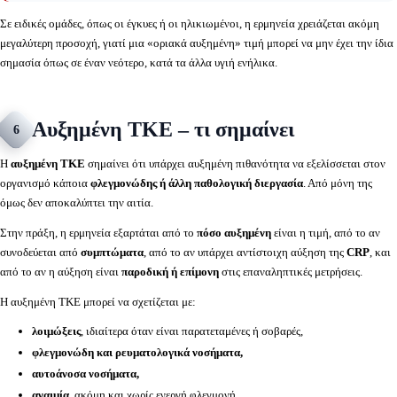
Σε ειδικές ομάδες, όπως οι έγκυες ή οι ηλικιωμένοι, η ερμηνεία χρειάζεται ακόμη
μεγαλύτερη προσοχή, γιατί μια «οριακά αυξημένη» τιμή μπορεί να μην έχει την ίδια
σημασία όπως σε έναν νεότερο, κατά τα άλλα υγιή ενήλικα.
Αυξημένη ΤΚΕ – τι σημαίνει
6
Η
αυξημένη ΤΚΕ
σημαίνει ότι υπάρχει αυξημένη πιθανότητα να εξελίσσεται στον
οργανισμό κάποια
φλεγμονώδης ή άλλη παθολογική διεργασία
. Από μόνη της
όμως δεν αποκαλύπτει την αιτία.
Στην πράξη, η ερμηνεία εξαρτάται από το
πόσο αυξημένη
είναι η τιμή, από το αν
συνοδεύεται από
συμπτώματα
, από το αν υπάρχει αντίστοιχη αύξηση της
CRP
, και
από το αν η αύξηση είναι
παροδική ή επίμονη
στις επαναληπτικές μετρήσεις.
Η αυξημένη ΤΚΕ μπορεί να σχετίζεται με:
λοιμώξεις
, ιδιαίτερα όταν είναι παρατεταμένες ή σοβαρές,
φλεγμονώδη και ρευματολογικά νοσήματα,
αυτοάνοσα νοσήματα,
αναιμία,
ακόμη και χωρίς ενεργή φλεγμονή,