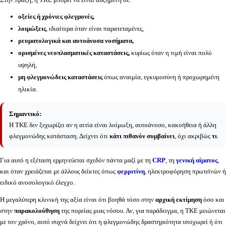
οξείες ή χρόνιες φλεγμονές,
λοιμώξεις
, ιδιαίτερα όταν είναι παρατεταμένες,
ρευματολογικά και αυτοάνοσα νοσήματα,
ορισμένες νεοπλασματικές καταστάσεις,
κυρίως όταν η τιμή είναι πολύ
υψηλή,
μη φλεγμονώδεις καταστάσεις
όπως αναιμία, εγκυμοσύνη ή προχωρημένη
ηλικία.
Σημαντικό:
Η ΤΚΕ δεν ξεχωρίζει αν η αιτία είναι λοίμωξη, αυτοάνοσο, κακοήθεια ή άλλη
φλεγμονώδης κατάσταση. Δείχνει ότι
κάτι πιθανόν συμβαίνει
, όχι ακριβώς
τι
.
Για αυτό η εξέταση ερμηνεύεται σχεδόν πάντα μαζί με τη
CRP
, τη
γενική αίματος
,
και όταν χρειάζεται με άλλους δείκτες όπως
φερριτίνη
, ηλεκτροφόρηση πρωτεϊνών ή
ειδικό ανοσολογικό έλεγχο.
Η μεγαλύτερη κλινική της αξία είναι ότι βοηθά τόσο στην
αρχική εκτίμηση
όσο και
στην
παρακολούθηση
της πορείας μιας νόσου. Αν, για παράδειγμα, η ΤΚΕ μειώνεται
με τον χρόνο, αυτό συχνά δείχνει ότι η φλεγμονώδης δραστηριότητα υποχωρεί ή ότι