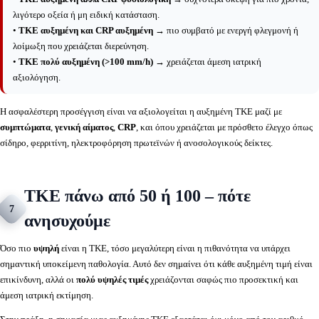
λιγότερο οξεία ή μη ειδική κατάσταση.
•
ΤΚΕ αυξημένη και CRP αυξημένη
→ πιο συμβατό με ενεργή φλεγμονή ή
λοίμωξη που χρειάζεται διερεύνηση.
•
ΤΚΕ πολύ αυξημένη (>100 mm/h)
→ χρειάζεται άμεση ιατρική
αξιολόγηση.
Η ασφαλέστερη προσέγγιση είναι να αξιολογείται η αυξημένη ΤΚΕ μαζί με
συμπτώματα
,
γενική αίματος
,
CRP
, και όπου χρειάζεται με πρόσθετο έλεγχο όπως
σίδηρο, φερριτίνη, ηλεκτροφόρηση πρωτεϊνών ή ανοσολογικούς δείκτες.
ΤΚΕ πάνω από 50 ή 100 – πότε
7
ανησυχούμε
Όσο πιο
υψηλή
είναι η ΤΚΕ, τόσο μεγαλύτερη είναι η πιθανότητα να υπάρχει
σημαντική υποκείμενη παθολογία. Αυτό δεν σημαίνει ότι κάθε αυξημένη τιμή είναι
επικίνδυνη, αλλά οι
πολύ υψηλές τιμές
χρειάζονται σαφώς πιο προσεκτική και
άμεση ιατρική εκτίμηση.