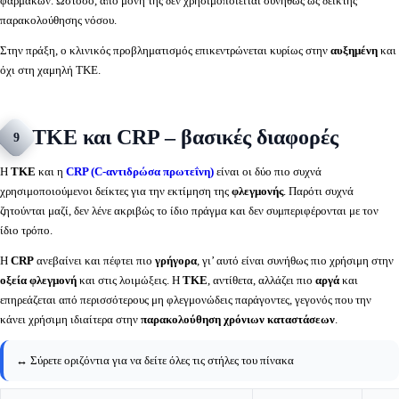
φαρμάκων. Ωστόσο, από μόνη της δεν χρησιμοποιείται συνήθως ως δείκτης
παρακολούθησης νόσου.
Στην πράξη, ο κλινικός προβληματισμός επικεντρώνεται κυρίως στην
αυξημένη
και
όχι στη χαμηλή ΤΚΕ.
ΤΚΕ και CRP – βασικές διαφορές
9
Η
ΤΚΕ
και η
CRP (C-αντιδρώσα πρωτεΐνη)
είναι οι δύο πιο συχνά
χρησιμοποιούμενοι δείκτες για την εκτίμηση της
φλεγμονής
. Παρότι συχνά
ζητούνται μαζί, δεν λένε ακριβώς το ίδιο πράγμα και δεν συμπεριφέρονται με τον
ίδιο τρόπο.
Η
CRP
ανεβαίνει και πέφτει πιο
γρήγορα
, γι’ αυτό είναι συνήθως πιο χρήσιμη στην
οξεία φλεγμονή
και στις λοιμώξεις. Η
ΤΚΕ
, αντίθετα, αλλάζει πιο
αργά
και
επηρεάζεται από περισσότερους μη φλεγμονώδεις παράγοντες, γεγονός που την
κάνει χρήσιμη ιδιαίτερα στην
παρακολούθηση χρόνιων καταστάσεων
.
↔️ Σύρετε οριζόντια για να δείτε όλες τις στήλες του πίνακα