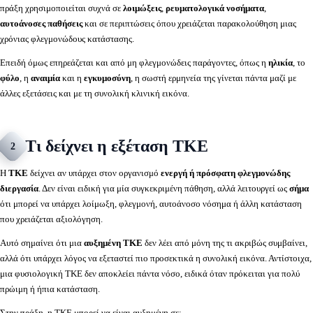
πράξη χρησιμοποιείται συχνά σε
λοιμώξεις
,
ρευματολογικά νοσήματα
,
αυτοάνοσες παθήσεις
και σε περιπτώσεις όπου χρειάζεται παρακολούθηση μιας
χρόνιας φλεγμονώδους κατάστασης.
Επειδή όμως επηρεάζεται και από μη φλεγμονώδεις παράγοντες, όπως η
ηλικία
, το
φύλο
, η
αναιμία
και η
εγκυμοσύνη
, η σωστή ερμηνεία της γίνεται πάντα μαζί με
άλλες εξετάσεις και με τη συνολική κλινική εικόνα.
Τι δείχνει η εξέταση ΤΚΕ
2
Η
ΤΚΕ
δείχνει αν υπάρχει στον οργανισμό
ενεργή ή πρόσφατη φλεγμονώδης
διεργασία
. Δεν είναι ειδική για μία συγκεκριμένη πάθηση, αλλά λειτουργεί ως
σήμα
ότι μπορεί να υπάρχει λοίμωξη, φλεγμονή, αυτοάνοσο νόσημα ή άλλη κατάσταση
που χρειάζεται αξιολόγηση.
Αυτό σημαίνει ότι μια
αυξημένη ΤΚΕ
δεν λέει από μόνη της τι ακριβώς συμβαίνει,
αλλά ότι υπάρχει λόγος να εξεταστεί πιο προσεκτικά η συνολική εικόνα. Αντίστοιχα,
μια φυσιολογική ΤΚΕ δεν αποκλείει πάντα νόσο, ειδικά όταν πρόκειται για πολύ
πρώιμη ή ήπια κατάσταση.
Στην πράξη, η ΤΚΕ μπορεί να είναι αυξημένη σε: