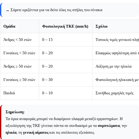
↔️ Σύρετε οριζόντια για να δείτε όλες τις στήλες του πίνακα
Ομάδα
Φυσιολογική ΤΚΕ (mm/h)
Σχόλιο
Άνδρες < 50 ετών
0 – 15
Τυπικές τιμές γενικού πλ
Γυναίκες < 50 ετών
0 – 20
Ελαφρώς υψηλότερη από τ
Άνδρες ≥ 50 ετών
0 – 20
Αύξηση με την ηλικία
Γυναίκες ≥ 50 ετών
0 – 30
Φυσιολογική ηλικιακή μ
Παιδιά
0 – 10
Συνήθως χαμηλές τιμές
Σημείωση:
Τα όρια αναφοράς μπορεί να διαφέρουν ελαφρά μεταξύ εργαστηρίων. Η
αξιολόγηση της ΤΚΕ γίνεται πάντα σε συνδυασμό με τα
συμπτώματα
, την
ηλικία
, τη
γενική αίματος
και τις υπόλοιπες εξετάσεις.