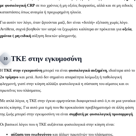
με φυσιολογική CRP
σε πιο χρόνιες ή μη οξείες διεργασίες, αλλά και σε μη ειδικές
καταστάσεις όπως αναιμία ή προχωρημένη ηλικία.
Για αυτόν τον λόγο, όταν ζητούνται μαζί, δεν είναι «διπλή» εξέταση χωρίς λόγο.
Αντίθετα, συχνά βοηθούν τον ιατρό να ξεχωρίσει καλύτερα αν πρόκειται για
οξεία
,
χρόνια
ή
μη ειδική
αύξηση δεικτών φλεγμονής.
ΤΚΕ στην εγκυμοσύνη
10
Η
ΤΚΕ στην εγκυμοσύνη
μπορεί να είναι
φυσιολογικά αυξημένη
, ιδιαίτερα από το
2ο τρίμηνο
και μετά. Αυτό δεν σημαίνει απαραίτητα λοίμωξη ή παθολογική
φλεγμονή, γιατί στην κύηση αλλάζει φυσιολογικά η σύσταση του αίματος και οι
πρωτεΐνες του πλάσματος.
Με απλά λόγια, η ΤΚΕ στην έγκυο ερμηνεύεται διαφορετικά από ό,τι σε μια γυναίκα
εκτός κύησης. Για αυτό μια τιμή που θα προκαλούσε προβληματισμό σε άλλη φάση
της ζωής μπορεί στην εγκυμοσύνη να είναι
συμβατή με φυσιολογική προσαρμογή
.
Οι βασικοί λόγοι που η ΤΚΕ αυξάνεται φυσιολογικά στην κύηση είναι:
αύξηση του ινωδογόνου
και άλλων πρωτεϊνών του πλάσματος,