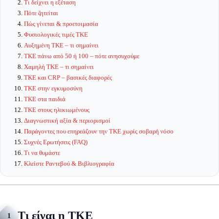
Τι δείχνει η εξέταση
Πότε ζητείται
Πώς γίνεται & προετοιμασία
Φυσιολογικές τιμές ΤΚΕ
Αυξημένη ΤΚΕ – τι σημαίνει
ΤΚΕ πάνω από 50 ή 100 – πότε ανησυχούμε
Χαμηλή ΤΚΕ – τι σημαίνει
ΤΚΕ και CRP – βασικές διαφορές
ΤΚΕ στην εγκυμοσύνη
ΤΚΕ στα παιδιά
ΤΚΕ στους ηλικιωμένους
Διαγνωστική αξία & περιορισμοί
Παράγοντες που επηρεάζουν την ΤΚΕ χωρίς σοβαρή νόσο
Συχνές Ερωτήσεις (FAQ)
Τι να θυμάστε
Κλείστε Ραντεβού & Βιβλιογραφία
Τι είναι η ΤΚΕ
1