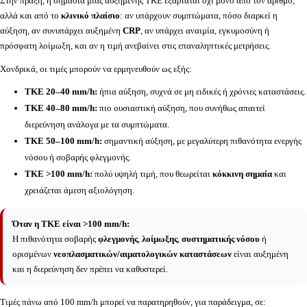
Στην πράξη, η σημασία μιας αυξημένης ΤΚΕ εξαρτάται όχι μόνο από τον αριθμό,
αλλά και από το
κλινικό πλαίσιο
: αν υπάρχουν συμπτώματα, πόσο διαρκεί η
αύξηση, αν συνυπάρχει αυξημένη
CRP
, αν υπάρχει αναιμία, εγκυμοσύνη ή
πρόσφατη λοίμωξη, και αν η τιμή ανεβαίνει στις επαναληπτικές μετρήσεις.
Χονδρικά, οι τιμές μπορούν να ερμηνευθούν ως εξής:
ΤΚΕ 20–40 mm/h:
ήπια αύξηση, συχνά σε μη ειδικές ή χρόνιες καταστάσεις.
ΤΚΕ 40–80 mm/h:
πιο ουσιαστική αύξηση, που συνήθως απαιτεί
διερεύνηση ανάλογα με τα συμπτώματα.
ΤΚΕ 50–100 mm/h:
σημαντική αύξηση, με μεγαλύτερη πιθανότητα ενεργής
νόσου ή σοβαρής φλεγμονής.
ΤΚΕ >100 mm/h:
πολύ υψηλή τιμή, που θεωρείται
κόκκινη σημαία
και
χρειάζεται άμεση αξιολόγηση.
Όταν η ΤΚΕ είναι >100 mm/h:
Η πιθανότητα σοβαρής
φλεγμονής
,
λοίμωξης
,
συστηματικής νόσου
ή
ορισμένων
νεοπλασματικών/αιματολογικών καταστάσεων
είναι αυξημένη
και η διερεύνηση δεν πρέπει να καθυστερεί.
Τιμές πάνω από 100 mm/h μπορεί να παρατηρηθούν, για παράδειγμα, σε: