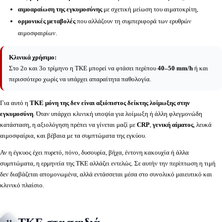
αιμοαραίωση της εγκυμοσύνης
με σχετική μείωση του αιματοκρίτη,
ορμονικές μεταβολές
που αλλάζουν τη συμπεριφορά των ερυθρών
αιμοσφαιρίων.
Κλινικά χρήσιμο:
Στο 2ο και 3ο τρίμηνο η ΤΚΕ μπορεί να φτάσει περίπου
40–50 mm/h
ή και
περισσότερο χωρίς να υπάρχει απαραίτητα παθολογία.
Για αυτό η
ΤΚΕ μόνη της δεν είναι αξιόπιστος δείκτης λοίμωξης στην
εγκυμοσύνη
. Όταν υπάρχει κλινική υποψία για λοίμωξη ή άλλη φλεγμονώδη
κατάσταση, η αξιολόγηση πρέπει να γίνεται μαζί με
CRP
,
γενική αίματος
, λευκά
αιμοσφαίρια, και βέβαια με τα συμπτώματα της εγκύου.
Αν η έγκυος έχει πυρετό, πόνο, δυσουρία, βήχα, έντονη κακουχία ή άλλα
συμπτώματα, η ερμηνεία της ΤΚΕ αλλάζει εντελώς. Σε αυτήν την περίπτωση η τιμή
δεν διαβάζεται απομονωμένα, αλλά εντάσσεται μέσα στο συνολικό μαιευτικό και
κλινικό πλαίσιο.