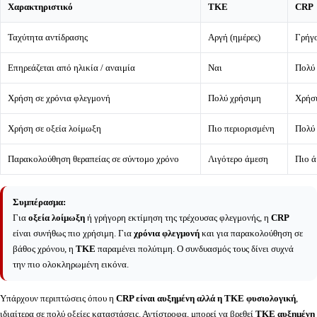
Χαρακτηριστικό
ΤΚΕ
CRP
Ταχύτητα αντίδρασης
Αργή (ημέρες)
Γρήγο
Επηρεάζεται από ηλικία / αναιμία
Ναι
Πολύ 
Χρήση σε χρόνια φλεγμονή
Πολύ χρήσιμη
Χρήσ
Χρήση σε οξεία λοίμωξη
Πιο περιορισμένη
Πολύ
Παρακολούθηση θεραπείας σε σύντομο χρόνο
Λιγότερο άμεση
Πιο 
Συμπέρασμα:
Για
οξεία λοίμωξη
ή γρήγορη εκτίμηση της τρέχουσας φλεγμονής, η
CRP
είναι συνήθως πιο χρήσιμη. Για
χρόνια φλεγμονή
και για παρακολούθηση σε
βάθος χρόνου, η
ΤΚΕ
παραμένει πολύτιμη. Ο συνδυασμός τους δίνει συχνά
την πιο ολοκληρωμένη εικόνα.
Υπάρχουν περιπτώσεις όπου η
CRP είναι αυξημένη αλλά η ΤΚΕ φυσιολογική
,
ιδιαίτερα σε πολύ οξείες καταστάσεις. Αντίστροφα, μπορεί να βρεθεί
ΤΚΕ αυξημένη