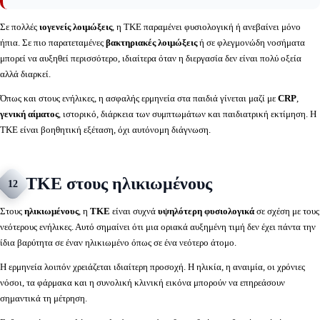
Σε πολλές
ιογενείς λοιμώξεις
, η ΤΚΕ παραμένει φυσιολογική ή ανεβαίνει μόνο
ήπια. Σε πιο παρατεταμένες
βακτηριακές λοιμώξεις
ή σε φλεγμονώδη νοσήματα
μπορεί να αυξηθεί περισσότερο, ιδιαίτερα όταν η διεργασία δεν είναι πολύ οξεία
αλλά διαρκεί.
Όπως και στους ενήλικες, η ασφαλής ερμηνεία στα παιδιά γίνεται μαζί με
CRP
,
γενική αίματος
, ιστορικό, διάρκεια των συμπτωμάτων και παιδιατρική εκτίμηση. Η
ΤΚΕ είναι βοηθητική εξέταση, όχι αυτόνομη διάγνωση.
ΤΚΕ στους ηλικιωμένους
12
Στους
ηλικιωμένους
, η
ΤΚΕ
είναι συχνά
υψηλότερη φυσιολογικά
σε σχέση με τους
νεότερους ενήλικες. Αυτό σημαίνει ότι μια οριακά αυξημένη τιμή δεν έχει πάντα την
ίδια βαρύτητα σε έναν ηλικιωμένο όπως σε ένα νεότερο άτομο.
Η ερμηνεία λοιπόν χρειάζεται ιδιαίτερη προσοχή. Η ηλικία, η αναιμία, οι χρόνιες
νόσοι, τα φάρμακα και η συνολική κλινική εικόνα μπορούν να επηρεάσουν
σημαντικά τη μέτρηση.