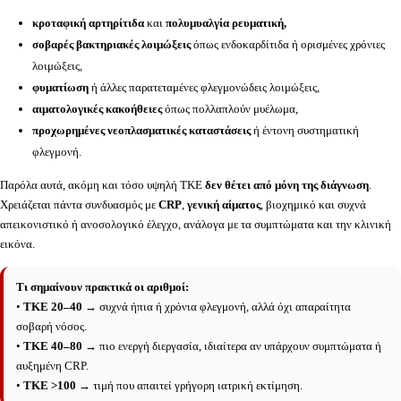
κροταφική αρτηρίτιδα
και
πολυμυαλγία ρευματική,
σοβαρές βακτηριακές λοιμώξεις
όπως ενδοκαρδίτιδα ή ορισμένες χρόνιες
λοιμώξεις,
φυματίωση
ή άλλες παρατεταμένες φλεγμονώδεις λοιμώξεις,
αιματολογικές κακοήθειες
όπως πολλαπλούν μυέλωμα,
προχωρημένες νεοπλασματικές καταστάσεις
ή έντονη συστηματική
φλεγμονή.
Παρόλα αυτά, ακόμη και τόσο υψηλή ΤΚΕ
δεν θέτει από μόνη της διάγνωση
.
Χρειάζεται πάντα συνδυασμός με
CRP
,
γενική αίματος
, βιοχημικό και συχνά
απεικονιστικό ή ανοσολογικό έλεγχο, ανάλογα με τα συμπτώματα και την κλινική
εικόνα.
Τι σημαίνουν πρακτικά οι αριθμοί:
•
ΤΚΕ 20–40
→ συχνά ήπια ή χρόνια φλεγμονή, αλλά όχι απαραίτητα
σοβαρή νόσος.
•
ΤΚΕ 40–80
→ πιο ενεργή διεργασία, ιδιαίτερα αν υπάρχουν συμπτώματα ή
αυξημένη CRP.
•
ΤΚΕ >100
→ τιμή που απαιτεί γρήγορη ιατρική εκτίμηση.