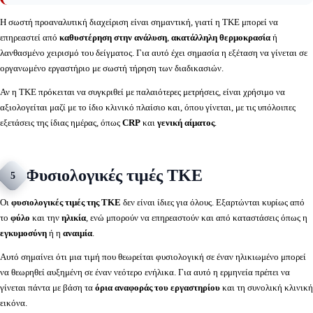
Η σωστή προαναλυτική διαχείριση είναι σημαντική, γιατί η ΤΚΕ μπορεί να
επηρεαστεί από
καθυστέρηση στην ανάλυση
,
ακατάλληλη θερμοκρασία
ή
λανθασμένο χειρισμό του δείγματος. Για αυτό έχει σημασία η εξέταση να γίνεται σε
οργανωμένο εργαστήριο με σωστή τήρηση των διαδικασιών.
Αν η ΤΚΕ πρόκειται να συγκριθεί με παλαιότερες μετρήσεις, είναι χρήσιμο να
αξιολογείται μαζί με το ίδιο κλινικό πλαίσιο και, όπου γίνεται, με τις υπόλοιπες
εξετάσεις της ίδιας ημέρας, όπως
CRP
και
γενική αίματος
.
Φυσιολογικές τιμές ΤΚΕ
5
Οι
φυσιολογικές τιμές της ΤΚΕ
δεν είναι ίδιες για όλους. Εξαρτώνται κυρίως από
το
φύλο
και την
ηλικία
, ενώ μπορούν να επηρεαστούν και από καταστάσεις όπως η
εγκυμοσύνη
ή η
αναιμία
.
Αυτό σημαίνει ότι μια τιμή που θεωρείται φυσιολογική σε έναν ηλικιωμένο μπορεί
να θεωρηθεί αυξημένη σε έναν νεότερο ενήλικα. Για αυτό η ερμηνεία πρέπει να
γίνεται πάντα με βάση τα
όρια αναφοράς του εργαστηρίου
και τη συνολική κλινική
εικόνα.