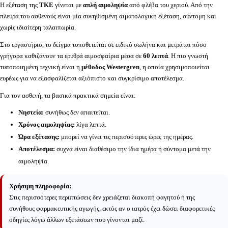
Η εξέταση της
ΤΚΕ
γίνεται με
απλή αιμοληψία
από φλέβα του χεριού. Από την
πλευρά του ασθενούς είναι μία συνηθισμένη αιματολογική εξέταση, σύντομη και
χωρίς ιδιαίτερη ταλαιπωρία.
Στο εργαστήριο, το δείγμα τοποθετείται σε ειδικό σωλήνα και μετράται πόσο
γρήγορα καθιζάνουν τα ερυθρά αιμοσφαίρια μέσα σε
60 λεπτά
. Η πιο γνωστή
τυποποιημένη τεχνική είναι η
μέθοδος Westergren
, η οποία χρησιμοποιείται
ευρέως για να εξασφαλίζεται αξιόπιστο και συγκρίσιμο αποτέλεσμα.
Για τον ασθενή, τα βασικά πρακτικά σημεία είναι:
Νηστεία:
συνήθως δεν απαιτείται.
Χρόνος αιμοληψίας:
λίγα λεπτά.
Ώρα εξέτασης:
μπορεί να γίνει τις περισσότερες ώρες της ημέρας.
Αποτέλεσμα:
συχνά είναι διαθέσιμο την ίδια ημέρα ή σύντομα μετά την
αιμοληψία.
Χρήσιμη πληροφορία:
Στις περισσότερες περιπτώσεις δεν χρειάζεται διακοπή φαγητού ή της
συνήθους φαρμακευτικής αγωγής, εκτός αν ο ιατρός έχει δώσει διαφορετικές
οδηγίες λόγω άλλων εξετάσεων που γίνονται μαζί.