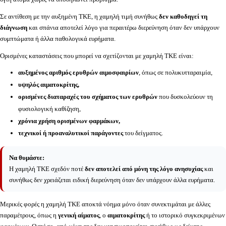
Σε αντίθεση με την αυξημένη ΤΚΕ, η χαμηλή τιμή συνήθως
δεν καθοδηγεί τη
διάγνωση
και σπάνια αποτελεί λόγο για περαιτέρω διερεύνηση όταν δεν υπάρχουν
συμπτώματα ή άλλα παθολογικά ευρήματα.
Ορισμένες καταστάσεις που μπορεί να σχετίζονται με χαμηλή ΤΚΕ είναι:
αυξημένος αριθμός ερυθρών αιμοσφαιρίων
, όπως σε πολυκυτταραιμία,
υψηλός αιματοκρίτης,
ορισμένες διαταραχές του σχήματος των ερυθρών
που δυσκολεύουν τη
φυσιολογική καθίζηση,
χρόνια χρήση ορισμένων φαρμάκων,
τεχνικοί ή προαναλυτικοί παράγοντες
του δείγματος.
Να θυμάστε:
Η χαμηλή ΤΚΕ σχεδόν ποτέ
δεν αποτελεί από μόνη της λόγο ανησυχίας
και
συνήθως δεν χρειάζεται ειδική διερεύνηση όταν δεν υπάρχουν άλλα ευρήματα.
Μερικές φορές η χαμηλή ΤΚΕ αποκτά νόημα μόνο όταν συνεκτιμάται με άλλες
παραμέτρους, όπως η
γενική αίματος
, ο
αιματοκρίτης
ή το ιστορικό συγκεκριμένων