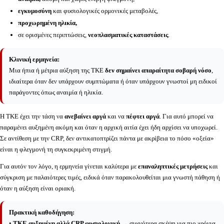
εγκυμοσύνη
και φυσιολογικές ορμονικές μεταβολές,
προχωρημένη ηλικία,
σε ορισμένες περιπτώσεις,
νεοπλασματικές καταστάσεις
.
Κλινική ερμηνεία:
Μια ήπια ή μέτρια αύξηση της ΤΚΕ
δεν σημαίνει απαραίτητα σοβαρή νόσο
,
ιδιαίτερα όταν δεν υπάρχουν συμπτώματα ή όταν υπάρχουν γνωστοί μη ειδικοί
παράγοντες όπως αναιμία ή ηλικία.
Η ΤΚΕ έχει την τάση να
ανεβαίνει αργά
και να
πέφτει αργά
. Για αυτό μπορεί να
παραμένει αυξημένη ακόμη και όταν η αρχική αιτία έχει ήδη αρχίσει να υποχωρεί.
Σε αντίθεση με την CRP, δεν αντικατοπτρίζει πάντα με ακρίβεια το πόσο «οξεία»
είναι η φλεγμονή τη συγκεκριμένη στιγμή.
Για αυτόν τον λόγο, η ερμηνεία γίνεται καλύτερα με
επαναληπτικές μετρήσεις
και
σύγκριση με παλαιότερες τιμές, ειδικά όταν παρακολουθείται μια γνωστή πάθηση ή
όταν η αύξηση είναι οριακή.
Πρακτική καθοδήγηση:
•
ΤΚΕ αυξημένη αλλά CRP φυσιολογική
→ συχνότερα σκέψη για πιο χρόνια,