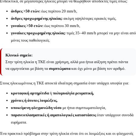
Ενδεικτικά, σε μεγαλύτερες ηλικίες μπορεί να θεωρηθούν αποδεκτές τιμές όπως:
άνδρες >50 ετών:
έως περίπου 20 mm/h,
άνδρες προχωρημένης ηλικίας:
ακόμη υψηλότερες οριακές τιμές,
γυναίκες >50 ετών:
έως περίπου 30 mm/h,
γυναίκες προχωρημένης ηλικίας:
τιμές 35–40 mm/h μπορεί να μην είναι από
μόνες τους παθολογικές.
Κλινικό σημείο:
Στην τρίτη ηλικία η ΤΚΕ είναι χρήσιμη, αλλά μια ήπια αύξηση πρέπει πάντα
να ερμηνεύεται με βάση τα
συμπτώματα
και όχι μόνο με βάση τον αριθμό.
Στους ηλικιωμένους η ΤΚΕ αποκτά ιδιαίτερη σημασία όταν υπάρχει υποψία για:
κροταφική αρτηρίτιδα
ή
πολυμυαλγία ρευματική,
χρόνιες ή άτυπες λοιμώξεις,
υποκείμενη φλεγμονώδη νόσο
με ήπια συμπτωματολογία,
παρανεοπλασματικές ή αιματολογικές καταστάσεις
όταν υπάρχουν συνοδά
ευρήματα.
Ένα πρακτικό πρόβλημα στην τρίτη ηλικία είναι ότι οι λοιμώξεις και οι φλεγμονές