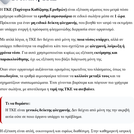
Η
ΤΚΕ (Ταχύτητα Καθίζησης Ερυθρών)
είναι εξέταση αίματος που μετρά πόσο
γρήγορα καθιζάνουν τα
ερυθρά αιμοσφαίρια
σε ειδικό σωλήνα μέσα σε
1 ώρα
.
Πρόκειται για έναν
μη ειδικό δείκτη φλεγμονής
, που βοηθά τον ιατρό να εκτιμήσει
αν υπάρχει ενεργή ή πρόσφατη φλεγμονώδης διεργασία στον οργανισμό.
Με απλά λόγια, η ΤΚΕ δεν δείχνει από μόνη της
ποια νόσος υπάρχει
, αλλά αν
υπάρχει πιθανότητα να συμβαίνει κάτι που σχετίζεται με
φλεγμονή, λοίμωξη ή
χρόνια νόσο
. Για αυτό χρησιμοποιείται κυρίως ως εξέταση
εκτίμησης και
παρακολούθησης
, όχι ως εξέταση που βάζει διάγνωση μόνη της.
Όταν στον οργανισμό αυξάνονται ορισμένες πρωτεΐνες του πλάσματος, όπως το
ινωδογόνο
, τα ερυθρά αιμοσφαίρια τείνουν να
κολλούν μεταξύ τους
και να
σχηματίζουν συσσωματώματα. Έτσι γίνονται βαρύτερα και πέφτουν πιο γρήγορα
στον σωλήνα, με αποτέλεσμα η
τιμή της ΤΚΕ να ανεβαίνει
.
Τι να θυμάστε:
Η ΤΚΕ είναι
γενικός δείκτης φλεγμονής
. Δεν δείχνει από μόνη της την ακριβή
αιτία ούτε σε ποιο όργανο υπάρχει το πρόβλημα.
Η εξέταση είναι απλή, οικονομική και ευρέως διαθέσιμη. Στην καθημερινή ιατρική