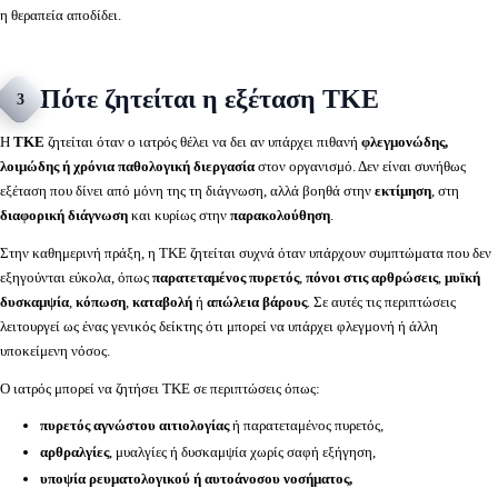
η θεραπεία αποδίδει.
Πότε ζητείται η εξέταση ΤΚΕ
3
Η
ΤΚΕ
ζητείται όταν ο ιατρός θέλει να δει αν υπάρχει πιθανή
φλεγμονώδης,
λοιμώδης ή χρόνια παθολογική διεργασία
στον οργανισμό. Δεν είναι συνήθως
εξέταση που δίνει από μόνη της τη διάγνωση, αλλά βοηθά στην
εκτίμηση
, στη
διαφορική διάγνωση
και κυρίως στην
παρακολούθηση
.
Στην καθημερινή πράξη, η ΤΚΕ ζητείται συχνά όταν υπάρχουν συμπτώματα που δεν
εξηγούνται εύκολα, όπως
παρατεταμένος πυρετός
,
πόνοι στις αρθρώσεις
,
μυϊκή
δυσκαμψία
,
κόπωση
,
καταβολή
ή
απώλεια βάρους
. Σε αυτές τις περιπτώσεις
λειτουργεί ως ένας γενικός δείκτης ότι μπορεί να υπάρχει φλεγμονή ή άλλη
υποκείμενη νόσος.
Ο ιατρός μπορεί να ζητήσει ΤΚΕ σε περιπτώσεις όπως:
πυρετός αγνώστου αιτιολογίας
ή παρατεταμένος πυρετός,
αρθραλγίες
, μυαλγίες ή δυσκαμψία χωρίς σαφή εξήγηση,
υποψία ρευματολογικού ή αυτοάνοσου νοσήματος,