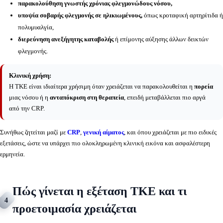
παρακολούθηση γνωστής χρόνιας φλεγμονώδους νόσου,
υποψία σοβαρής φλεγμονής σε ηλικιωμένους,
όπως κροταφική αρτηρίτιδα ή
πολυμυαλγία,
διερεύνηση ανεξήγητης καταβολής
ή επίμονης αύξησης άλλων δεικτών
φλεγμονής.
Κλινική χρήση:
Η ΤΚΕ είναι ιδιαίτερα χρήσιμη όταν χρειάζεται να παρακολουθείται η
πορεία
μιας νόσου ή η
ανταπόκριση στη θεραπεία
, επειδή μεταβάλλεται πιο αργά
από την CRP.
Συνήθως ζητείται μαζί με
CRP
,
γενική αίματος
, και όπου χρειάζεται με πιο ειδικές
εξετάσεις, ώστε να υπάρχει πιο ολοκληρωμένη κλινική εικόνα και ασφαλέστερη
ερμηνεία.
Πώς γίνεται η εξέταση ΤΚΕ και τι
4
προετοιμασία χρειάζεται