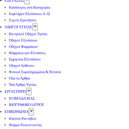
ΕΞΕΤΑΣΕΙΣ
Κατάλογος ανά Κατηγορία
Ευρετήριο Εξετάσεων Α–Ω
Συχνές Ερωτήσεις
ΟΔΗΓΟΙ ΥΓΕΙΑΣ
Κεντρικοί Οδηγοί Υγείας
Οδηγοί Εξετάσεων
Οδηγοί Φαρμάκων
Φάρμακα και Εξετάσεις
Ερμηνεία Εξετάσεων
Οδηγοί Ασθενών
Φυτικά Συμπληρώματα & Βότανα
Όλα τα Άρθρα
Νέα Άρθρα Υγείας
ΕΡΓΑΣΤΗΡΙΟ
Η ΟΜΑΔΑ ΜΑΣ
ΒΙΟΓΡΑΦΙΚΟ ΙΑΤΡΟΥ
ΕΠΙΚΟΙΝΩΝΙΑ
Κλείστε Ραντεβού
Φόρμα Επικοινωνίας