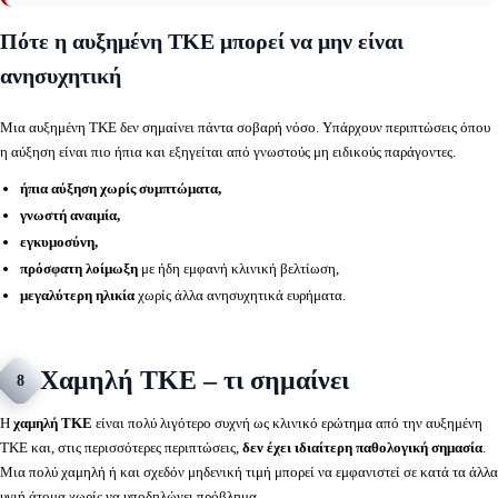
Πότε η αυξημένη ΤΚΕ μπορεί να μην είναι
ανησυχητική
Μια αυξημένη ΤΚΕ δεν σημαίνει πάντα σοβαρή νόσο. Υπάρχουν περιπτώσεις όπου
η αύξηση είναι πιο ήπια και εξηγείται από γνωστούς μη ειδικούς παράγοντες.
ήπια αύξηση χωρίς συμπτώματα,
γνωστή αναιμία,
εγκυμοσύνη,
πρόσφατη λοίμωξη
με ήδη εμφανή κλινική βελτίωση,
μεγαλύτερη ηλικία
χωρίς άλλα ανησυχητικά ευρήματα.
Χαμηλή ΤΚΕ – τι σημαίνει
8
Η
χαμηλή ΤΚΕ
είναι πολύ λιγότερο συχνή ως κλινικό ερώτημα από την αυξημένη
ΤΚΕ και, στις περισσότερες περιπτώσεις,
δεν έχει ιδιαίτερη παθολογική σημασία
.
Μια πολύ χαμηλή ή και σχεδόν μηδενική τιμή μπορεί να εμφανιστεί σε κατά τα άλλα
υγιή άτομα χωρίς να υποδηλώνει πρόβλημα.