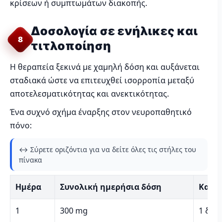
κρίσεων ή συμπτωμάτων διακοπής.
Δοσολογία σε ενήλικες και
8
τιτλοποίηση
Η θεραπεία ξεκινά με χαμηλή δόση και αυξάνεται
σταδιακά ώστε να επιτευχθεί ισορροπία μεταξύ
αποτελεσματικότητας και ανεκτικότητας.
Ένα συχνό σχήμα έναρξης στον νευροπαθητικό
πόνο:
↔️ Σύρετε οριζόντια για να δείτε όλες τις στήλες του
πίνακα
Ημέρα
Συνολική ημερήσια δόση
Κατα
1
300 mg
1 δόσ