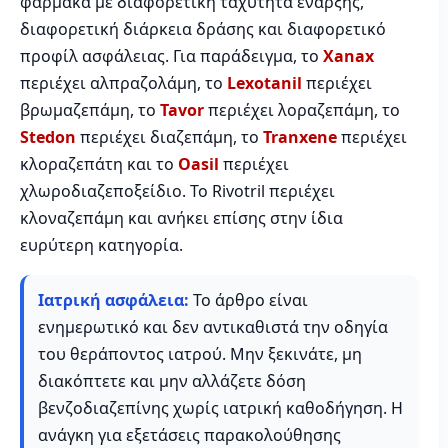
φάρμακα με διαφορετική ταχύτητα έναρξης,
διαφορετική διάρκεια δράσης και διαφορετικό
προφίλ ασφάλειας. Για παράδειγμα, το
Xanax
περιέχει αλπραζολάμη, το
Lexotanil
περιέχει
βρωμαζεπάμη, το
Tavor
περιέχει λοραζεπάμη, το
Stedon
περιέχει διαζεπάμη, το
Tranxene
περιέχει
κλοραζεπάτη και το
Oasil
περιέχει
χλωροδιαζεποξείδιο. Το Rivotril περιέχει
κλοναζεπάμη και ανήκει επίσης στην ίδια
ευρύτερη κατηγορία.
Ιατρική ασφάλεια:
Το άρθρο είναι
ενημερωτικό και δεν αντικαθιστά την οδηγία
του θεράποντος ιατρού. Μην ξεκινάτε, μη
διακόπτετε και μην αλλάζετε δόση
βενζοδιαζεπίνης χωρίς ιατρική καθοδήγηση. Η
ανάγκη για εξετάσεις παρακολούθησης