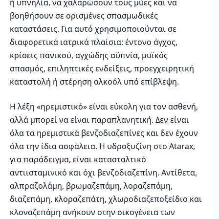
ή υπνηλία, να χαλαρώσουν τους μύες και να
βοηθήσουν σε ορισμένες σπασμωδικές
καταστάσεις. Για αυτό χρησιμοποιούνται σε
διαφορετικά ιατρικά πλαίσια: έντονο άγχος,
κρίσεις πανικού, αγχώδης αϋπνία, μυϊκός
σπασμός, επιληπτικές ενδείξεις, προεγχειρητική
καταστολή ή στέρηση αλκοόλ υπό επίβλεψη.
Η λέξη «ηρεμιστικό» είναι εύκολη για τον ασθενή,
αλλά μπορεί να είναι παραπλανητική. Δεν είναι
όλα τα ηρεμιστικά βενζοδιαζεπίνες και δεν έχουν
όλα την ίδια ασφάλεια. Η υδροξυζίνη στο Atarax,
για παράδειγμα, είναι κατασταλτικό
αντιισταμινικό και όχι βενζοδιαζεπίνη. Αντίθετα,
αλπραζολάμη, βρωμαζεπάμη, λοραζεπάμη,
διαζεπάμη, κλοραζεπάτη, χλωροδιαζεποξείδιο και
κλοναζεπάμη ανήκουν στην οικογένεια των