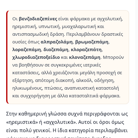
Οι
βενζοδιαζεπίνες
είναι φάρμακα με αγχολυτική,
ηρεμιστική, υπνωτική, μυοχαλαρωτική και
αντισπασμωδική δράση. Περιλαμβάνουν δραστικές
ουσίες όπως
αλπραζολάμη
,
βρωμαζεπάμη
,
λοραζεπάμη
,
διαζεπάμη
,
κλοραζεπάτη
,
χλωροδιαζεποξείδιο
και
κλοναζεπάμη
. Μπορούν
να βοηθήσουν σε συγκεκριμένες ιατρικές
καταστάσεις, αλλά χρειάζονται μεγάλη προσοχή σε
εξάρτηση, απότομη διακοπή, αλκοόλ, οδήγηση,
ηλικιωμένους, πτώσεις, αναπνευστική καταστολή
και συγχορήγηση με άλλα κατασταλτικά φάρμακα.
Στην καθημερινή γλώσσα συχνά περιγράφονται ως
«ηρεμιστικά» ή «αγχολυτικά». Αυτοί οι όροι όμως
είναι πολύ γενικοί. Η ίδια κατηγορία περιλαμβάνει