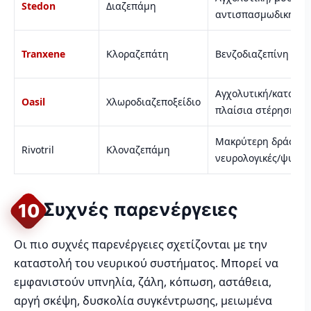
Stedon
Διαζεπάμη
αντισπασμωδική δρ
Tranxene
Κλοραζεπάτη
Βενζοδιαζεπίνη μακ
Αγχολυτική/καταστα
Oasil
Χλωροδιαζεποξείδιο
πλαίσια στέρησης α
Μακρύτερη δράση, χ
Rivotril
Κλοναζεπάμη
νευρολογικές/ψυχιατ
Συχνές παρενέργειες
10
Οι πιο συχνές παρενέργειες σχετίζονται με την
καταστολή του νευρικού συστήματος. Μπορεί να
εμφανιστούν υπνηλία, ζάλη, κόπωση, αστάθεια,
αργή σκέψη, δυσκολία συγκέντρωσης, μειωμένα