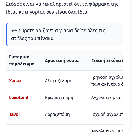
Στόχος είναι να ξεκαθαριστεί ότι τα φάρμακα της
ίδιας κατηγορίας δεν είναι όλα ίδια.
↔️ Σύρετε οριζόντια για να δείτε όλες τις
στήλες του πίνακα
Εμπορικό
Δραστική ουσία
Γενική εικόνα δρά
παράδειγμα
Γρήγορη αγχολυτική
Xanax
Αλπραζολάμη
πανικό/έντονο άγχο
Lexotanil
Βρωμαζεπάμη
Αγχολυτική/καταστα
Tavor
Λοραζεπάμη
Ισχυρή αγχολυτική/
Αγχολυτική, μυοχαλ