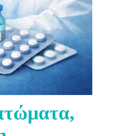
μπτώματα,
η