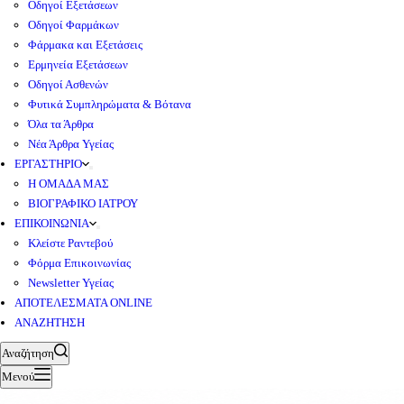
Οδηγοί Εξετάσεων
Οδηγοί Φαρμάκων
Φάρμακα και Εξετάσεις
Ερμηνεία Εξετάσεων
Οδηγοί Ασθενών
Φυτικά Συμπληρώματα & Βότανα
Όλα τα Άρθρα
Νέα Άρθρα Υγείας
ΕΡΓΑΣΤΗΡΙΟ
Η ΟΜΑΔΑ ΜΑΣ
ΒΙΟΓΡΑΦΙΚΟ ΙΑΤΡΟΥ
ΕΠΙΚΟΙΝΩΝΙΑ
Κλείστε Ραντεβού
Φόρμα Επικοινωνίας
Newsletter Υγείας
ΑΠΟΤΕΛΕΣΜΑΤΑ ONLINE
ΑΝΑΖΗΤΗΣΗ
Αναζήτηση
Μενού