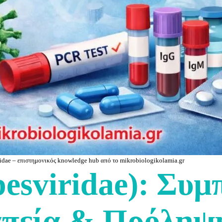
idae – επιστημονικός knowledge hub από το mikrobiologikolamia.gr
pesviridae): Συ
απεία & Πρόληψ