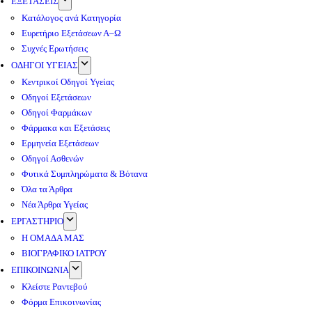
ΕΞΕΤΑΣΕΙΣ
Κατάλογος ανά Κατηγορία
Ευρετήριο Εξετάσεων Α–Ω
Συχνές Ερωτήσεις
ΟΔΗΓΟΙ ΥΓΕΙΑΣ
Κεντρικοί Οδηγοί Υγείας
Οδηγοί Εξετάσεων
Οδηγοί Φαρμάκων
Φάρμακα και Εξετάσεις
Ερμηνεία Εξετάσεων
Οδηγοί Ασθενών
Φυτικά Συμπληρώματα & Βότανα
Όλα τα Άρθρα
Νέα Άρθρα Υγείας
ΕΡΓΑΣΤΗΡΙΟ
Η ΟΜΑΔΑ ΜΑΣ
ΒΙΟΓΡΑΦΙΚΟ ΙΑΤΡΟΥ
ΕΠΙΚΟΙΝΩΝΙΑ
Κλείστε Ραντεβού
Φόρμα Επικοινωνίας