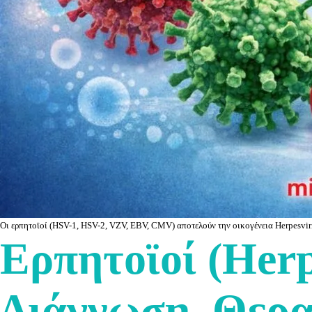
Οι ερπητοϊοί (HSV-1, HSV-2, VZV, EBV, CMV) αποτελούν την οικογένεια Herpesvir
Ερπητοϊοί (Her
Διάγνωση, Θερ