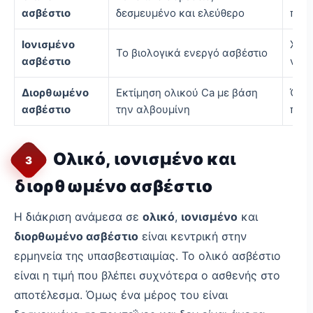
ασβέστιο
δεσμευμένο και ελεύθερο
παρ
Ιονισμένο
Χαμη
Το βιολογικά ενεργό ασβέστιο
ασβέστιο
νεφρ
Διορθωμένο
Εκτίμηση ολικού Ca με βάση
Όταν
ασβέστιο
την αλβουμίνη
προσ
Ολικό, ιονισμένο και
3
διορθωμένο ασβέστιο
Η διάκριση ανάμεσα σε
ολικό
,
ιονισμένο
και
διορθωμένο ασβέστιο
είναι κεντρική στην
ερμηνεία της υπασβεστιαιμίας. Το ολικό ασβέστιο
είναι η τιμή που βλέπει συχνότερα ο ασθενής στο
αποτέλεσμα. Όμως ένα μέρος του είναι