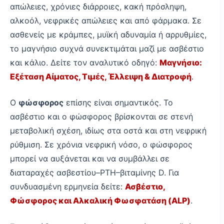
απώλειες, χρόνιες διάρροιες, κακή πρόσληψη,
αλκοόλ, νεφρικές απώλειες και από φάρμακα. Σε
ασθενείς με κράμπες, μυϊκή αδυναμία ή αρρυθμίες,
το μαγνήσιο συχνά συνεκτιμάται μαζί με ασβέστιο
και κάλιο. Δείτε τον αναλυτικό οδηγό:
Μαγνήσιο:
Εξέταση Αίματος, Τιμές, Έλλειψη & Διατροφή
.
Ο
φώσφορος
επίσης είναι σημαντικός. Το
ασβέστιο και ο φώσφορος βρίσκονται σε στενή
μεταβολική σχέση, ιδίως στα οστά και στη νεφρική
ρύθμιση. Σε χρόνια νεφρική νόσο, ο φώσφορος
μπορεί να αυξάνεται και να συμβάλλει σε
διαταραχές ασβεστίου–PTH–βιταμίνης D. Για
συνδυασμένη ερμηνεία δείτε:
Ασβέστιο,
Φώσφορος και Αλκαλική Φωσφατάση (ALP)
.