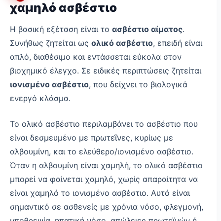
χαμηλό ασβέστιο
Η βασική εξέταση είναι το
ασβέστιο αίματος
.
Συνήθως ζητείται ως
ολικό ασβέστιο
, επειδή είναι
απλό, διαθέσιμο και εντάσσεται εύκολα στον
βιοχημικό έλεγχο. Σε ειδικές περιπτώσεις ζητείται
ιονισμένο ασβέστιο
, που δείχνει το βιολογικά
ενεργό κλάσμα.
Το ολικό ασβέστιο περιλαμβάνει το ασβέστιο που
είναι δεσμευμένο με πρωτεΐνες, κυρίως με
αλβουμίνη, και το ελεύθερο/ιονισμένο ασβέστιο.
Όταν η αλβουμίνη είναι χαμηλή, το ολικό ασβέστιο
μπορεί να φαίνεται χαμηλό, χωρίς απαραίτητα να
είναι χαμηλό το ιονισμένο ασβέστιο. Αυτό είναι
σημαντικό σε ασθενείς με χρόνια νόσο, φλεγμονή,
υποθρεψία, ηπατική νόσο, απώλειες πρωτεϊνών ή