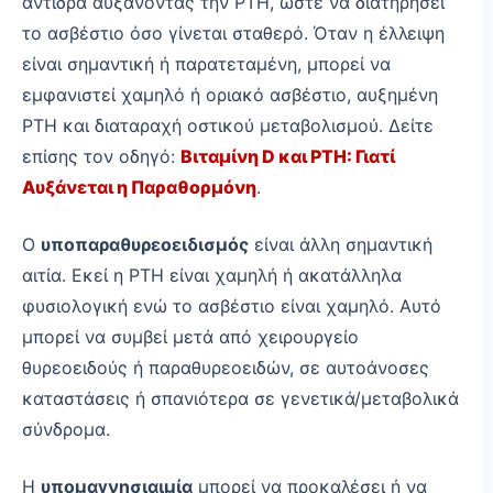
αντιδρά αυξάνοντας την PTH, ώστε να διατηρήσει
το ασβέστιο όσο γίνεται σταθερό. Όταν η έλλειψη
είναι σημαντική ή παρατεταμένη, μπορεί να
εμφανιστεί χαμηλό ή οριακό ασβέστιο, αυξημένη
PTH και διαταραχή οστικού μεταβολισμού. Δείτε
επίσης τον οδηγό:
Βιταμίνη D και PTH: Γιατί
Αυξάνεται η Παραθορμόνη
.
Ο
υποπαραθυρεοειδισμός
είναι άλλη σημαντική
αιτία. Εκεί η PTH είναι χαμηλή ή ακατάλληλα
φυσιολογική ενώ το ασβέστιο είναι χαμηλό. Αυτό
μπορεί να συμβεί μετά από χειρουργείο
θυρεοειδούς ή παραθυρεοειδών, σε αυτοάνοσες
καταστάσεις ή σπανιότερα σε γενετικά/μεταβολικά
σύνδρομα.
Η
υπομαγνησιαιμία
μπορεί να προκαλέσει ή να