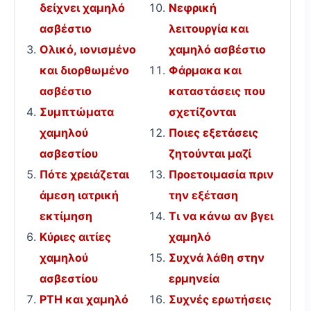
δείχνει χαμηλό
Νεφρική
ασβέστιο
λειτουργία και
Ολικό, ιονισμένο
χαμηλό ασβέστιο
και διορθωμένο
Φάρμακα και
ασβέστιο
καταστάσεις που
Συμπτώματα
σχετίζονται
χαμηλού
Ποιες εξετάσεις
ασβεστίου
ζητούνται μαζί
Πότε χρειάζεται
Προετοιμασία πριν
άμεση ιατρική
την εξέταση
εκτίμηση
Τι να κάνω αν βγει
Κύριες αιτίες
χαμηλό
χαμηλού
Συχνά λάθη στην
ασβεστίου
ερμηνεία
PTH και χαμηλό
Συχνές ερωτήσεις