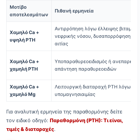
Μοτίβο
Πιθανή ερμηνεία
αποτελεσμάτων
Αντιρρόπηση λόγω έλλειψης βιταμίνης
Χαμηλό Ca +
νεφρικής νόσου, δυσαπορρόφησης ή 
υψηλή PTH
αιτίας
Χαμηλό Ca +
Υποπαραθυρεοειδισμός ή ανεπαρκής
χαμηλή PTH
απάντηση παραθυρεοειδών
Χαμηλό Ca +
Λειτουργική διαταραχή PTH λόγω
χαμηλό Mg
υπομαγνησιαιμίας
Για αναλυτική ερμηνεία της παραθορμόνης δείτε
τον ειδικό οδηγό:
Παραθορμόνη (PTH): Τι είναι,
τιμές & διαταραχές
.