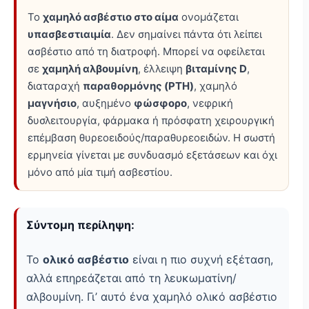
Το
χαμηλό ασβέστιο στο αίμα
ονομάζεται
υπασβεστιαιμία
. Δεν σημαίνει πάντα ότι λείπει
ασβέστιο από τη διατροφή. Μπορεί να οφείλεται
σε
χαμηλή αλβουμίνη
, έλλειψη
βιταμίνης D
,
διαταραχή
παραθορμόνης (PTH)
, χαμηλό
μαγνήσιο
, αυξημένο
φώσφορο
, νεφρική
δυσλειτουργία, φάρμακα ή πρόσφατη χειρουργική
επέμβαση θυρεοειδούς/παραθυρεοειδών. Η σωστή
ερμηνεία γίνεται με συνδυασμό εξετάσεων και όχι
μόνο από μία τιμή ασβεστίου.
Σύντομη περίληψη:
Το
ολικό ασβέστιο
είναι η πιο συχνή εξέταση,
αλλά επηρεάζεται από τη λευκωματίνη/
αλβουμίνη. Γι’ αυτό ένα χαμηλό ολικό ασβέστιο