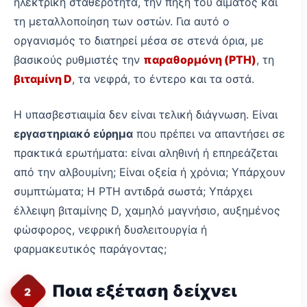
ηλεκτρική σταθερότητα, την πήξη του αίματος και
τη μεταλλοποίηση των οστών. Για αυτό ο
οργανισμός το διατηρεί μέσα σε στενά όρια, με
βασικούς ρυθμιστές την
παραθορμόνη (PTH)
, τη
βιταμίνη D
, τα νεφρά, το έντερο και τα οστά.
Η υπασβεστιαιμία δεν είναι τελική διάγνωση. Είναι
εργαστηριακό εύρημα
που πρέπει να απαντήσει σε
πρακτικά ερωτήματα: είναι αληθινή ή επηρεάζεται
από την αλβουμίνη; Είναι οξεία ή χρόνια; Υπάρχουν
συμπτώματα; Η PTH αντιδρά σωστά; Υπάρχει
έλλειψη βιταμίνης D, χαμηλό μαγνήσιο, αυξημένος
φώσφορος, νεφρική δυσλειτουργία ή
φαρμακευτικός παράγοντας;
Ποια εξέταση δείχνει
2