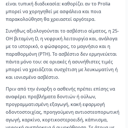
είναι τυπική διαδικασία: καθορίζει αν το Prolia
μπορεί να χορηγηθεί με ασφάλεια και ποια
παρακολούθηση θα χρειαστεί αργότερα.
Συνήθως αξιολογούνται το ασβέστιο αίματος, η 25-
OH βιταμίνη D, η νεφρική λειτουργία και, ανάλογα
με το ιστορικό, ο φώσφορος, το μαγνήσιο και η
παραθορμόνη (PTH). Το ασβέστιο δεν ερμηνεύεται
πάντα μόνο του: σε οριακές ή ασυνήθιστες τιμές
μπορεί να χρειάζεται συσχέτιση με λευκωματίνη ή
και ιονισμένο ασβέστιο.
Πριν από την έναρξη ο ασθενής πρέπει επίσης να
αναφέρει προβλήματα δοντιών ή ούλων,
προγραμματισμένη εξαγωγή, κακή εφαρμογή
οδοντοστοιχίας, προηγούμενη αντιοστεοπορωτική
αγωγή, καρκίνο, κορτικοστεροειδή, κάπνισμα,
νεφρική ανεπάρκεια ή αιμοκάθαρση. Σε άτομα με