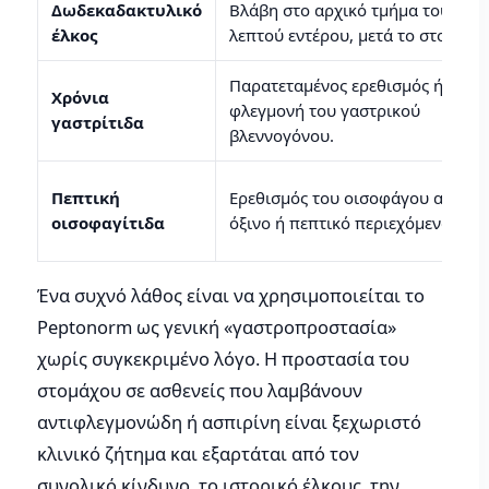
Δωδεκαδακτυλικό
Βλάβη στο αρχικό τμήμα του
έλκος
λεπτού εντέρου, μετά το στομάχι.
Παρατεταμένος ερεθισμός ή
Χρόνια
φλεγμονή του γαστρικού
γαστρίτιδα
βλεννογόνου.
Πεπτική
Ερεθισμός του οισοφάγου από
οισοφαγίτιδα
όξινο ή πεπτικό περιεχόμενο.
Ένα συχνό λάθος είναι να χρησιμοποιείται το
Peptonorm ως γενική «γαστροπροστασία»
χωρίς συγκεκριμένο λόγο. Η προστασία του
στομάχου σε ασθενείς που λαμβάνουν
αντιφλεγμονώδη ή ασπιρίνη είναι ξεχωριστό
κλινικό ζήτημα και εξαρτάται από τον
συνολικό κίνδυνο, το ιστορικό έλκους, την