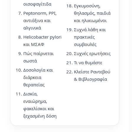
οισοφαγίτιδα
Εγκυμοσύνη,
Peptonorm, PPI,
θηλασμός, παιδιά
αντιόξινα και
και ηλικιωμένοι
αλγινικά
Συχνά λάθη και
Helicobacter pylori
πρακτικές
και ΜΣΑΦ
συμβουλές
Πώς παίρνεται
Συχνές ερωτήσεις
σωστά
Τι να θυμάστε
Δοσολογία και
Κλείστε Ραντεβού
διάρκεια
& Βιβλιογραφία
θεραπείας
Δισκία,
εναιώρημα,
φακελίσκοι και
ξεχασμένη δόση