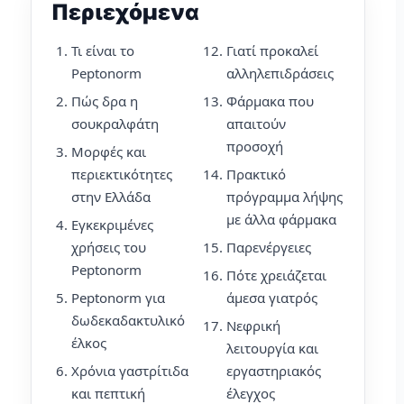
Περιεχόμενα
Τι είναι το
Γιατί προκαλεί
Peptonorm
αλληλεπιδράσεις
Πώς δρα η
Φάρμακα που
σουκραλφάτη
απαιτούν
προσοχή
Μορφές και
περιεκτικότητες
Πρακτικό
στην Ελλάδα
πρόγραμμα λήψης
με άλλα φάρμακα
Εγκεκριμένες
χρήσεις του
Παρενέργειες
Peptonorm
Πότε χρειάζεται
Peptonorm για
άμεσα γιατρός
δωδεκαδακτυλικό
Νεφρική
έλκος
λειτουργία και
Χρόνια γαστρίτιδα
εργαστηριακός
και πεπτική
έλεγχος