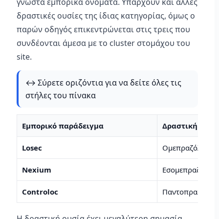
γνωστά εμπορικά ονόματα. Υπάρχουν και άλλες
δραστικές ουσίες της ίδιας κατηγορίας, όμως ο
παρών οδηγός επικεντρώνεται στις τρεις που
συνδέονται άμεσα με το cluster στομάχου του
site.
↔️ Σύρετε οριζόντια για να δείτε όλες τις
στήλες του πίνακα
Εμπορικό παράδειγμα
Δραστική ουσί
Losec
Ομεπραζόλη
Nexium
Εσομεπραζόλη
Controloc
Παντοπραζόλη
Η δραστική ουσία έχει μεγαλύτερη σημασία