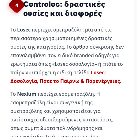
Controloc: δραστικές
4
ουσίες και διαφορές
Το
Losec
περιέχει ομεπραζόλη, μία από τις
περισσότερο χρησιμοποιημένες δραστικές
ουσίες της κατηγορίας. Το άρθρο σύγκρισης δεν
επαναλαμβάνει τον ειδικό branded οδηγό: για
ερωτήματα όπως «Losec δοσολογία» ή «πότε το
παίρνω» υπάρχει η ειδική σελίδα
Losec:
Δοσολογία, Πότε το Παίρνω & Παρενέργειες
.
Το
Nexium
περιέχει εσομεπραζόλη. Η
εσομεπραζόλη είναι συγγενική της
ομεπραζόλης και χρησιμοποιείται για
αντίστοιχες οξεοεξαρτώμενες καταστάσεις,
όπως συμπτώματα παλινδρόμησης και
οισοφαγίτιδα. Το ότι ένα προϊόν είναι