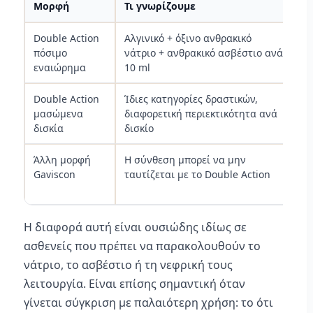
Μορφή
Τι γνωρίζουμε
Τι
Double Action
Αλγινικό + όξινο ανθρακικό
Δό
πόσιμο
νάτριο + ανθρακικό ασβέστιο ανά
νά
εναιώρημα
10 ml
Double Action
Ίδιες κατηγορίες δραστικών,
Αρ
μασώμενα
διαφορετική περιεκτικότητα ανά
νά
δισκία
δισκίο
Άλλη μορφή
Η σύνθεση μπορεί να μην
Δρ
Gaviscon
ταυτίζεται με το Double Action
πρ
οδ
Η διαφορά αυτή είναι ουσιώδης ιδίως σε
ασθενείς που πρέπει να παρακολουθούν το
νάτριο, το ασβέστιο ή τη νεφρική τους
λειτουργία. Είναι επίσης σημαντική όταν
γίνεται σύγκριση με παλαιότερη χρήση: το ότι