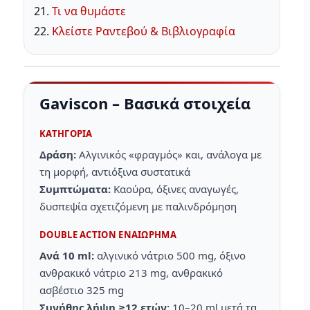
Τι να θυμάστε
Κλείστε Ραντεβού & Βιβλιογραφία
Gaviscon – Βασικά στοιχεία
ΚΑΤΗΓΟΡΊΑ
Δράση:
Αλγινικός «φραγμός» και, ανάλογα με
τη μορφή, αντιόξινα συστατικά
Συμπτώματα:
Καούρα, όξινες αναγωγές,
δυσπεψία σχετιζόμενη με παλινδρόμηση
DOUBLE ACTION ΕΝΑΙΏΡΗΜΑ
Ανά 10 ml:
αλγινικό νάτριο 500 mg, όξινο
ανθρακικό νάτριο 213 mg, ανθρακικό
ασβέστιο 325 mg
Συνήθης λήψη ≥12 ετών:
10–20 ml μετά τα