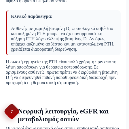
υψηλό ή οριακά υψηλό ασβέστιο.
Κλινικό παράδειγμα:
Ασθενής με χαμηλή βιταμίνη D, φυσιολογικό ασβέστιο
και αυξημένη PTH μπορεί να έχει αντιρροπιστική
αύξηση PTH λόγω έλλειψης βιταμίνης D. Αν όμως
υπάρχει αυξημένο ασβέστιο και μη κατασταλμένη PTH,
χρειάζεται διαφορετική διερεύνηση.
Η σωστή ερμηνεία της PTH είναι πολύ χρήσιμη πριν από τη
λήψη αποφάσεων για θεραπεία οστεοπόρωσης. Σε
ορισμένους ασθενείς, πρώτα πρέπει να διορθωθεί η βιταμίνη
D ή να διερευνηθεί πιθανή παραθυρεοειδική διαταραχή πριν
προχωρήσει η θεραπευτική στρατηγική.
Νεφρική λειτουργία, eGFR και
7
μεταβολισμός οστών
Οι νεφροί έχουν κεντρικό ρόλο στον μεταβολισμό ασβεστίου,