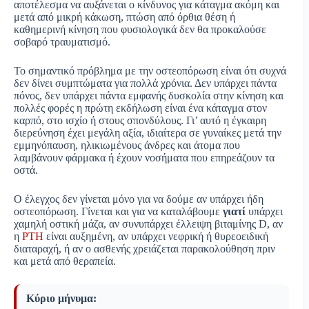
αποτέλεσμα να αυξάνεται ο κίνδυνος για κάταγμα ακόμη και
μετά από μικρή κάκωση, πτώση από όρθια θέση ή
καθημερινή κίνηση που φυσιολογικά δεν θα προκαλούσε
σοβαρό τραυματισμό.
Το σημαντικό πρόβλημα με την οστεοπόρωση είναι ότι συχνά
δεν δίνει συμπτώματα για πολλά χρόνια. Δεν υπάρχει πάντα
πόνος, δεν υπάρχει πάντα εμφανής δυσκολία στην κίνηση και
πολλές φορές η πρώτη εκδήλωση είναι ένα κάταγμα στον
καρπό, στο ισχίο ή στους σπονδύλους. Γι’ αυτό η έγκαιρη
διερεύνηση έχει μεγάλη αξία, ιδιαίτερα σε γυναίκες μετά την
εμμηνόπαυση, ηλικιωμένους άνδρες και άτομα που
λαμβάνουν φάρμακα ή έχουν νοσήματα που επηρεάζουν τα
οστά.
Ο έλεγχος δεν γίνεται μόνο για να δούμε αν υπάρχει ήδη
οστεοπόρωση. Γίνεται και για να καταλάβουμε
γιατί
υπάρχει
χαμηλή οστική μάζα, αν συνυπάρχει έλλειψη βιταμίνης D, αν
η
PTH
είναι αυξημένη, αν υπάρχει νεφρική ή θυρεοειδική
διαταραχή, ή αν ο ασθενής χρειάζεται παρακολούθηση πριν
και μετά από θεραπεία.
Κύριο μήνυμα: