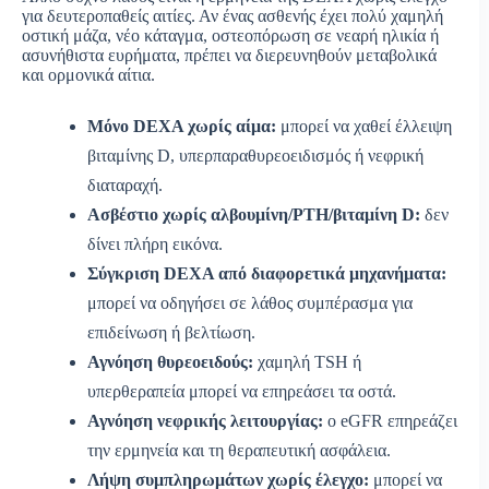
για δευτεροπαθείς αιτίες. Αν ένας ασθενής έχει πολύ χαμηλή
οστική μάζα, νέο κάταγμα, οστεοπόρωση σε νεαρή ηλικία ή
ασυνήθιστα ευρήματα, πρέπει να διερευνηθούν μεταβολικά
και ορμονικά αίτια.
Μόνο DEXA χωρίς αίμα:
μπορεί να χαθεί έλλειψη
βιταμίνης D, υπερπαραθυρεοειδισμός ή νεφρική
διαταραχή.
Ασβέστιο χωρίς αλβουμίνη/PTH/βιταμίνη D:
δεν
δίνει πλήρη εικόνα.
Σύγκριση DEXA από διαφορετικά μηχανήματα:
μπορεί να οδηγήσει σε λάθος συμπέρασμα για
επιδείνωση ή βελτίωση.
Αγνόηση θυρεοειδούς:
χαμηλή TSH ή
υπερθεραπεία μπορεί να επηρεάσει τα οστά.
Αγνόηση νεφρικής λειτουργίας:
ο eGFR επηρεάζει
την ερμηνεία και τη θεραπευτική ασφάλεια.
Λήψη συμπληρωμάτων χωρίς έλεγχο:
μπορεί να