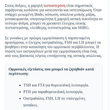
Στους άνδρες, η χαμηλή
τεστοστερόνη
είναι σημαντικός
παράγοντας κινδύνου για οστεοπενία και οστεοπόρωση. Όταν
υπάρχει μειωμένη libido, κόπωση, απώλεια μυϊκής μάζας,
γυναικομαστία, υπογονιμότητα ή χαμηλή οστική πυκνότητα σε
νεότερο άνδρα, μπορεί να χρειαστεί έλεγχος ολικής
τεστοστερόνης, ελεύθερης τεστοστερόνης και SHBG.
Σε γυναίκες με πρώιμη εμμηνόπαυση ή παρατεταμένη
αμηνόρροια, ο έλεγχος οιστραδιόλης, FSH και LH μπορεί να
βοηθήσει στην κατανόηση του ορμονικού περιβάλλοντος. Η
πτώση των οιστρογόνων μετά την εμμηνόπαυση είναι ένας
από τους βασικούς λόγους επιτάχυνσης της οστικής απώλειας.
Ορμονικές εξετάσεις που μπορεί να ζητηθούν κατά
περίπτωση:
TSH και FT4 για θυρεοειδική λειτουργία.
PTH για παραθυρεοειδική λειτουργία.
Οιστραδιόλη, FSH, LH σε επιλεγμένες
γυναίκες.