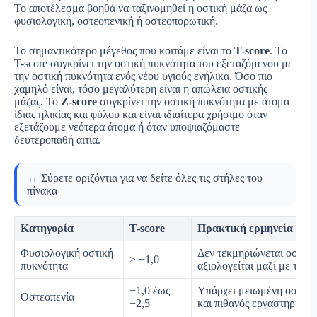
Το αποτέλεσμα βοηθά να ταξινομηθεί η οστική μάζα ως
φυσιολογική, οστεοπενική ή οστεοπορωτική.
Το σημαντικότερο μέγεθος που κοιτάμε είναι το
T-score
. Το
T-score συγκρίνει την οστική πυκνότητα του εξεταζόμενου με
την οστική πυκνότητα ενός νέου υγιούς ενήλικα. Όσο πιο
χαμηλό είναι, τόσο μεγαλύτερη είναι η απώλεια οστικής
μάζας. Το
Z-score
συγκρίνει την οστική πυκνότητα με άτομα
ίδιας ηλικίας και φύλου και είναι ιδιαίτερα χρήσιμο όταν
εξετάζουμε νεότερα άτομα ή όταν υποψιαζόμαστε
δευτεροπαθή αιτία.
↔️ Σύρετε οριζόντια για να δείτε όλες τις στήλες του
πίνακα
Κατηγορία
T-score
Πρακτική ερμηνεία
Φυσιολογική οστική
Δεν τεκμηριώνεται οστεοπ
≥ −1,0
πυκνότητα
αξιολογείται μαζί με το ισ
−1,0 έως
Υπάρχει μειωμένη οστική
Οστεοπενία
−2,5
και πιθανός εργαστηριακό