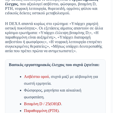
έλεγχος
, που αξιολογεί ασβέστιο, φώσφορο, βιταμίνη D,
PTH, νεφρική λειτουργία, θυρεοειδή, ορμόνες φύλου και
ειδικούς δείκτες οστικού μεταβολισμού.
Η DEXA απαντά κυρίως στο ερώτημα: «Υπάρχει χαμηλή
οστική πυκνότητα;». Οι εξετάσεις αίματος απαντούν σε άλλα
κρίσιμα ερωτήματα: «Υπάρχει έλλειψη βιταμίνης D;», «Η
παραθορμόνη είναι αυξημένη;», «Υπάρχει διαταραχή
ασβεστίου ή φωσφόρου;», «Η νεφρική λειτουργία επιτρέπει
συγκεκριμένες θεραπείες;», «Μήπως υπάρχει δευτεροπαθής
αιτία που πρέπει πρώτα να αντιμετωπιστεί;».
Βασικός εργαστηριακός έλεγχος που συχνά ζητείται:
Ασβέστιο ορού
, συχνά μαζί με αλβουμίνη για
σωστή ερμηνεία.
Φώσφορος, μαγνήσιο και αλκαλική
φωσφατάση.
Βιταμίνη D / 25(OH)D
.
Παραθορμόνη (PTH)
.