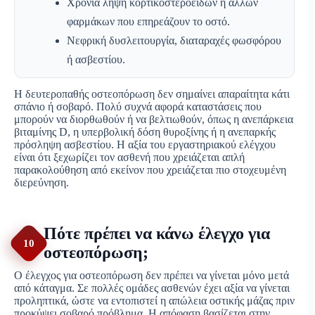
Χρόνια λήψη κορτικοστεροειδών ή άλλων
φαρμάκων που επηρεάζουν το οστό.
Νεφρική δυσλειτουργία, διαταραχές φωσφόρου
ή ασβεστίου.
Η δευτεροπαθής οστεοπόρωση δεν σημαίνει απαραίτητα κάτι
σπάνιο ή σοβαρό. Πολύ συχνά αφορά καταστάσεις που
μπορούν να διορθωθούν ή να βελτιωθούν, όπως η ανεπάρκεια
βιταμίνης D, η υπερβολική δόση θυροξίνης ή η ανεπαρκής
πρόσληψη ασβεστίου. Η αξία του εργαστηριακού ελέγχου
είναι ότι ξεχωρίζει τον ασθενή που χρειάζεται απλή
παρακολούθηση από εκείνον που χρειάζεται πιο στοχευμένη
διερεύνηση.
Πότε πρέπει να κάνω έλεγχο για
10
οστεοπόρωση;
Ο έλεγχος για οστεοπόρωση δεν πρέπει να γίνεται μόνο μετά
από κάταγμα. Σε πολλές ομάδες ασθενών έχει αξία να γίνεται
προληπτικά, ώστε να εντοπιστεί η απώλεια οστικής μάζας πριν
προκύψει σοβαρό πρόβλημα. Η απόφαση βασίζεται στην