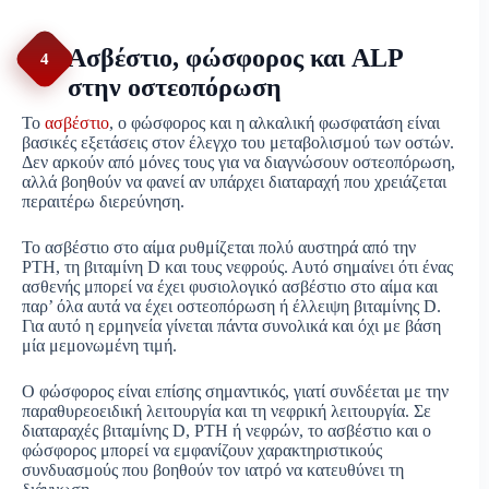
Ασβέστιο, φώσφορος και ALP
4
στην οστεοπόρωση
Το
ασβέστιο
, ο φώσφορος και η αλκαλική φωσφατάση είναι
βασικές εξετάσεις στον έλεγχο του μεταβολισμού των οστών.
Δεν αρκούν από μόνες τους για να διαγνώσουν οστεοπόρωση,
αλλά βοηθούν να φανεί αν υπάρχει διαταραχή που χρειάζεται
περαιτέρω διερεύνηση.
Το ασβέστιο στο αίμα ρυθμίζεται πολύ αυστηρά από την
PTH, τη βιταμίνη D και τους νεφρούς. Αυτό σημαίνει ότι ένας
ασθενής μπορεί να έχει φυσιολογικό ασβέστιο στο αίμα και
παρ’ όλα αυτά να έχει οστεοπόρωση ή έλλειψη βιταμίνης D.
Για αυτό η ερμηνεία γίνεται πάντα συνολικά και όχι με βάση
μία μεμονωμένη τιμή.
Ο φώσφορος είναι επίσης σημαντικός, γιατί συνδέεται με την
παραθυρεοειδική λειτουργία και τη νεφρική λειτουργία. Σε
διαταραχές βιταμίνης D, PTH ή νεφρών, το ασβέστιο και ο
φώσφορος μπορεί να εμφανίζουν χαρακτηριστικούς
συνδυασμούς που βοηθούν τον ιατρό να κατευθύνει τη