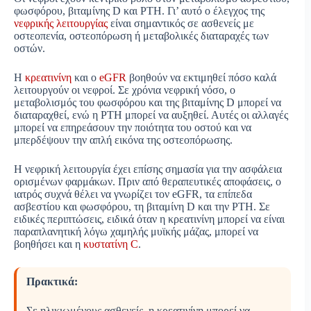
φωσφόρου, βιταμίνης D και PTH. Γι’ αυτό ο έλεγχος της
νεφρικής λειτουργίας
είναι σημαντικός σε ασθενείς με
οστεοπενία, οστεοπόρωση ή μεταβολικές διαταραχές των
οστών.
Η
κρεατινίνη
και ο
eGFR
βοηθούν να εκτιμηθεί πόσο καλά
λειτουργούν οι νεφροί. Σε χρόνια νεφρική νόσο, ο
μεταβολισμός του φωσφόρου και της βιταμίνης D μπορεί να
διαταραχθεί, ενώ η PTH μπορεί να αυξηθεί. Αυτές οι αλλαγές
μπορεί να επηρεάσουν την ποιότητα του οστού και να
μπερδέψουν την απλή εικόνα της οστεοπόρωσης.
Η νεφρική λειτουργία έχει επίσης σημασία για την ασφάλεια
ορισμένων φαρμάκων. Πριν από θεραπευτικές αποφάσεις, ο
ιατρός συχνά θέλει να γνωρίζει τον eGFR, τα επίπεδα
ασβεστίου και φωσφόρου, τη βιταμίνη D και την PTH. Σε
ειδικές περιπτώσεις, ειδικά όταν η κρεατινίνη μπορεί να είναι
παραπλανητική λόγω χαμηλής μυϊκής μάζας, μπορεί να
βοηθήσει και η
κυστατίνη C
.
Πρακτικά:
Σε ηλικιωμένους ασθενείς, η κρεατινίνη μπορεί να