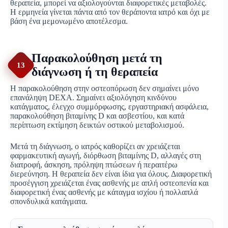
θεραπεία, μπορεί να αξιολογούνται διαφορετικές μεταβολές.
Η ερμηνεία γίνεται πάντα από τον θεράποντα ιατρό και όχι με
βάση ένα μεμονωμένο αποτέλεσμα.
Παρακολούθηση μετά τη
13
διάγνωση ή τη θεραπεία
Η παρακολούθηση στην οστεοπόρωση δεν σημαίνει μόνο
επανάληψη DEXA. Σημαίνει αξιολόγηση κινδύνου
κατάγματος, έλεγχο συμμόρφωσης, εργαστηριακή ασφάλεια,
παρακολούθηση βιταμίνης D και ασβεστίου, και κατά
περίπτωση εκτίμηση δεικτών οστικού μεταβολισμού.
Μετά τη διάγνωση, ο ιατρός καθορίζει αν χρειάζεται
φαρμακευτική αγωγή, διόρθωση βιταμίνης D, αλλαγές στη
διατροφή, άσκηση, πρόληψη πτώσεων ή περαιτέρω
διερεύνηση. Η θεραπεία δεν είναι ίδια για όλους. Διαφορετική
προσέγγιση χρειάζεται ένας ασθενής με απλή οστεοπενία και
διαφορετική ένας ασθενής με κάταγμα ισχίου ή πολλαπλά
σπονδυλικά κατάγματα.