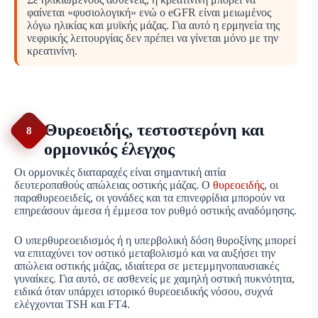
φαίνεται «φυσιολογική» ενώ ο eGFR είναι μειωμένος
λόγω ηλικίας και μυϊκής μάζας. Για αυτό η ερμηνεία της
νεφρικής λειτουργίας δεν πρέπει να γίνεται μόνο με την
κρεατινίνη.
Θυρεοειδής, τεστοστερόνη και
8
ορμονικός έλεγχος
Οι ορμονικές διαταραχές είναι σημαντική αιτία
δευτεροπαθούς απώλειας οστικής μάζας. Ο
θυρεοειδής
, οι
παραθυρεοειδείς, οι γονάδες και τα επινεφρίδια μπορούν να
επηρεάσουν άμεσα ή έμμεσα τον ρυθμό οστικής αναδόμησης.
Ο υπερθυρεοειδισμός ή η υπερβολική δόση θυροξίνης μπορεί
να επιταχύνει τον οστικό μεταβολισμό και να αυξήσει την
απώλεια οστικής μάζας, ιδιαίτερα σε μετεμμηνοπαυσιακές
γυναίκες. Για αυτό, σε ασθενείς με χαμηλή οστική πυκνότητα,
ειδικά όταν υπάρχει ιστορικό θυρεοειδικής νόσου, συχνά
ελέγχονται TSH και FT4.