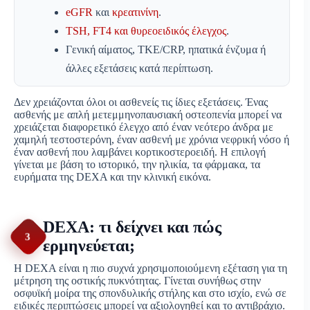
eGFR
και
κρεατινίνη
.
TSH, FT4 και θυρεοειδικός έλεγχος
.
Γενική αίματος, ΤΚΕ/CRP, ηπατικά ένζυμα ή
άλλες εξετάσεις κατά περίπτωση.
Δεν χρειάζονται όλοι οι ασθενείς τις ίδιες εξετάσεις. Ένας
ασθενής με απλή μετεμμηνοπαυσιακή οστεοπενία μπορεί να
χρειάζεται διαφορετικό έλεγχο από έναν νεότερο άνδρα με
χαμηλή τεστοστερόνη, έναν ασθενή με χρόνια νεφρική νόσο ή
έναν ασθενή που λαμβάνει κορτικοστεροειδή. Η επιλογή
γίνεται με βάση το ιστορικό, την ηλικία, τα φάρμακα, τα
ευρήματα της DEXA και την κλινική εικόνα.
DEXA: τι δείχνει και πώς
3
ερμηνεύεται;
Η DEXA είναι η πιο συχνά χρησιμοποιούμενη εξέταση για τη
μέτρηση της οστικής πυκνότητας. Γίνεται συνήθως στην
οσφυϊκή μοίρα της σπονδυλικής στήλης και στο ισχίο, ενώ σε
ειδικές περιπτώσεις μπορεί να αξιολογηθεί και το αντιβράχιο.