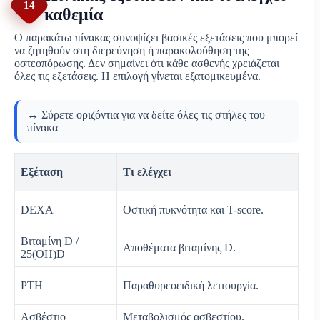
14
καθεμία
Ο παρακάτω πίνακας συνοψίζει βασικές εξετάσεις που μπορεί
να ζητηθούν στη διερεύνηση ή παρακολούθηση της
οστεοπόρωσης. Δεν σημαίνει ότι κάθε ασθενής χρειάζεται
όλες τις εξετάσεις. Η επιλογή γίνεται εξατομικευμένα.
↔️ Σύρετε οριζόντια για να δείτε όλες τις στήλες του
πίνακα
Εξέταση
Τι ελέγχει
Πό
Διά
DEXA
Οστική πυκνότητα και T-score.
κιν
Βιταμίνη D /
Αποθέματα βιταμίνης D.
Έλ
25(OH)D
Υπ
PTH
Παραθυρεοειδική λειτουργία.
D.
Ασβέστιο
Μεταβολισμός ασβεστίου.
Πρι