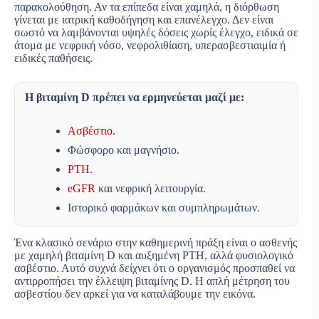
παρακολούθηση. Αν τα επίπεδα είναι χαμηλά, η διόρθωση
γίνεται με ιατρική καθοδήγηση και επανέλεγχο. Δεν είναι
σωστό να λαμβάνονται υψηλές δόσεις χωρίς έλεγχο, ειδικά σε
άτομα με νεφρική νόσο, νεφρολιθίαση, υπερασβεστιαιμία ή
ειδικές παθήσεις.
Η βιταμίνη D πρέπει να ερμηνεύεται μαζί με:
Ασβέστιο
.
Φώσφορο και μαγνήσιο.
PTH
.
eGFR
και νεφρική λειτουργία.
Ιστορικό φαρμάκων και συμπληρωμάτων.
Ένα κλασικό σενάριο στην καθημερινή πράξη είναι ο ασθενής
με χαμηλή βιταμίνη D και αυξημένη PTH, αλλά φυσιολογικό
ασβέστιο. Αυτό συχνά δείχνει ότι ο οργανισμός προσπαθεί να
αντιρροπήσει την έλλειψη βιταμίνης D. Η απλή μέτρηση του
ασβεστίου δεν αρκεί για να καταλάβουμε την εικόνα.