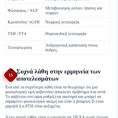
Μεταβολισμός οστών, ήπατος και
Δια
Φώσφορος / ALP
νεφρών.
δρα
Κρεατινίνη / eGFR
Νεφρική λειτουργία.
Πρι
TSH / FT4
Θυρεοειδική λειτουργία.
Υπο
Ανδρογονική κατάσταση στους
Άνδ
Τεστοστερόνη
άνδρες.
υπ
Συχνά λάθη στην ερμηνεία των
15
αποτελεσμάτων
Ένα από τα συχνότερα λάθη είναι να θεωρούμε ότι μια
φυσιολογική τιμή ασβεστίου αποκλείει πρόβλημα στα οστά.
Το ασβέστιο στο αίμα ρυθμίζεται αυστηρά και μπορεί να
παραμένει φυσιολογικό ακόμη και όταν η βιταμίνη D είναι
χαμηλή ή η PTH είναι αυξημένη.
Άλλο συχνό λάθος είναι η ερμηνεία της DEXA χωρίς έλεγχο