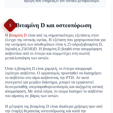
αγωγή που επηρεάζει τον οστικό μεταβολισμό.
Βιταμίνη D και οστεοπόρωση
5
Η
βιταμίνη D
είναι από τις σημαντικότερες εξετάσεις στον
έλεγχο της οστικής υγείας. Η εξέταση που χρησιμοποιείται για
την εκτίμηση των αποθεμάτων είναι η 25-υδροξυβιταμίνη D,
δηλαδή η 25(OH)D. Η βιταμίνη D βοηθά στην απορρόφηση
ασβεστίου από το έντερο και συμμετέχει στη σωστή
μεταλλοποίηση των οστών.
Όταν η βιταμίνη D είναι χαμηλή, το έντερο απορροφά
λιγότερο ασβέστιο. Ο οργανισμός προσπαθεί να διατηρήσει
το ασβέστιο στο αίμα αυξάνοντας την PTH. Αν αυτό
συνεχιστεί για μεγάλο διάστημα, μπορεί να εμφανιστεί
δευτεροπαθής υπερπαραθυρεοειδισμός και αυξημένη οστική
απορρόφηση. Με απλά λόγια, το σώμα διατηρεί το ασβέστιο
του αίματος σε βάρος των οστών.
Η μέτρηση της βιταμίνης D είναι ιδιαίτερα χρήσιμη πριν από
την έναρξη θεραπείας οστεοπόρωσης και κατά την