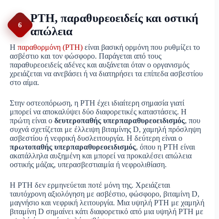
PTH, παραθυρεοειδείς και οστική
6
απώλεια
Η
παραθορμόνη (PTH)
είναι βασική ορμόνη που ρυθμίζει το
ασβέστιο και τον φώσφορο. Παράγεται από τους
παραθυρεοειδείς αδένες και αυξάνεται όταν ο οργανισμός
χρειάζεται να ανεβάσει ή να διατηρήσει τα επίπεδα ασβεστίου
στο αίμα.
Στην οστεοπόρωση, η PTH έχει ιδιαίτερη σημασία γιατί
μπορεί να αποκαλύψει δύο διαφορετικές καταστάσεις. Η
πρώτη είναι ο
δευτεροπαθής υπερπαραθυρεοειδισμός
, που
συχνά σχετίζεται με έλλειψη βιταμίνης D, χαμηλή πρόσληψη
ασβεστίου ή νεφρική δυσλειτουργία. Η δεύτερη είναι ο
πρωτοπαθής υπερπαραθυρεοειδισμός
, όπου η PTH είναι
ακατάλληλα αυξημένη και μπορεί να προκαλέσει απώλεια
οστικής μάζας, υπερασβεστιαιμία ή νεφρολιθίαση.
Η PTH δεν ερμηνεύεται ποτέ μόνη της. Χρειάζεται
ταυτόχρονη αξιολόγηση με ασβέστιο, φώσφορο, βιταμίνη D,
μαγνήσιο και νεφρική λειτουργία. Μια υψηλή PTH με χαμηλή
βιταμίνη D σημαίνει κάτι διαφορετικό από μια υψηλή PTH με