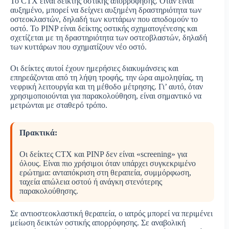
Το CTX είναι δείκτης οστικής απορρόφησης. Όταν είναι
αυξημένο, μπορεί να δείχνει αυξημένη δραστηριότητα των
οστεοκλαστών, δηλαδή των κυττάρων που αποδομούν το
οστό. Το PINP είναι δείκτης οστικής σχηματογένεσης και
σχετίζεται με τη δραστηριότητα των οστεοβλαστών, δηλαδή
των κυττάρων που σχηματίζουν νέο οστό.
Οι δείκτες αυτοί έχουν ημερήσιες διακυμάνσεις και
επηρεάζονται από τη λήψη τροφής, την ώρα αιμοληψίας, τη
νεφρική λειτουργία και τη μέθοδο μέτρησης. Γι’ αυτό, όταν
χρησιμοποιούνται για παρακολούθηση, είναι σημαντικό να
μετρώνται με σταθερό τρόπο.
Πρακτικά:
Οι δείκτες CTX και PINP δεν είναι «screening» για
όλους. Είναι πιο χρήσιμοι όταν υπάρχει συγκεκριμένο
ερώτημα: ανταπόκριση στη θεραπεία, συμμόρφωση,
ταχεία απώλεια οστού ή ανάγκη στενότερης
παρακολούθησης.
Σε αντιοστεοκλαστική θεραπεία, ο ιατρός μπορεί να περιμένει
μείωση δεικτών οστικής απορρόφησης. Σε αναβολική