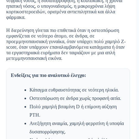
νεφρική νόσος, η δυσαπορρόφηση, η κοιλιοκάκη, η χρόνια
ηπατική νόσος, ο υπογοναδισμός, η μακροχρόνια λήψη
κορτικοστεροειδών, ορισμένα αντιεπιληπτικά και άλλα
φάρμακα.
Η διερεύνηση γίνεται πιο επιθετικά όταν η οστεοπόρωση
εμφανίζεται σε νεότερο άτομο, σε άνδρα, σε
προεμμηνοπαυσιακή γυναίκα, όταν υπάρχει πολύ χαμηλό Z-
score, όταν υπάρχουν επαναλαμβανόμενα κατάγματα ή όταν
τα εργαστηριακά ευρήματα δεν ταιριάζουν με μια απλή
μετεμμηνοπαυσιακή εικόνα.
Ενδείξεις για πιο αναλυτικό έλεγχο:
Κάταγμα ευθραυστότητας σε νεότερη ηλικία.
Οστεοπόρωση σε άνδρα χωρίς προφανή αιτία.
Πολύ χαμηλή βιταμίνη D ή επίμονη αύξηση
PTH.
Ανεξήγητη αναιμία, χαμηλή φερριτίνη ή υποψία
δυσαπορρόφησης.