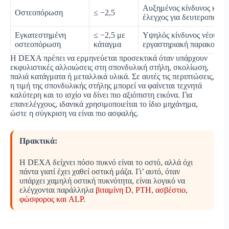
Αυξημένος κίνδυνος κατάγ
Οστεοπόρωση
≤ −2,5
έλεγχος για δευτεροπαθείς 
Εγκατεστημένη
≤ −2,5 με
Υψηλός κίνδυνος νέου κατ
οστεοπόρωση
κάταγμα
εργαστηριακή παρακολού
Η DEXA πρέπει να ερμηνεύεται προσεκτικά όταν υπάρχουν
εκφυλιστικές αλλοιώσεις στη σπονδυλική στήλη, σκολίωση,
παλιά κατάγματα ή μεταλλικά υλικά. Σε αυτές τις περιπτώσεις,
η τιμή της σπονδυλικής στήλης μπορεί να φαίνεται τεχνητά
καλύτερη και το ισχίο να δίνει πιο αξιόπιστη εικόνα. Για
επανελέγχους, ιδανικά χρησιμοποιείται το ίδιο μηχάνημα,
ώστε η σύγκριση να είναι πιο ασφαλής.
Πρακτικά:
Η DEXA δείχνει πόσο πυκνό είναι το οστό, αλλά όχι
πάντα γιατί έχει χαθεί οστική μάζα. Γι’ αυτό, όταν
υπάρχει χαμηλή οστική πυκνότητα, είναι λογικό να
ελέγχονται παράλληλα
βιταμίνη D
,
PTH
,
ασβέστιο,
φώσφορος και ALP
.