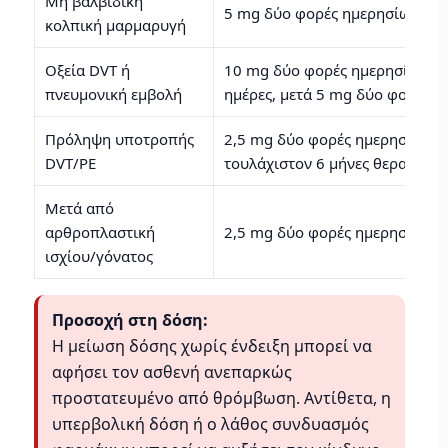
Μη βαλβιδική
5 mg δύο φορές ημερησίως
κολπική μαρμαρυγή
Οξεία DVT ή
10 mg δύο φορές ημερησίως γι
πνευμονική εμβολή
ημέρες, μετά 5 mg δύο φορές 
Πρόληψη υποτροπής
2,5 mg δύο φορές ημερησίως μ
DVT/PE
τουλάχιστον 6 μήνες θεραπείας
Μετά από
αρθροπλαστική
2,5 mg δύο φορές ημερησίως
ισχίου/γόνατος
Προσοχή στη δόση:
Η μείωση δόσης χωρίς ένδειξη μπορεί να
αφήσει τον ασθενή ανεπαρκώς
προστατευμένο από θρόμβωση. Αντίθετα, η
υπερβολική δόση ή ο λάθος συνδυασμός