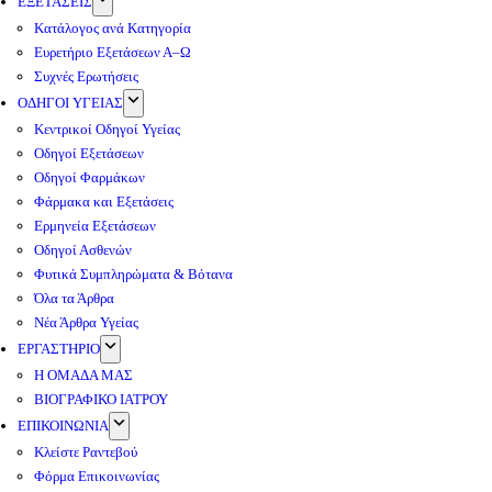
ΕΞΕΤΑΣΕΙΣ
Κατάλογος ανά Κατηγορία
Ευρετήριο Εξετάσεων Α–Ω
Συχνές Ερωτήσεις
ΟΔΗΓΟΙ ΥΓΕΙΑΣ
Κεντρικοί Οδηγοί Υγείας
Οδηγοί Εξετάσεων
Οδηγοί Φαρμάκων
Φάρμακα και Εξετάσεις
Ερμηνεία Εξετάσεων
Οδηγοί Ασθενών
Φυτικά Συμπληρώματα & Βότανα
Όλα τα Άρθρα
Νέα Άρθρα Υγείας
ΕΡΓΑΣΤΗΡΙΟ
Η ΟΜΑΔΑ ΜΑΣ
ΒΙΟΓΡΑΦΙΚΟ ΙΑΤΡΟΥ
ΕΠΙΚΟΙΝΩΝΙΑ
Κλείστε Ραντεβού
Φόρμα Επικοινωνίας