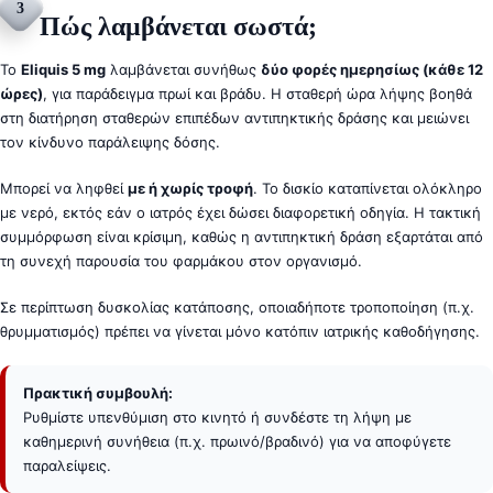
3
Πώς λαμβάνεται σωστά;
Το
Eliquis 5 mg
λαμβάνεται συνήθως
δύο φορές ημερησίως (κάθε 12
ώρες)
, για παράδειγμα πρωί και βράδυ. Η σταθερή ώρα λήψης βοηθά
στη διατήρηση σταθερών επιπέδων αντιπηκτικής δράσης και μειώνει
τον κίνδυνο παράλειψης δόσης.
Μπορεί να ληφθεί
με ή χωρίς τροφή
. Το δισκίο καταπίνεται ολόκληρο
με νερό, εκτός εάν ο ιατρός έχει δώσει διαφορετική οδηγία. Η τακτική
συμμόρφωση είναι κρίσιμη, καθώς η αντιπηκτική δράση εξαρτάται από
τη συνεχή παρουσία του φαρμάκου στον οργανισμό.
Σε περίπτωση δυσκολίας κατάποσης, οποιαδήποτε τροποποίηση (π.χ.
θρυμματισμός) πρέπει να γίνεται μόνο κατόπιν ιατρικής καθοδήγησης.
Πρακτική συμβουλή:
Ρυθμίστε υπενθύμιση στο κινητό ή συνδέστε τη λήψη με
καθημερινή συνήθεια (π.χ. πρωινό/βραδινό) για να αποφύγετε
παραλείψεις.