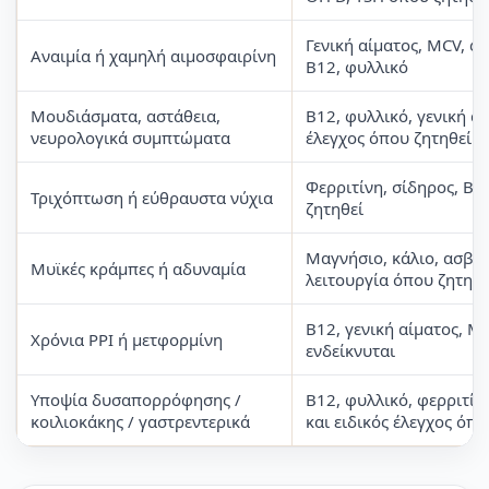
Γενική αίματος, MCV, φε
Αναιμία ή χαμηλή αιμοσφαιρίνη
B12, φυλλικό
Μουδιάσματα, αστάθεια,
B12, φυλλικό, γενική αί
νευρολογικά συμπτώματα
έλεγχος όπου ζητηθεί
Φερριτίνη, σίδηρος, B1
Τριχόπτωση ή εύθραυστα νύχια
ζητηθεί
Μαγνήσιο, κάλιο, ασβέσ
Μυϊκές κράμπες ή αδυναμία
λειτουργία όπου ζητηθε
B12, γενική αίματος, M
Χρόνια PPI ή μετφορμίνη
ενδείκνυται
Υποψία δυσαπορρόφησης /
B12, φυλλικό, φερριτίν
κοιλιοκάκης / γαστρεντερικά
και ειδικός έλεγχος όπο