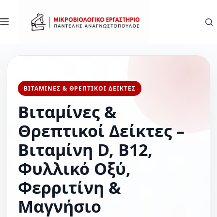
Μετάβαση
στο
περιεχόμενο
ΒΙΤΑΜΙΝΕΣ & ΘΡΕΠΤΙΚΟΙ ΔΕΙΚΤΕΣ
Βιταμίνες &
Θρεπτικοί Δείκτες –
Βιταμίνη D, B12,
Φυλλικό Οξύ,
Φερριτίνη &
Μαγνήσιο