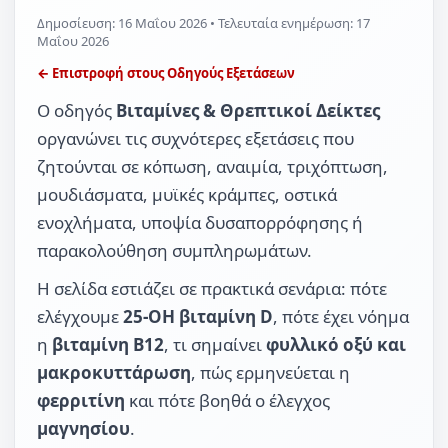
Δημοσίευση:
16 Μαΐου 2026
• Τελευταία ενημέρωση:
17
Μαΐου 2026
← Επιστροφή στους Οδηγούς Εξετάσεων
Ο οδηγός
Βιταμίνες & Θρεπτικοί Δείκτες
οργανώνει τις συχνότερες εξετάσεις που
ζητούνται σε κόπωση, αναιμία, τριχόπτωση,
μουδιάσματα, μυϊκές κράμπες, οστικά
ενοχλήματα, υποψία δυσαπορρόφησης ή
παρακολούθηση συμπληρωμάτων.
Η σελίδα εστιάζει σε πρακτικά σενάρια: πότε
ελέγχουμε
25-OH βιταμίνη D
, πότε έχει νόημα
η
βιταμίνη B12
, τι σημαίνει
φυλλικό οξύ και
μακροκυττάρωση
, πώς ερμηνεύεται η
φερριτίνη
και πότε βοηθά ο έλεγχος
μαγνησίου
.