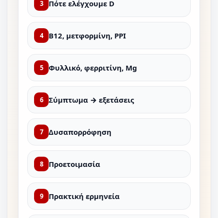
Πότε ελέγχουμε D
3
B12, μετφορμίνη, PPI
4
Φυλλικό, φερριτίνη, Mg
5
Σύμπτωμα → εξετάσεις
6
Δυσαπορρόφηση
7
Προετοιμασία
8
Πρακτική ερμηνεία
9