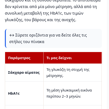
σακχάρου και τη συνοδό θεραπεία. Το αποτέλεσμα
δεν κρίνεται από μία μόνο μέτρηση, αλλά από τη
συνολική μεταβολή της HbA1c, των τιμών
γλυκόζης, του βάρους και της ανοχής.
↔️ Σύρετε οριζόντια για να δείτε όλες τις
στήλες του πίνακα
Παράμετρος
Τι μας δείχνει
Γι
Τη γλυκόζη τη στιγμή της
Δε
Σάκχαρο αίματος
μέτρησης.
υπ
Βα
Τη μέση γλυκαιμική εικόνα
HbA1c
απ
περίπου 2–3 μηνών.
θε