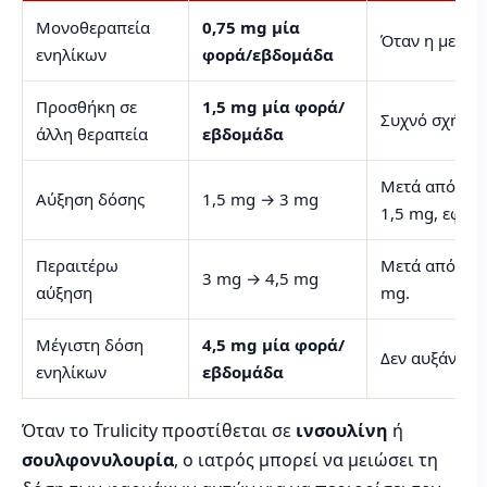
Μονοθεραπεία
0,75 mg μία
Όταν η μετφορ
ενηλίκων
φορά/εβδομάδα
Προσθήκη σε
1,5 mg μία φορά/
Συχνό σχήμα σ
άλλη θεραπεία
εβδομάδα
Μετά από του
Αύξηση δόσης
1,5 mg → 3 mg
1,5 mg, εφόσο
Περαιτέρω
Μετά από του
3 mg → 4,5 mg
αύξηση
mg.
Μέγιστη δόση
4,5 mg μία φορά/
Δεν αυξάνεται
ενηλίκων
εβδομάδα
Όταν το Trulicity προστίθεται σε
ινσουλίνη
ή
σουλφονυλουρία
, ο ιατρός μπορεί να μειώσει τη