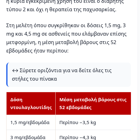
η κύρια εγκεκριμένη χρήση του είναι ο διαβήτης
τύπου 2 και όχι η θεραπεία της παχυσαρκίας.
Στη μελέτη όπου συγκρίθηκαν οι δόσεις 1,5 mg, 3
mg και 4,5 mg σε ασθενείς που ελάμβαναν επίσης
μετφορμίνη, η μέση μεταβολή βάρους στις 52
εβδομάδες ήταν περίπου:
↔️ Σύρετε οριζόντια για να δείτε όλες τις
στήλες του πίνακα
Δόση
Μέση μεταβολή βάρους στις
Α
ντουλαγλουτίδης
52 εβδομάδες
≥
1,5 mg/εβδομάδα
Περίπου −3,5 kg
3
3 mg/εβδομάδα
Περίπου −4,3 kg
4