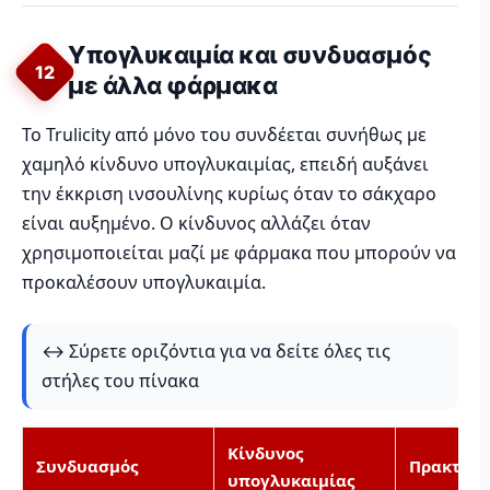
Υπογλυκαιμία και συνδυασμός
12
με άλλα φάρμακα
Το Trulicity από μόνο του συνδέεται συνήθως με
χαμηλό κίνδυνο υπογλυκαιμίας, επειδή αυξάνει
την έκκριση ινσουλίνης κυρίως όταν το σάκχαρο
είναι αυξημένο. Ο κίνδυνος αλλάζει όταν
χρησιμοποιείται μαζί με φάρμακα που μπορούν να
προκαλέσουν υπογλυκαιμία.
↔️ Σύρετε οριζόντια για να δείτε όλες τις
στήλες του πίνακα
Κίνδυνος
Συνδυασμός
Πρακτική
υπογλυκαιμίας