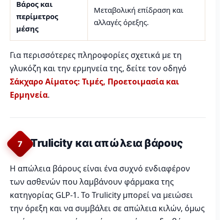
Βάρος και
Μεταβολική επίδραση και
Βο
περίμετρος
αλλαγές όρεξης.
εκ
μέσης
Για περισσότερες πληροφορίες σχετικά με τη
γλυκόζη και την ερμηνεία της, δείτε τον οδηγό
Σάκχαρο Αίματος: Τιμές, Προετοιμασία και
Ερμηνεία
.
Trulicity και απώλεια βάρους
7
Η απώλεια βάρους είναι ένα συχνό ενδιαφέρον
των ασθενών που λαμβάνουν φάρμακα της
κατηγορίας GLP-1. Το Trulicity μπορεί να μειώσει
την όρεξη και να συμβάλει σε απώλεια κιλών, όμως