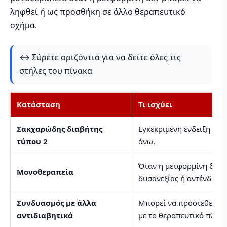
ληφθεί ή ως προσθήκη σε άλλο θεραπευτικό
σχήμα.
↔️ Σύρετε οριζόντια για να δείτε όλες τις
στήλες του πίνακα
Κατάσταση
Τι ισχύει
Σακχαρώδης διαβήτης
Εγκεκριμένη ένδειξη σε α
τύπου 2
άνω.
Όταν η μετφορμίνη δεν 
Μονοθεραπεία
δυσανεξίας ή αντένδειξη
Συνδυασμός με άλλα
Μπορεί να προστεθεί σ
αντιδιαβητικά
με το θεραπευτικό πλάνο