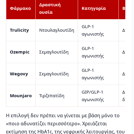
Δραστική
Φάρμακο
Κατηγορία
Βασι
ουσία
GLP-1
Trulicity
Ντουλαγλουτίδη
Διαβ
αγωνιστής
GLP-1
Ozempic
Σεμαγλουτίδη
Διαβ
αγωνιστής
GLP-1
Wegovy
Σεμαγλουτίδη
Διαχε
αγωνιστής
GIP/GLP-1
Διαβή
Mounjaro
Τιρζεπατίδη
αγωνιστής
διαχε
Η επιλογή δεν πρέπει να γίνεται με βάση μόνο το
«ποιο αδυνατίζει περισσότερο». Χρειάζεται
εκτίμηση της HbA1c, της νεφρικής λειτουργίας, του