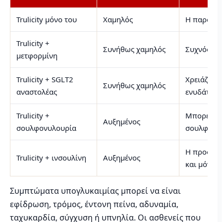
Trulicity μόνο του
Χαμηλός
Η παρακολ
Trulicity +
Συνήθως χαμηλός
Συχνός θε
μετφορμίνη
Trulicity + SGLT2
Χρειάζετα
Συνήθως χαμηλός
αναστολέας
ενυδάτωση
Trulicity +
Μπορεί να
Αυξημένος
σουλφονυλουρία
σουλφονυ
Η προσαρμ
Trulicity + ινσουλίνη
Αυξημένος
και μόνο ι
Συμπτώματα υπογλυκαιμίας μπορεί να είναι
εφίδρωση, τρόμος, έντονη πείνα, αδυναμία,
ταχυκαρδία, σύγχυση ή υπνηλία. Οι ασθενείς που