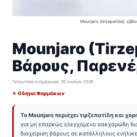
Mounjaro (tirzepatide): εβ
Mounjaro (Tirz
Βάρους, Παρενέ
Τελευταία ενημέρωση:
20 Ιουλίου 2026
← Οδηγοί Φαρμάκων
Το Mounjaro περιέχει τιρζεπατίδη και χο
για μη επαρκώς ελεγχόμενο σακχαρώδη διαβ
διαχείριση βάρους σε κατάλληλους ενήλικ