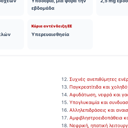
δοχέων
Υποδόρια, μία φορά την
2,5 mg εβδ
εβδομάδα
Κύρια αντένδειξη ΕΕ
πλών
Υπερευαισθησία
Συχνές ανεπιθύμητες ενέρ
Παγκρεατίτιδα και χοληδ
Αφυδάτωση, νεφρά και γα
Υπογλυκαιμία και συνδυασ
Αλληλεπιδράσεις και αναι
Αμφιβληστροειδοπάθεια κ
Νεφρική, ηπατική λειτουργ