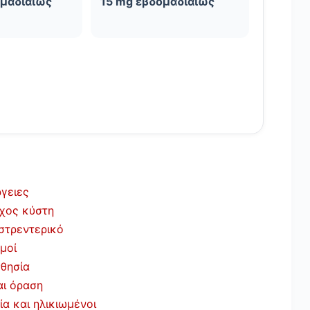
ομαδιαίως
15 mg εβδομαδιαίως
γειες
όχος κύστη
στρεντερικό
μοί
σθησία
αι όραση
ία και ηλικιωμένοι