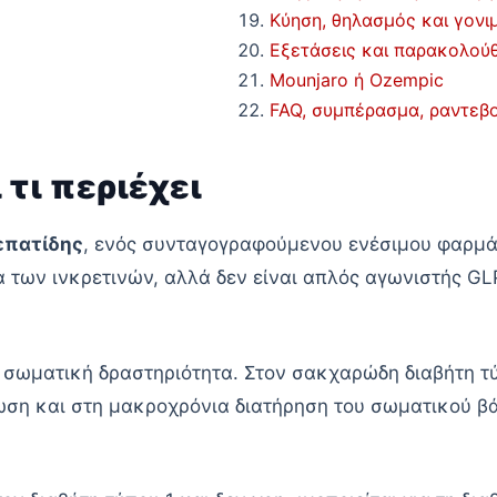
Κύηση, θηλασμός και γονι
Εξετάσεις και παρακολού
Mounjaro ή Ozempic
FAQ, συμπέρασμα, ραντεβο
 τι περιέχει
επατίδης
, ενός συνταγογραφούμενου ενέσιμου φαρμάκ
των ινκρετινών, αλλά δεν είναι απλός αγωνιστής GLP
ι σωματική δραστηριότητα. Στον σακχαρώδη διαβήτη τ
είωση και στη μακροχρόνια διατήρηση του σωματικού β