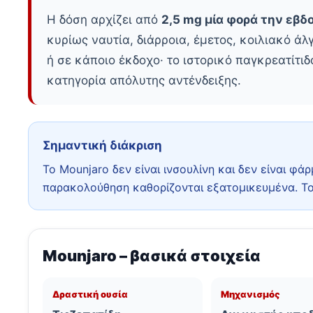
Η δόση αρχίζει από
2,5 mg μία φορά την εβδ
κυρίως ναυτία, διάρροια, έμετος, κοιλιακό άλ
ή σε κάποιο έκδοχο· το ιστορικό παγκρεατίτι
κατηγορία απόλυτης αντένδειξης.
Σημαντική διάκριση
Το Mounjaro δεν είναι ινσουλίνη και δεν είναι φά
παρακολούθηση καθορίζονται εξατομικευμένα. Το 
Mounjaro – βασικά στοιχεία
Δραστική ουσία
Μηχανισμός