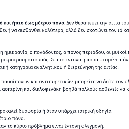
ό
και
ήπιο έως μέτριο πόνο
. Δεν θεραπεύει την αιτία τ
θενή να αισθανθεί καλύτερα, αλλά δεν σκοτώνει τον ιό κα
η ημικρανία, ο πονόδοντος, ο πόνος περιόδου, οι μυϊκοί 
πό μικροτραυματισμούς. Σε πιο έντονο ή παρατεταμένο πό
τική κατηγορία αναλγητικού ή διερεύνηση της αιτίας.
ς παυσίπονων και αντιπυρετικών, μπορείτε να δείτε τον 
ασπιρίνη και δικλοφενάκη βοηθά πολλούς ασθενείς να κ
ροκαλεί δυσφορία ή όταν υπάρχει ιατρική οδηγία.
έτριο πόνο.
ταν το κύριο πρόβλημα είναι έντονη φλεγμονή.