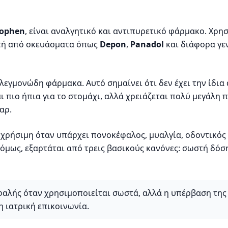
nophen
, είναι αναλγητικό και αντιπυρετικό φάρμακο. Χρη
ωστή από σκευάσματα όπως
Depon
,
Panadol
και διάφορα γε
λεγμονώδη φάρμακα. Αυτό σημαίνει ότι δεν έχει την ίδ
ι πιο ήπια για το στομάχι, αλλά χρειάζεται πολύ μεγάλη
αρ.
χρήσιμη όταν υπάρχει πονοκέφαλος, μυαλγία, οδοντικός 
ς, όμως, εξαρτάται από τρεις βασικούς κανόνες: σωστή δ
αλής όταν χρησιμοποιείται σωστά, αλλά η υπέρβαση της 
η ιατρική επικοινωνία.