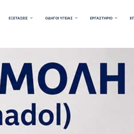
ΕΞΕΤΑΣΕΙΣ
ΟΔΗΓΟΙ ΥΓΕΙΑΣ
ΕΡΓΑΣΤΗΡΙΟ
Ε