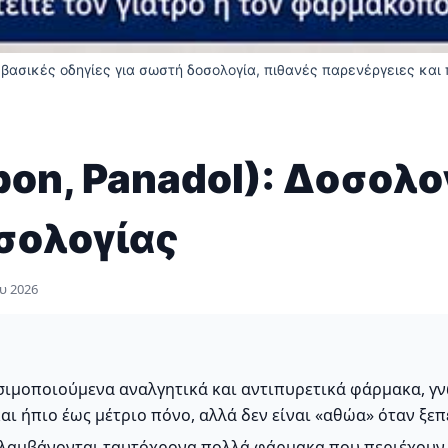
βασικές οδηγίες για σωστή δοσολογία, πιθανές παρενέργειες και
n, Panadol): Δοσολο
σολογίας
υ 2026
ησιμοποιούμενα αναλγητικά και αντιπυρετικά φάρμακα, 
και ήπιο έως μέτριο πόνο, αλλά δεν είναι «αθώα» όταν ξε
ν λαμβάνονται ταυτόχρονα πολλά φάρμακα που περιέχουν