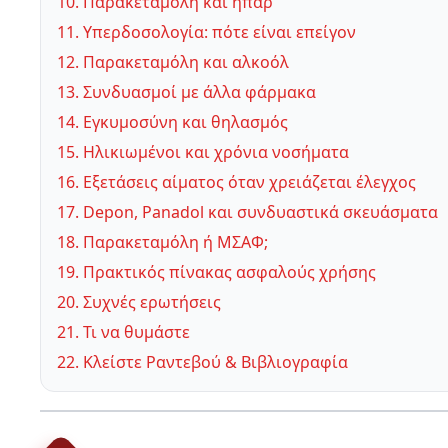
10. Παρακεταμόλη και ήπαρ
11. Υπερδοσολογία: πότε είναι επείγον
12. Παρακεταμόλη και αλκοόλ
13. Συνδυασμοί με άλλα φάρμακα
14. Εγκυμοσύνη και θηλασμός
15. Ηλικιωμένοι και χρόνια νοσήματα
16. Εξετάσεις αίματος όταν χρειάζεται έλεγχος
17. Depon, Panadol και συνδυαστικά σκευάσματα
18. Παρακεταμόλη ή ΜΣΑΦ;
19. Πρακτικός πίνακας ασφαλούς χρήσης
20. Συχνές ερωτήσεις
21. Τι να θυμάστε
22. Κλείστε Ραντεβού & Βιβλιογραφία