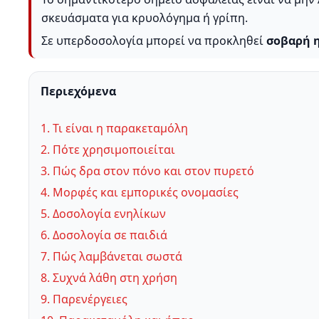
σκευάσματα για κρυολόγημα ή γρίπη.
Σε υπερδοσολογία μπορεί να προκληθεί
σοβαρή 
Περιεχόμενα
1. Τι είναι η παρακεταμόλη
2. Πότε χρησιμοποιείται
3. Πώς δρα στον πόνο και στον πυρετό
4. Μορφές και εμπορικές ονομασίες
5. Δοσολογία ενηλίκων
6. Δοσολογία σε παιδιά
7. Πώς λαμβάνεται σωστά
8. Συχνά λάθη στη χρήση
9. Παρενέργειες