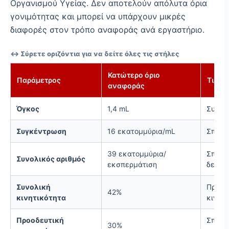
Οργανισμού Υγείας. Δεν αποτελούν απόλυτα όρια
γονιμότητας και μπορεί να υπάρχουν μικρές
διαφορές στον τρόπο αναφοράς ανά εργαστήριο.
↔️ Σύρετε οριζόντια για να δείτε όλες τις στήλες
Κατώτερο όριο
Παράμετρος
Τι πε
αναφοράς
Όγκος
1,4 mL
Συνολ
Συγκέντρωση
16 εκατομμύρια/mL
Σπερμ
39 εκατομμύρια/
Σπερμ
Συνολικός αριθμός
εκσπερμάτιση
δείγμ
Συνολική
Προοδ
42%
κινητικότητα
κινητ
Προοδευτική
Σπερμ
30%