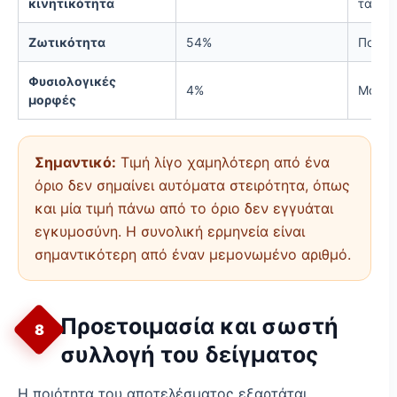
κινητικότητα
τα εμ
Ζωτικότητα
54%
Ποσοσ
Φυσιολογικές
4%
Μορφο
μορφές
Σημαντικό:
Τιμή λίγο χαμηλότερη από ένα
όριο δεν σημαίνει αυτόματα στειρότητα, όπως
και μία τιμή πάνω από το όριο δεν εγγυάται
εγκυμοσύνη. Η συνολική ερμηνεία είναι
σημαντικότερη από έναν μεμονωμένο αριθμό.
Προετοιμασία και σωστή
8
συλλογή του δείγματος
Η ποιότητα του αποτελέσματος εξαρτάται