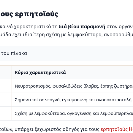
ους ερπητοϊούς
 κοινό χαρακτηριστικό τη
διά βίου παραμονή
στον οργανι
οομάδα έχει ιδιαίτερη σχέση με λεμφοκύτταρα, ανοσορρύθμ
ς του πίνακα
Κύρια χαρακτηριστικά
Νευροτροπισμός, φυσαλιδώδεις βλάβες, έρπης ζωστήρα
Σημαντικοί σε νεογνά, εγκυμοσύνη και ανοσοκαταστολή.
Σχέση με λεμφοκύτταρα, ογκογένεση και λεμφοϋπερπλα
ητοϊών, υπάρχει ξεχωριστός οδηγός για τους
ερπητοϊούς He