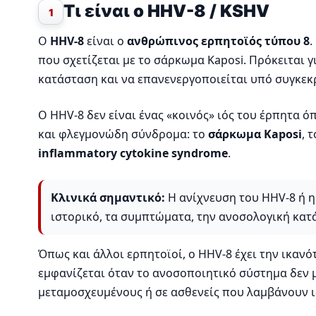
Τι είναι ο HHV-8 / KSHV
1
Ο
HHV-8
είναι ο
ανθρώπινος ερπητοϊός τύπου 8
.
που σχετίζεται με το σάρκωμα Kaposi. Πρόκειται γ
κατάσταση και να επανενεργοποιείται υπό συγκεκ
Ο HHV-8 δεν είναι ένας «κοινός» ιός του έρπητα ό
και φλεγμονώδη σύνδρομα: το
σάρκωμα Kaposi
, 
inflammatory cytokine syndrome
.
Κλινικά σημαντικό:
Η ανίχνευση του HHV-8 ή η
ιστορικό, τα συμπτώματα, την ανοσολογική κατάσ
Όπως και άλλοι ερπητοϊοί, ο HHV-8 έχει την ικαν
εμφανίζεται όταν το ανοσοποιητικό σύστημα δεν μ
μεταμοσχευμένους ή σε ασθενείς που λαμβάνουν 