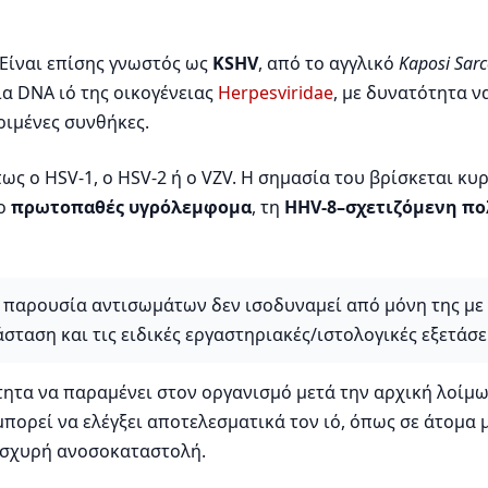
 Είναι επίσης γνωστός ως
KSHV
, από το αγγλικό
Kaposi Sar
ια DNA ιό της οικογένειας
Herpesviridae
, με δυνατότητα 
ριμένες συνθήκες.
πως ο HSV-1, ο HSV-2 ή ο VZV. Η σημασία του βρίσκεται κ
το
πρωτοπαθές υγρόλεμφομα
, τη
HHV-8–σχετιζόμενη πο
 παρουσία αντισωμάτων δεν ισοδυναμεί από μόνη της με ε
ταση και τις ειδικές εργαστηριακές/ιστολογικές εξετάσε
ότητα να παραμένει στον οργανισμό μετά την αρχική λοίμ
πορεί να ελέγξει αποτελεσματικά τον ιό, όπως σε άτομα μ
ισχυρή ανοσοκαταστολή.