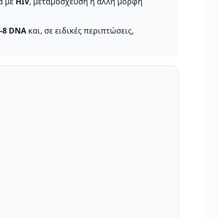
α με
HIV
, μεταμόσχευση ή άλλη μορφή
-8 DNA
και, σε ειδικές περιπτώσεις,