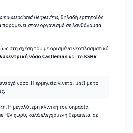
coma-associated Herpesvirus
, δηλαδή ερπητοϊός
να παραμένει στον οργανισμό σε λανθάνουσα
υρίως στη σχέση του με ορισμένα νεοπλασματικά
λυκεντρική νόσο Castleman
και το
KSHV
νεργό νόσο. Η ερμηνεία γίνεται μαζί με το
ις.
ωξη. Η μεγαλύτερη κλινική του σημασία
ε HIV χωρίς καλά ελεγχόμενη θεραπεία, σε