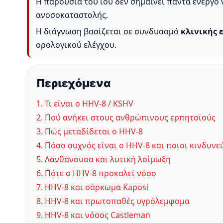
Η παρουσία του ιού δεν σημαίνει πάντα ενεργό 
ανοσοκαταστολής.
Η διάγνωση βασίζεται σε συνδυασμό
κλινικής 
ορολογικού ελέγχου.
Περιεχόμενα
1. Τι είναι ο HHV-8 / KSHV
2. Πού ανήκει στους ανθρώπινους ερπητοϊούς
3. Πώς μεταδίδεται ο HHV-8
4. Πόσο συχνός είναι ο HHV-8 και ποιοι κινδυν
5. Λανθάνουσα και λυτική λοίμωξη
6. Πότε ο HHV-8 προκαλεί νόσο
7. HHV-8 και σάρκωμα Kaposi
8. HHV-8 και πρωτοπαθές υγρόλεμφομα
9. HHV-8 και νόσος Castleman