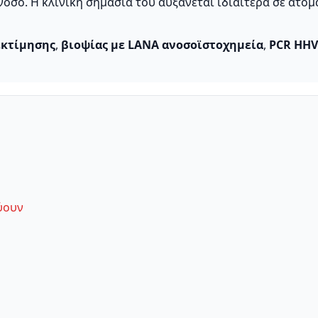
νόσο. Η κλινική σημασία του αυξάνεται ιδιαίτερα σε άτομ
εκτίμησης
,
βιοψίας με LANA ανοσοϊστοχημεία
,
PCR HHV
εύουν