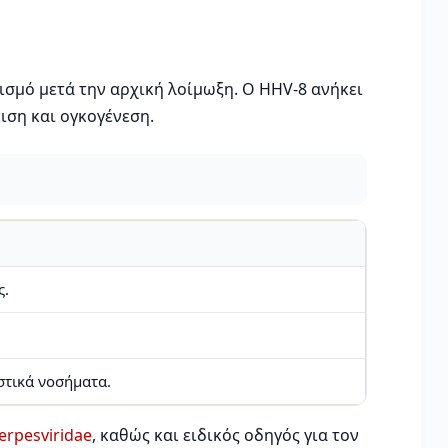
σμό μετά την αρχική λοίμωξη. Ο HHV-8 ανήκει
ιση και ογκογένεση.
ς.
στικά νοσήματα.
rpesviridae
, καθώς και ειδικός οδηγός για τον