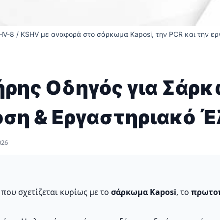
HHV-8 / KSHV με αναφορά στο σάρκωμα Kaposi, την PCR και την ε
ρης Οδηγός για Σάρκ
ση & Εργαστηριακό Έ
026
 που σχετίζεται κυρίως με το
σάρκωμα Kaposi
, το
πρωτο