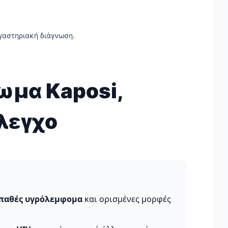
ργαστηριακή διάγνωση.
ωμα Kaposi,
λεγχο
παθές υγρόλεμφομα
και ορισμένες μορφές