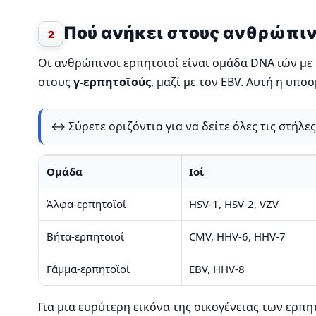
Πού ανήκει στους ανθρώπιν
2
Οι ανθρώπινοι ερπητοϊοί είναι ομάδα DNA ιών με
στους
γ-ερπητοϊούς
, μαζί με τον EBV. Αυτή η υπ
↔️ Σύρετε οριζόντια για να δείτε όλες τις στήλε
Ομάδα
Ιοί
Άλφα-ερπητοϊοί
HSV-1, HSV-2, VZV
Βήτα-ερπητοϊοί
CMV, HHV-6, HHV-7
Γάμμα-ερπητοϊοί
EBV, HHV-8
Για μια ευρύτερη εικόνα της οικογένειας των ερπ