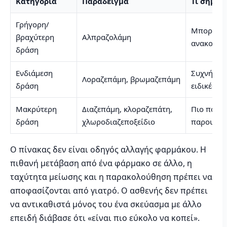
Κατηγορία
Παράδειγμα
Τι σημαί
Γρήγορη/
Μπορεί να
βραχύτερη
Αλπραζολάμη
ανακούφι
δράση
Ενδιάμεση
Συχνή χρή
Λοραζεπάμη, βρωμαζεπάμη
δράση
ειδικές εν
Μακρύτερη
Διαζεπάμη, κλοραζεπάτη,
Πιο παρα
δράση
χλωροδιαζεποξείδιο
παρουσία
Ο πίνακας δεν είναι οδηγός αλλαγής φαρμάκου. Η
πιθανή μετάβαση από ένα φάρμακο σε άλλο, η
ταχύτητα μείωσης και η παρακολούθηση πρέπει να
αποφασίζονται από γιατρό. Ο ασθενής δεν πρέπει
να αντικαθιστά μόνος του ένα σκεύασμα με άλλο
επειδή διάβασε ότι «είναι πιο εύκολο να κοπεί».