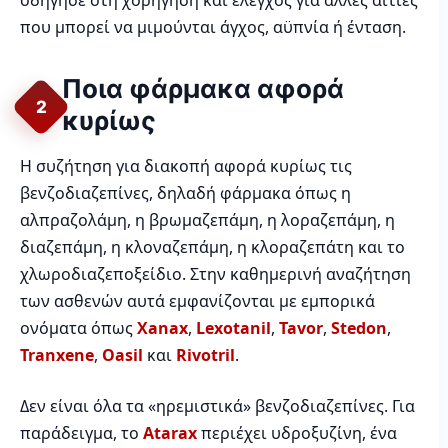
οδήγησε στη χορήγηση και έλεγχος για άλλες αιτίες
που μπορεί να μιμούνται άγχος, αϋπνία ή ένταση.
Ποια φάρμακα αφορά
2
κυρίως
Η συζήτηση για διακοπή αφορά κυρίως τις
βενζοδιαζεπίνες, δηλαδή φάρμακα όπως η
αλπραζολάμη, η βρωμαζεπάμη, η λοραζεπάμη, η
διαζεπάμη, η κλοναζεπάμη, η κλοραζεπάτη και το
χλωροδιαζεποξείδιο. Στην καθημερινή αναζήτηση
των ασθενών αυτά εμφανίζονται με εμπορικά
ονόματα όπως
Xanax
,
Lexotanil
,
Tavor
,
Stedon
,
Tranxene
,
Oasil
και
Rivotril
.
Δεν είναι όλα τα «ηρεμιστικά» βενζοδιαζεπίνες. Για
παράδειγμα, το
Atarax
περιέχει υδροξυζίνη, ένα