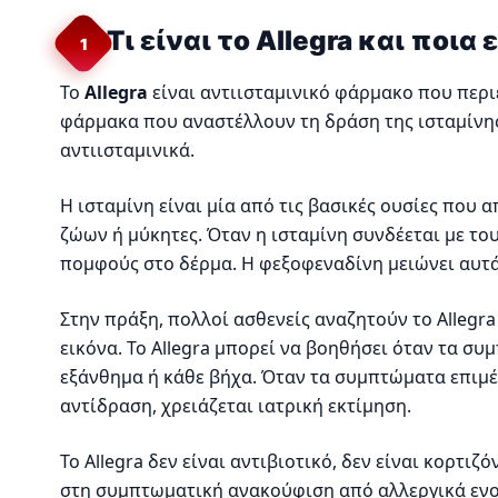
Τι είναι το Allegra και ποια
1
Το
Allegra
είναι αντιισταμινικό φάρμακο που περι
φάρμακα που αναστέλλουν τη δράση της ισταμίνη
αντιισταμινικά.
Η ισταμίνη είναι μία από τις βασικές ουσίες που 
ζώων ή μύκητες. Όταν η ισταμίνη συνδέεται με το
πομφούς στο δέρμα. Η φεξοφεναδίνη μειώνει αυτά
Στην πράξη, πολλοί ασθενείς αναζητούν το Allegra
εικόνα. Το Allegra μπορεί να βοηθήσει όταν τα σ
εξάνθημα ή κάθε βήχα. Όταν τα συμπτώματα επιμέ
αντίδραση, χρειάζεται ιατρική εκτίμηση.
Το Allegra δεν είναι αντιβιοτικό, δεν είναι κορτι
στη συμπτωματική ανακούφιση από αλλεργικά ενοχ