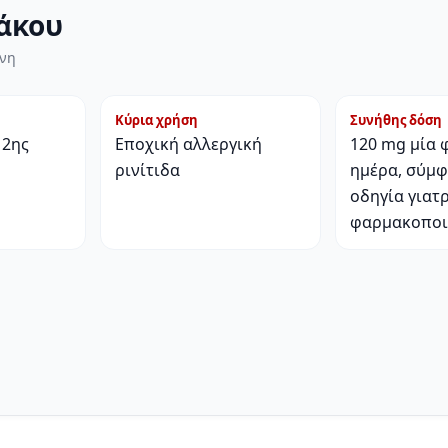
άκου
ίνη
Κύρια χρήση
Συνήθης δόση
 2ης
Εποχική αλλεργική
120 mg μία 
ρινίτιδα
ημέρα, σύμ
οδηγία γιατ
φαρμακοπο