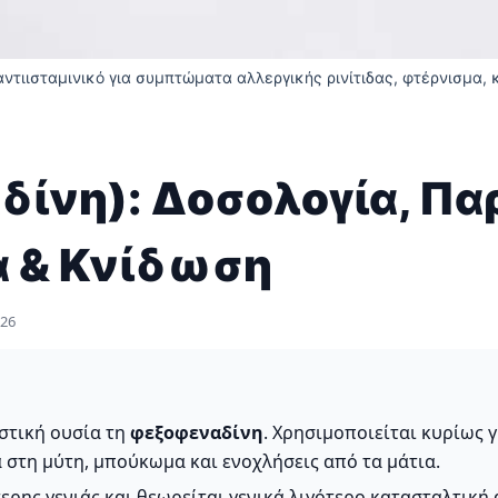
αντιισταμινικό για συμπτώματα αλλεργικής ρινίτιδας, φτέρνισμα,
δίνη): Δοσολογία, Πα
α & Κνίδωση
026
στική ουσία τη
φεξοφεναδίνη
. Χρησιμοποιείται κυρίως
 στη μύτη, μπούκωμα και ενοχλήσεις από τα μάτια.
ερης γενιάς και θεωρείται γενικά λιγότερο κατασταλτική 