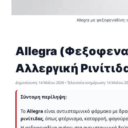
Allegra με φεξοφεναδίνη: 
Allegra (Φεξοφενα
Αλλεργική Ρινίτιδ
Δημοσίευση:
14 Μαΐου 2026
• Τελευταία ενημέρωση:
14 Μαΐου 2
Σύντομη περίληψη:
Το
Allegra
είναι αντιισταμινικό φάρμακο με δρα
ρινίτιδας
, όπως φτέρνισμα, καταρροή, φαγούρα
Η φεξοφεναδίνη ανήκει στα αντιισταμινικά δεύτ