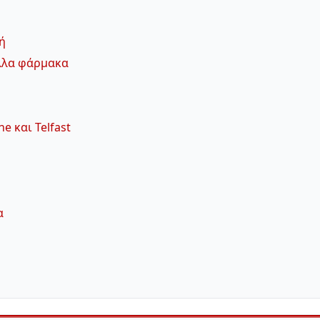
ή
άλλα φάρμακα
ne και Telfast
α