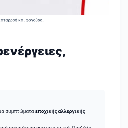
 καταρροή και φαγούρα.
ρενέργειες,
 για συμπτώματα
εποχικής αλλεργικής
από παλαιότερα αντιισταμινικά. Παρ’ όλα