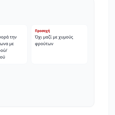
Προσοχή
φορά την
Όχι μαζί με χυμούς
φωνα με
φρούτων
ρού/
ιού