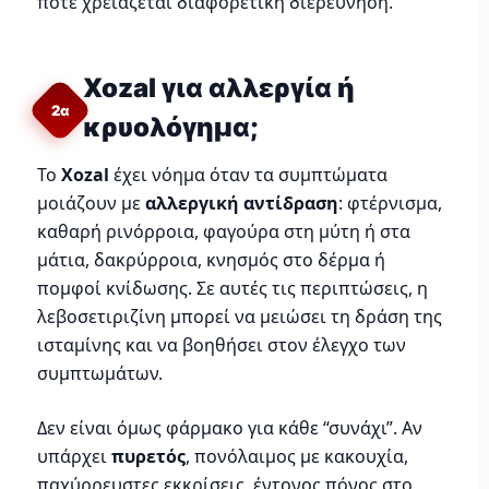
πότε χρειάζεται διαφορετική διερεύνηση.
Xozal για αλλεργία ή
2α
κρυολόγημα;
Το
Xozal
έχει νόημα όταν τα συμπτώματα
μοιάζουν με
αλλεργική αντίδραση
: φτέρνισμα,
καθαρή ρινόρροια, φαγούρα στη μύτη ή στα
μάτια, δακρύρροια, κνησμός στο δέρμα ή
πομφοί κνίδωσης. Σε αυτές τις περιπτώσεις, η
λεβοσετιριζίνη μπορεί να μειώσει τη δράση της
ισταμίνης και να βοηθήσει στον έλεγχο των
συμπτωμάτων.
Δεν είναι όμως φάρμακο για κάθε “συνάχι”. Αν
υπάρχει
πυρετός
, πονόλαιμος με κακουχία,
παχύρρευστες εκκρίσεις, έντονος πόνος στο