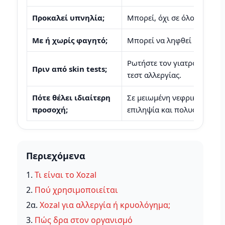
Προκαλεί υπνηλία;
Μπορεί, όχι σε όλους. Θέλε
Με ή χωρίς φαγητό;
Μπορεί να ληφθεί με ή χωρ
Ρωτήστε τον γιατρό αν πρέ
Πριν από skin tests;
τεστ αλλεργίας.
Πότε θέλει ιδιαίτερη
Σε μειωμένη νεφρική λειτου
προσοχή;
επιληψία και πολυφαρμακί
Περιεχόμενα
1.
Τι είναι το Xozal
2.
Πού χρησιμοποιείται
2α.
Xozal για αλλεργία ή κρυολόγημα;
3.
Πώς δρα στον οργανισμό