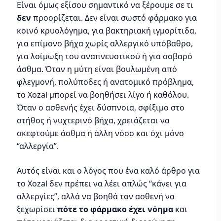
Είναι όμως εξίσου σημαντικό να ξέρουμε σε τι
δεν
προορίζεται. Δεν είναι σωστό φάρμακο για
κοινό κρυολόγημα, για βακτηριακή ιγμορίτιδα,
για επίμονο βήχα χωρίς αλλεργικό υπόβαθρο,
για λοίμωξη του αναπνευστικού ή για σοβαρό
άσθμα. Όταν η μύτη είναι βουλωμένη από
φλεγμονή, πολύποδες ή ανατομικό πρόβλημα,
το Xozal μπορεί να βοηθήσει λίγο ή καθόλου.
Όταν ο ασθενής έχει δύσπνοια, σφίξιμο στο
στήθος ή νυχτερινό βήχα, χρειάζεται να
σκεφτούμε άσθμα ή άλλη νόσο και όχι μόνο
“αλλεργία”.
Αυτός είναι και ο λόγος που ένα καλό άρθρο για
το Xozal δεν πρέπει να λέει απλώς “κάνει για
αλλεργίες”, αλλά να βοηθά τον ασθενή να
ξεχωρίσει
πότε το φάρμακο έχει νόημα
και