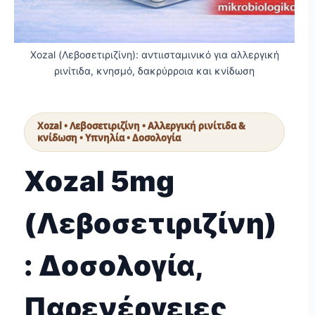
Xozal (Λεβοσετιριζίνη): αντιισταμινικό για αλλεργική
ρινίτιδα, κνησμό, δακρύρροια και κνίδωση
Xozal • Λεβοσετιριζίνη • Αλλεργική ρινίτιδα &
κνίδωση • Υπνηλία • Δοσολογία
Xozal 5mg
(Λεβοσετιριζίνη)
: Δοσολογία,
Παρενέργειες,