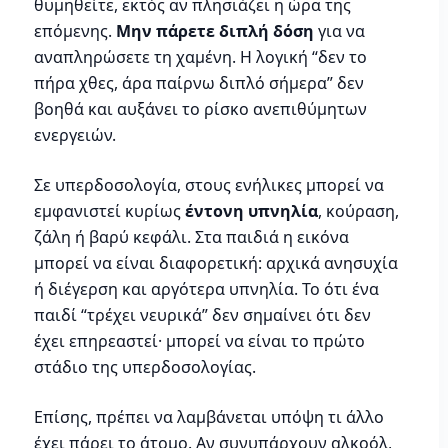
θυμηθείτε, εκτός αν πλησιάζει η ώρα της
επόμενης.
Μην πάρετε διπλή δόση
για να
αναπληρώσετε τη χαμένη. Η λογική “δεν το
πήρα χθες, άρα παίρνω διπλό σήμερα” δεν
βοηθά και αυξάνει το ρίσκο ανεπιθύμητων
ενεργειών.
Σε υπερδοσολογία, στους ενήλικες μπορεί να
εμφανιστεί κυρίως
έντονη υπνηλία
, κούραση,
ζάλη ή βαρύ κεφάλι. Στα παιδιά η εικόνα
μπορεί να είναι διαφορετική: αρχικά ανησυχία
ή διέγερση και αργότερα υπνηλία. Το ότι ένα
παιδί “τρέχει νευρικά” δεν σημαίνει ότι δεν
έχει επηρεαστεί· μπορεί να είναι το πρώτο
στάδιο της υπερδοσολογίας.
Επίσης, πρέπει να λαμβάνεται υπόψη τι άλλο
έχει πάρει το άτομο. Αν συνυπάρχουν αλκοόλ,