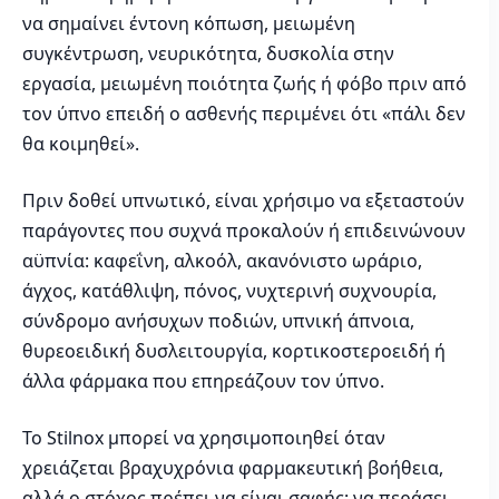
να σημαίνει έντονη κόπωση, μειωμένη
συγκέντρωση, νευρικότητα, δυσκολία στην
εργασία, μειωμένη ποιότητα ζωής ή φόβο πριν από
τον ύπνο επειδή ο ασθενής περιμένει ότι «πάλι δεν
θα κοιμηθεί».
Πριν δοθεί υπνωτικό, είναι χρήσιμο να εξεταστούν
παράγοντες που συχνά προκαλούν ή επιδεινώνουν
αϋπνία: καφεΐνη, αλκοόλ, ακανόνιστο ωράριο,
άγχος, κατάθλιψη, πόνος, νυχτερινή συχνουρία,
σύνδρομο ανήσυχων ποδιών, υπνική άπνοια,
θυρεοειδική δυσλειτουργία, κορτικοστεροειδή ή
άλλα φάρμακα που επηρεάζουν τον ύπνο.
Το Stilnox μπορεί να χρησιμοποιηθεί όταν
χρειάζεται βραχυχρόνια φαρμακευτική βοήθεια,
αλλά ο στόχος πρέπει να είναι σαφής: να περάσει