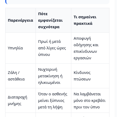
Πότε
Τι σημαίνει
Παρενέργεια
εμφανίζεται
πρακτικά
συχνότερα
Αποφυγή
Πρωί ή μετά
οδήγησης και
Υπνηλία
από λίγες ώρες
επικίνδυνων
ύπνου
εργασιών
Νυχτερινή
Ζάλη /
Κίνδυνος
μετακίνηση ή
αστάθεια
πτώσεων
ηλικιωμένοι
Όταν ο ασθενής
Να λαμβάνεται
Διαταραχή
μείνει ξύπνιος
μόνο στο κρεβάτι
μνήμης
μετά τη λήψη
πριν τον ύπνο