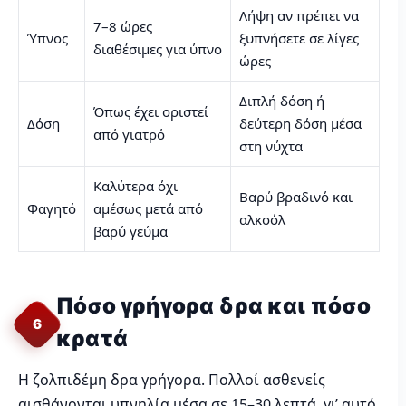
Λήψη αν πρέπει να
7–8 ώρες
Ύπνος
ξυπνήσετε σε λίγες
διαθέσιμες για ύπνο
ώρες
Διπλή δόση ή
Όπως έχει οριστεί
Δόση
δεύτερη δόση μέσα
από γιατρό
στη νύχτα
Καλύτερα όχι
Βαρύ βραδινό και
Φαγητό
αμέσως μετά από
αλκοόλ
βαρύ γεύμα
Πόσο γρήγορα δρα και πόσο
6
κρατά
Η ζολπιδέμη δρα γρήγορα. Πολλοί ασθενείς
αισθάνονται υπνηλία μέσα σε 15–30 λεπτά, γι’ αυτό