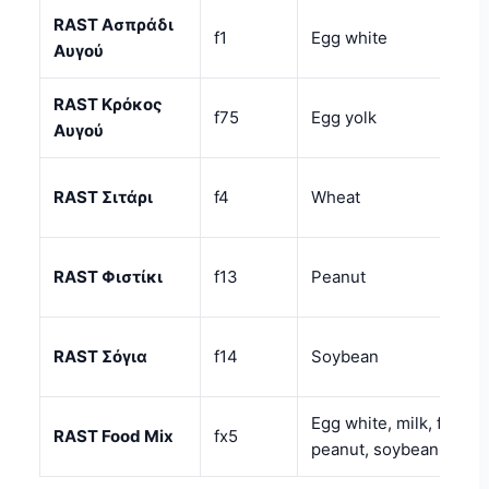
RAST Ασπράδι
f1
Egg white
Αυγού
RAST Κρόκος
f75
Egg yolk
Αυγού
RAST Σιτάρι
f4
Wheat
RAST Φιστίκι
f13
Peanut
RAST Σόγια
f14
Soybean
Egg white, milk, fish, w
RAST Food Mix
fx5
peanut, soybean