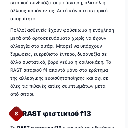
σιταριού συνδυάζεται με άσκηση, αλκοόλ ή
άλλους παράγοντες. Αυτό κάνει το ιστορικό
απαραίτητο.
Πολλοί ασθενείς έχουν φούσκωμα ή ενόχληση
μετά από αρτοσκευάσματα χωρίς να έχουν
αλλεργία στο σιτάρι. Μπορεί να υπάρχουν
ζυμώσεις, ευερέθιστο έντερο, δυσανεξία σε
άλλα συστατικά, βαρύ γεύμα ή κοιλιοκάκη. Το
RAST σιταριού f4 απαντά μόνο στο ερώτημα
της αλλεργικής ευαισθητοποίησης και όχι σε
όλες τις πιθανές αιτίες συμπτωμάτων μετά
από σιτάρι.
RAST φιστικιού f13
8
Το
RAST φιστικιού f13
είναι από τις εξετάσεις