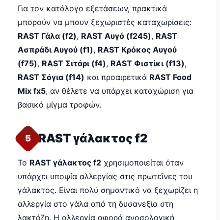
Για τον κατάλογο εξετάσεων, πρακτικά
μπορούν να μπουν ξεχωριστές καταχωρίσεις:
RAST Γάλα (f2)
,
RAST Αυγό (f245)
,
RAST
Ασπράδι Αυγού (f1)
,
RAST Κρόκος Αυγού
(f75)
,
RAST Σιτάρι (f4)
,
RAST Φιστίκι (f13)
,
RAST Σόγια (f14)
και προαιρετικά
RAST Food
Mix fx5
, αν θέλετε να υπάρχει καταχώριση για
βασικό μίγμα τροφών.
RAST γάλακτος f2
5
Το
RAST γάλακτος f2
χρησιμοποιείται όταν
υπάρχει υποψία αλλεργίας στις πρωτεΐνες του
γάλακτος. Είναι πολύ σημαντικό να ξεχωρίζει η
αλλεργία στο γάλα από τη δυσανεξία στη
λακτόζη. Η αλλεργία αφορά ανοσολογική