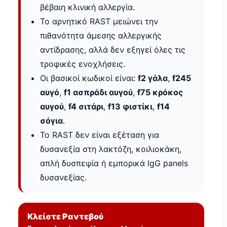
βέβαιη κλινική αλλεργία.
Το αρνητικό RAST μειώνει την
πιθανότητα άμεσης αλλεργικής
αντίδρασης, αλλά δεν εξηγεί όλες τις
τροφικές ενοχλήσεις.
Οι βασικοί κωδικοί είναι:
f2 γάλα
,
f245
αυγό
,
f1 ασπράδι αυγού
,
f75 κρόκος
αυγού
,
f4 σιτάρι
,
f13 φιστίκι
,
f14
σόγια
.
Το RAST δεν είναι εξέταση για
δυσανεξία στη λακτόζη, κοιλιοκάκη,
απλή δυσπεψία ή εμπορικά IgG panels
δυσανεξίας.
Κλείστε Ραντεβού