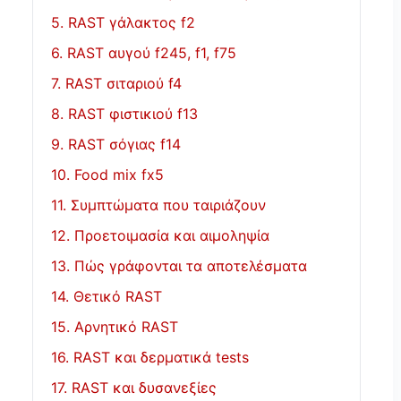
5. RAST γάλακτος f2
6. RAST αυγού f245, f1, f75
7. RAST σιταριού f4
8. RAST φιστικιού f13
9. RAST σόγιας f14
10. Food mix fx5
11. Συμπτώματα που ταιριάζουν
12. Προετοιμασία και αιμοληψία
13. Πώς γράφονται τα αποτελέσματα
14. Θετικό RAST
15. Αρνητικό RAST
16. RAST και δερματικά tests
17. RAST και δυσανεξίες