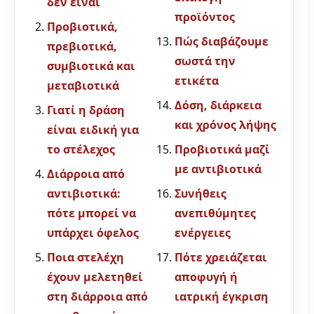
δεν είναι
προϊόντος
Προβιοτικά,
Πώς διαβάζουμε
πρεβιοτικά,
σωστά την
συμβιοτικά και
ετικέτα
μεταβιοτικά
Δόση, διάρκεια
Γιατί η δράση
και χρόνος λήψης
είναι ειδική για
το στέλεχος
Προβιοτικά μαζί
με αντιβιοτικά
Διάρροια από
αντιβιοτικά:
Συνήθεις
πότε μπορεί να
ανεπιθύμητες
υπάρχει όφελος
ενέργειες
Ποια στελέχη
Πότε χρειάζεται
έχουν μελετηθεί
αποφυγή ή
στη διάρροια από
ιατρική έγκριση