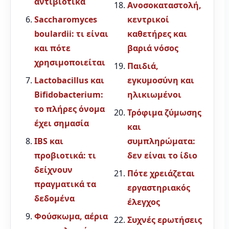
αντιβιοτικά
Ανοσοκαταστολή,
Saccharomyces
κεντρικοί
boulardii: τι είναι
καθετήρες και
και πότε
βαριά νόσος
χρησιμοποιείται
Παιδιά,
Lactobacillus και
εγκυμοσύνη και
Bifidobacterium:
ηλικιωμένοι
το πλήρες όνομα
Τρόφιμα ζύμωσης
έχει σημασία
και
IBS και
συμπληρώματα:
προβιοτικά: τι
δεν είναι το ίδιο
δείχνουν
Πότε χρειάζεται
πραγματικά τα
εργαστηριακός
δεδομένα
έλεγχος
Φούσκωμα, αέρια
Συχνές ερωτήσεις