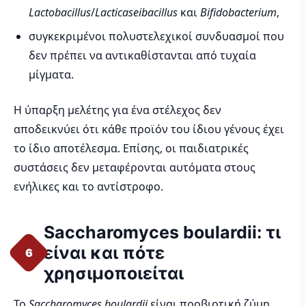
Lactobacillus
/
Lacticaseibacillus
και
Bifidobacterium
,
συγκεκριμένοι πολυστελεχικοί συνδυασμοί που
δεν πρέπει να αντικαθίστανται από τυχαία
μίγματα.
Η ύπαρξη μελέτης για ένα στέλεχος δεν
αποδεικνύει ότι κάθε προϊόν του ίδιου γένους έχει
το ίδιο αποτέλεσμα. Επίσης, οι παιδιατρικές
συστάσεις δεν μεταφέρονται αυτόματα στους
ενήλικες και το αντίστροφο.
Saccharomyces boulardii: τι
είναι και πότε
6
χρησιμοποιείται
Το
Saccharomyces boulardii
είναι προβιοτική ζύμη