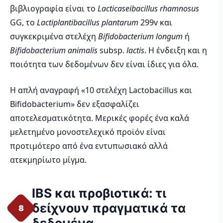
βιβλιογραφία είναι το
Lacticaseibacillus rhamnosus
GG, το
Lactiplantibacillus plantarum
299v και
συγκεκριμένα στελέχη
Bifidobacterium longum
ή
Bifidobacterium animalis
subsp.
lactis
. Η ένδειξη και η
ποιότητα των δεδομένων δεν είναι ίδιες για όλα.
Η απλή αναγραφή «10 στελέχη Lactobacillus και
Bifidobacterium» δεν εξασφαλίζει
αποτελεσματικότητα. Μερικές φορές ένα καλά
μελετημένο μονοστελεχικό προϊόν είναι
προτιμότερο από ένα εντυπωσιακό αλλά
ατεκμηρίωτο μίγμα.
IBS και προβιοτικά: τι
δείχνουν πραγματικά τα
8