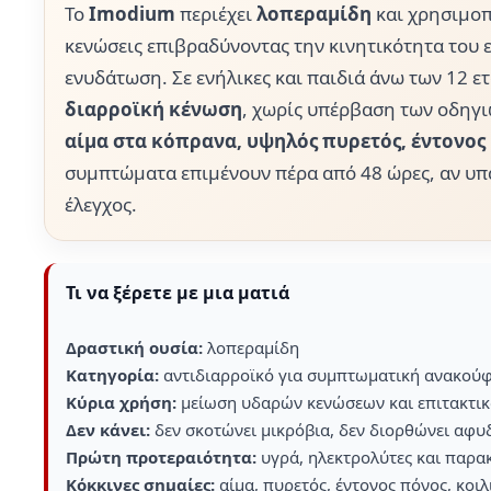
Το
Imodium
περιέχει
λοπεραμίδη
και χρησιμοπ
κενώσεις επιβραδύνοντας την κινητικότητα του 
ενυδάτωση. Σε ενήλικες και παιδιά άνω των 12 ε
διαρροϊκή κένωση
, χωρίς υπέρβαση των οδηγι
αίμα στα κόπρανα, υψηλός πυρετός, έντονος κ
συμπτώματα επιμένουν πέρα από 48 ώρες, αν υπά
έλεγχος.
Τι να ξέρετε με μια ματιά
Δραστική ουσία:
λοπεραμίδη
Κατηγορία:
αντιδιαρροϊκό για συμπτωματική ανακού
Κύρια χρήση:
μείωση υδαρών κενώσεων και επιτακτικ
Δεν κάνει:
δεν σκοτώνει μικρόβια, δεν διορθώνει αφυδ
Πρώτη προτεραιότητα:
υγρά, ηλεκτρολύτες και παρ
Κόκκινες σημαίες:
αίμα, πυρετός, έντονος πόνος, κοιλ