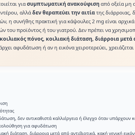
οιείται για
συμπτωματική ανακούφιση
από οξεία μη α
εντέρου, αλλά
δεν θεραπεύει την αιτία
της διάρροιας, δ
τών, η συνήθης πρακτική για κάψουλες 2 mg είναι αρχικ
ών του προϊόντος ή του γιατρού. Δεν πρέπει να χρησιμο
οιλιακός πόνος, κοιλιακή διάταση, διάρροια μετά α
ρχει αφυδάτωση ή αν η εικόνα χειροτερεύει, χρειάζεται
φιση
ότητας
άτωση, δεν αντικαθιστά καλλιέργεια ή έλεγχο όταν υπάρχουν κ
ακολούθηση για αφυδάτωση
ιακή διάταση, διάρροια μετά από αντιβιοτικά, κακή γενική εικό