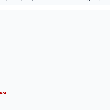
ά
ν
νοι