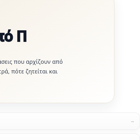
πό Π
άσεις που αρχίζουν από
τρά, πότε ζητείται και
→