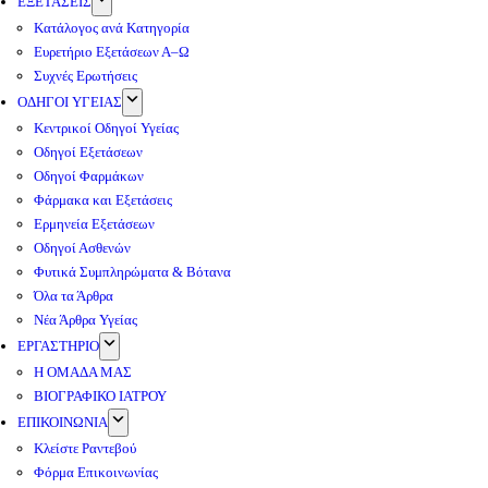
ΕΞΕΤΑΣΕΙΣ
Κατάλογος ανά Κατηγορία
Ευρετήριο Εξετάσεων Α–Ω
Συχνές Ερωτήσεις
ΟΔΗΓΟΙ ΥΓΕΙΑΣ
Κεντρικοί Οδηγοί Υγείας
Οδηγοί Εξετάσεων
Οδηγοί Φαρμάκων
Φάρμακα και Εξετάσεις
Ερμηνεία Εξετάσεων
Οδηγοί Ασθενών
Φυτικά Συμπληρώματα & Βότανα
Όλα τα Άρθρα
Νέα Άρθρα Υγείας
ΕΡΓΑΣΤΗΡΙΟ
Η ΟΜΑΔΑ ΜΑΣ
ΒΙΟΓΡΑΦΙΚΟ ΙΑΤΡΟΥ
ΕΠΙΚΟΙΝΩΝΙΑ
Κλείστε Ραντεβού
Φόρμα Επικοινωνίας