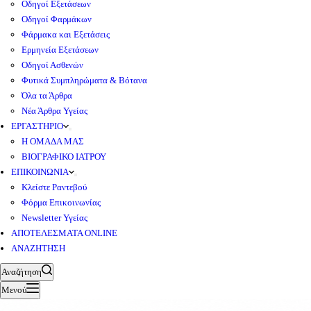
Οδηγοί Εξετάσεων
Οδηγοί Φαρμάκων
Φάρμακα και Εξετάσεις
Ερμηνεία Εξετάσεων
Οδηγοί Ασθενών
Φυτικά Συμπληρώματα & Βότανα
Όλα τα Άρθρα
Νέα Άρθρα Υγείας
ΕΡΓΑΣΤΗΡΙΟ
Η ΟΜΑΔΑ ΜΑΣ
ΒΙΟΓΡΑΦΙΚΟ ΙΑΤΡΟΥ
ΕΠΙΚΟΙΝΩΝΙΑ
Κλείστε Ραντεβού
Φόρμα Επικοινωνίας
Newsletter Υγείας
ΑΠΟΤΕΛΕΣΜΑΤΑ ONLINE
ΑΝΑΖΗΤΗΣΗ
Αναζήτηση
Μενού