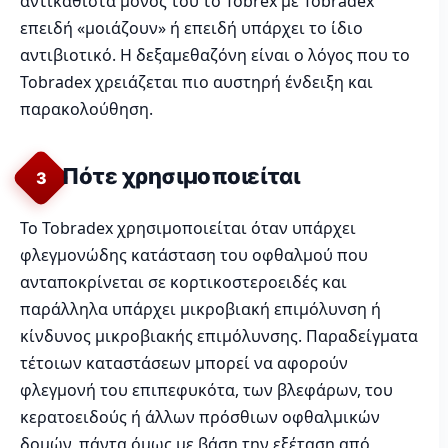
αντικαθιστά μόνος του το Tobrex με Tobradex
επειδή «μοιάζουν» ή επειδή υπάρχει το ίδιο
αντιβιοτικό. Η δεξαμεθαζόνη είναι ο λόγος που το
Tobradex χρειάζεται πιο αυστηρή ένδειξη και
παρακολούθηση.
Πότε χρησιμοποιείται
3
Το Tobradex χρησιμοποιείται όταν υπάρχει
φλεγμονώδης κατάσταση του οφθαλμού που
ανταποκρίνεται σε κορτικοστεροειδές και
παράλληλα υπάρχει μικροβιακή επιμόλυνση ή
κίνδυνος μικροβιακής επιμόλυνσης. Παραδείγματα
τέτοιων καταστάσεων μπορεί να αφορούν
φλεγμονή του επιπεφυκότα, των βλεφάρων, του
κερατοειδούς ή άλλων πρόσθιων οφθαλμικών
δομών, πάντα όμως με βάση την εξέταση από