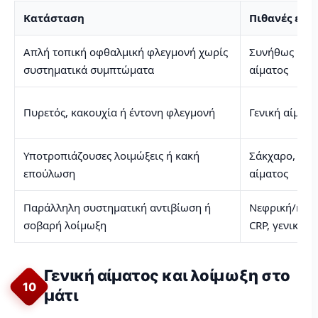
Κατάσταση
Πιθανές εξετ
Απλή τοπική οφθαλμική φλεγμονή χωρίς
Συνήθως καμί
συστηματικά συμπτώματα
αίματος
Πυρετός, κακουχία ή έντονη φλεγμονή
Γενική αίματο
Υποτροπιάζουσες λοιμώξεις ή κακή
Σάκχαρο, HbA
επούλωση
αίματος
Παράλληλη συστηματική αντιβίωση ή
Νεφρική/ηπατ
σοβαρή λοίμωξη
CRP, γενική α
Γενική αίματος και λοίμωξη στο
10
μάτι