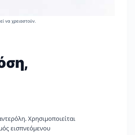
εί να χρειαστούν.
όση,
λαντερόλη. Χρησιμοποιείται
σμός εισπνεόμενου