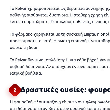
Το Relvar χρησιμοποιείται ως θεραπεία συντήρησης.
ασθενής αισθάνεται δύσπνοια. Η σταθερή χρήση είνα
έντονα συμπτώματα. Σε πολλούς ασθενείς, η νόσος 
Το φάρμακο χορηγείται με τη συσκευή Ellipta, η οπ
προετοιμαστεί σωστά. Η σωστή εισπνοή είναι καθορι
σωστά τη δόση.
Το Relvar δεν είναι απλό “σπρέι για κάθε βήχα”. Δεν
σοβαρή δύσπνοια. Αν υπάρχουν έντονα συμπτώματα,
ιατρική βοήθεια.
Δραστικές ουσίες: φουρ
2
Η φουροϊκή φλουτικαζόνη είναι το αντιφλεγμονώδες
στη δύσπνοια, στον βήχα, στον συριγμό και στις π