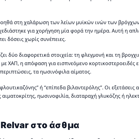
 Βοηθά στη χαλάρωση των λείων μυϊκών ινών των βρόγχων
r σχεδιάστηκε για χορήγηση μία φορά την ημέρα. Αυτή η 
ει δόσεις χωρίς συνέπειες.
ζει δύο διαφορετικά στοιχεία: τη φλεγμονή και τη βρογχι
ς με ΧΑΠ, η απόφαση για εισπνεόμενο κορτικοστεροειδές 
 περιπτώσεις, τα ηωσινόφιλα αίματος.
 φλουτικαζόνης” ή “επίπεδα βιλαντερόλης”. Οι εξετάσεις 
 αιματοκρίτης, ηωσινοφιλία, διαταραχή γλυκόζης ή ηλεκτ
 Relvar στο άσθμα