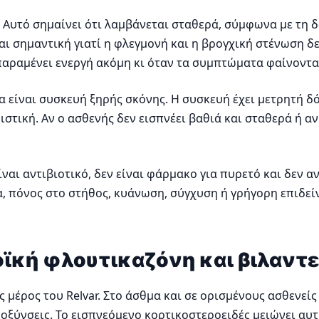
 Αυτό σημαίνει ότι λαμβάνεται σταθερά, σύμφωνα με τη δ
ι σημαντική γιατί η φλεγμονή και η βρογχική στένωση δ
παραμένει ενεργή ακόμη κι όταν τα συμπτώματα φαίνοντα
οία είναι συσκευή ξηρής σκόνης. Η συσκευή έχει μετρητή 
στική. Αν ο ασθενής δεν εισπνέει βαθιά και σταθερά ή αν
 είναι αντιβιοτικό, δεν είναι φάρμακο για πυρετό και δεν
 πόνος στο στήθος, κυάνωση, σύγχυση ή γρήγορη επιδείν
οϊκή φλουτικαζόνη και βιλαντ
 μέρος του Relvar. Στο άσθμα και σε ορισμένους ασθενεί
αροξύνσεις. Το εισπνεόμενο κορτικοστεροειδές μειώνει α