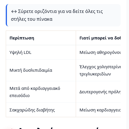
↔️ Σύρετε οριζόντια για να δείτε όλες τις
στήλες του πίνακα
Περίπτωση
Γιατί μπορεί να δοθεί
Υψηλή LDL
Μείωση αθηρογόνου φο
Έλεγχος χοληστερίνης κ
Μικτή δυσλιπιδαιμία
τριγλυκεριδίων
Μετά από καρδιαγγειακό
Δευτερογενής πρόληψη
επεισόδιο
Σακχαρώδης διαβήτης
Μείωση καρδιαγγειακού